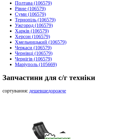
Полтава
(106579)
Рівне
(106579)
Суми
(106579)
Тернопіль
(106579)
Ужгород
(106579)
Харків
(106579)
Херсон
(106579)
Хмельницький
(106579)
Черкаси
(106579)
Чернівці
(106579)
Чернігів
(106579)
Маріуполь
(105669)
Запчастини для с/г техніки
сортування:
дешевше
дорожче