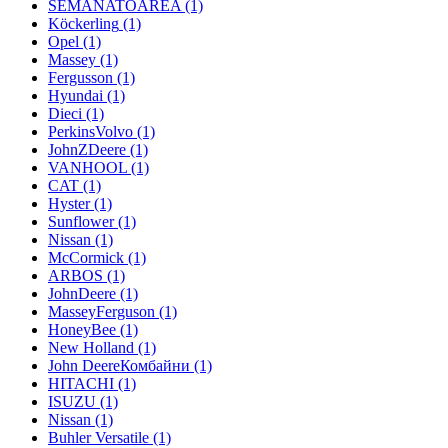
SEMANATOAREA
(1)
Köckerling
(1)
Opel
(1)
Massey
(1)
Fergusson
(1)
Hyundai
(1)
Dieci
(1)
PerkinsVolvo
(1)
JohnZDeere
(1)
VANHOOL
(1)
CAT
(1)
Hyster
(1)
Sunflower
(1)
Nissan
(1)
McCormick
(1)
ARBOS
(1)
JohnDeere
(1)
MasseyFerguson
(1)
HoneyBee
(1)
New Holland
(1)
John DeereКомбайни
(1)
HITACHI
(1)
ISUZU
(1)
Nissan
(1)
Buhler Versatile
(1)