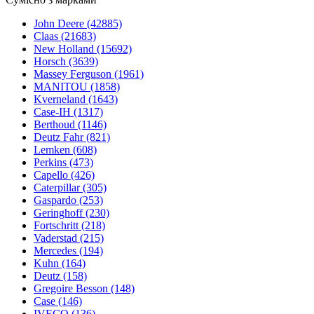
John Deere
(42885)
Claas
(21683)
New Holland
(15692)
Horsch
(3639)
Massey Ferguson
(1961)
MANITOU
(1858)
Kverneland
(1643)
Case-IH
(1317)
Berthoud
(1146)
Deutz Fahr
(821)
Lemken
(608)
Perkins
(473)
Capello
(426)
Caterpillar
(305)
Gaspardo
(253)
Geringhoff
(230)
Fortschritt
(218)
Vaderstad
(215)
Mercedes
(194)
Kuhn
(164)
Deutz
(158)
Gregoire Besson
(148)
Case
(146)
IVECO
(136)