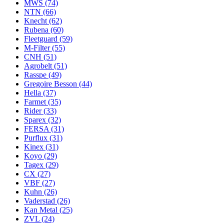
MWS
(74)
NTN
(66)
Knecht
(62)
Rubena
(60)
Fleetguard
(59)
M-Filter
(55)
CNH
(51)
Agrobelt
(51)
Rasspe
(49)
Gregoire Besson
(44)
Hella
(37)
Farmet
(35)
Rider
(33)
Sparex
(32)
FERSA
(31)
Purflux
(31)
Kinex
(31)
Koyo
(29)
Tagex
(29)
CX
(27)
VBF
(27)
Kuhn
(26)
Vaderstad
(26)
Kan Metal
(25)
ZVL
(24)