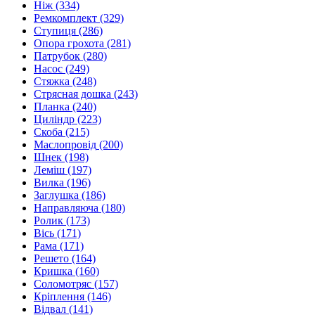
Ніж
(334)
Ремкомплект
(329)
Ступиця
(286)
Опора грохота
(281)
Патрубок
(280)
Насос
(249)
Стяжка
(248)
Стрясная дошка
(243)
Планка
(240)
Циліндр
(223)
Скоба
(215)
Маслопровід
(200)
Шнек
(198)
Леміш
(197)
Вилка
(196)
Заглушка
(186)
Направляюча
(180)
Ролик
(173)
Вісь
(171)
Рама
(171)
Решето
(164)
Кришка
(160)
Соломотряс
(157)
Кріплення
(146)
Відвал
(141)