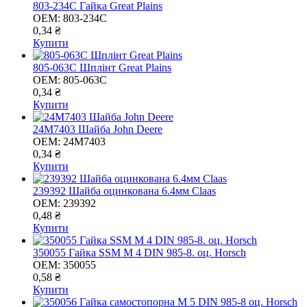
803-234C Гайка Great Plains
OEM:
803-234C
0,34 ₴
Купити
805-063C Шплiнт Great Plains
OEM:
805-063C
0,34 ₴
Купити
24M7403 Шайба John Deere
OEM:
24M7403
0,34 ₴
Купити
239392 Шайба оцинкована 6.4мм Claas
OEM:
239392
0,48 ₴
Купити
350055 Гайка SSM M 4 DIN 985-8. оц. Horsch
OEM:
350055
0,58 ₴
Купити