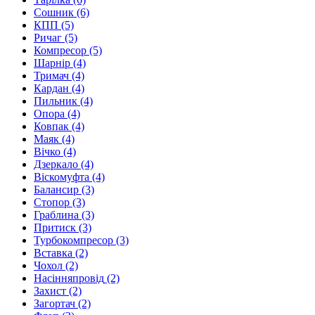
Сошник
(6)
КПП
(5)
Ричаг
(5)
Компресор
(5)
Шарнір
(4)
Тримач
(4)
Кардан
(4)
Пильник
(4)
Опора
(4)
Ковпак
(4)
Маяк
(4)
Вічко
(4)
Дзеркало
(4)
Віскомуфта
(4)
Балансир
(3)
Стопор
(3)
Граблина
(3)
Притиск
(3)
Турбокомпресор
(3)
Вставка
(2)
Чохол
(2)
Насінняпровід
(2)
Захист
(2)
Загортач
(2)