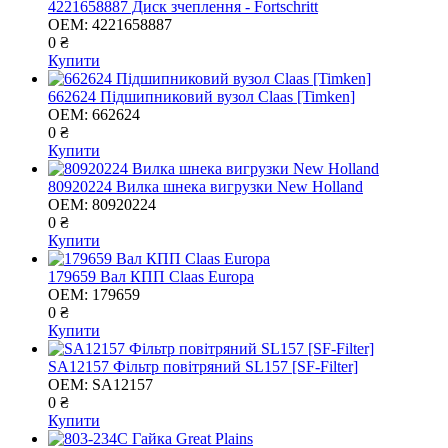
4221658887 Диск зчеплення - Fortschritt
OEM:
4221658887
0 ₴
Купити
662624 Підшипниковий вузол Claas [Timken]
OEM:
662624
0 ₴
Купити
80920224 Вилка шнека вигрузки New Holland
OEM:
80920224
0 ₴
Купити
179659 Вал КПП Claas Europa
OEM:
179659
0 ₴
Купити
SA12157 Фільтр повітряний SL157 [SF-Filter]
OEM:
SA12157
0 ₴
Купити