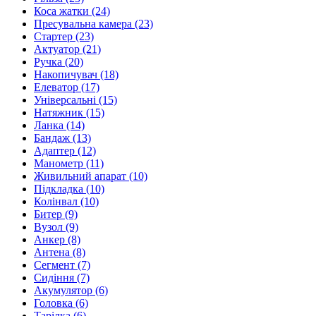
Коса жатки
(24)
Пресувальна камера
(23)
Стартер
(23)
Актуатор
(21)
Ручка
(20)
Накопичувач
(18)
Елеватор
(17)
Універсальні
(15)
Натяжник
(15)
Ланка
(14)
Бандаж
(13)
Адаптер
(12)
Манометр
(11)
Живильний апарат
(10)
Підкладка
(10)
Колінвал
(10)
Битер
(9)
Вузол
(9)
Анкер
(8)
Антена
(8)
Сегмент
(7)
Сидіння
(7)
Акумулятор
(6)
Головка
(6)
Тарілка
(6)