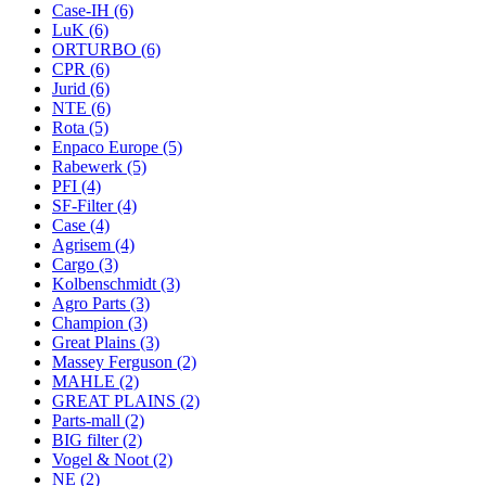
Case-IH
(6)
LuK
(6)
ORTURBO
(6)
CPR
(6)
Jurid
(6)
NTE
(6)
Rota
(5)
Enpaco Europe
(5)
Rabewerk
(5)
PFI
(4)
SF-Filter
(4)
Case
(4)
Agrisem
(4)
Cargo
(3)
Kolbenschmidt
(3)
Agro Parts
(3)
Champion
(3)
Great Plaіns
(3)
Massey Ferguson
(2)
MAHLE
(2)
GREAT PLAINS
(2)
Parts-mall
(2)
BIG filter
(2)
Vogel & Noot
(2)
NE
(2)