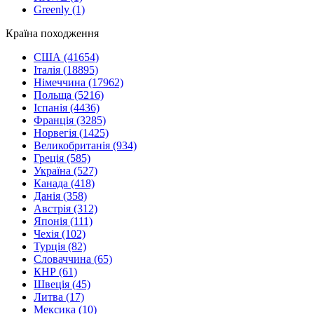
Greenly
(1)
Країна походження
США
(41654)
Італія
(18895)
Німеччина
(17962)
Польща
(5216)
Іспанія
(4436)
Франція
(3285)
Норвегія
(1425)
Великобританія
(934)
Греція
(585)
Україна
(527)
Канада
(418)
Данія
(358)
Австрія
(312)
Японія
(111)
Чехія
(102)
Турція
(82)
Словаччина
(65)
КНР
(61)
Швеція
(45)
Литва
(17)
Мексика
(10)