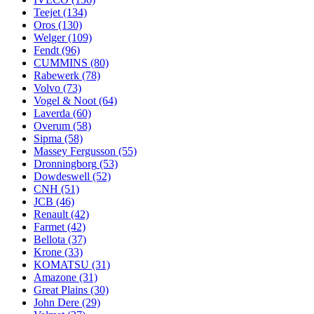
Teejet
(134)
Oros
(130)
Welger
(109)
Fendt
(96)
CUMMINS
(80)
Rabewerk
(78)
Volvo
(73)
Vogel & Noot
(64)
Laverda
(60)
Overum
(58)
Sipma
(58)
Massey Fergusson
(55)
Dronningborg
(53)
Dowdeswell
(52)
CNH
(51)
JCB
(46)
Renault
(42)
Farmet
(42)
Bellota
(37)
Krone
(33)
KOMATSU
(31)
Amazone
(31)
Great Plaіns
(30)
John Dere
(29)