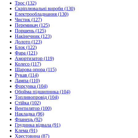
Трос
(132)
Скріплювальні вироби
(130)
Електрообладнання
(130)
Чистик
(127)
Перемикач
(125)
Поршень
(125)
Накінечник
(123)
Долото
(123)
Блок
(122)
Фара
(121)
Амортизатор
(119)
Колесо
(117)
Шарова опора
(115)
Рукав
(114)
Лампа
(110)
Форсунка
(104)
Обойма підшипника
(104)
Топливопровід
(104)
Стійка
(102)
Вентилятор
(100)
Накладка
(96)
Фланець
(92)
Грудинка відвала
(91)
Клема
(91)
Хрестовина
(87)