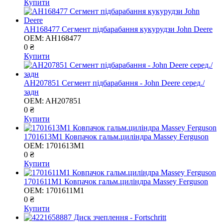
Купити
AH168477 Сегмент підбарабання кукурудзи John Deere
OEM:
AH168477
0 ₴
Купити
AH207851 Сегмент підбарабання - John Deere серед./
задн
OEM:
AH207851
0 ₴
Купити
1701613M1 Ковпачок гальм.циліндра Massey Ferguson
OEM:
1701613M1
0 ₴
Купити
1701611M1 Ковпачок гальм.циліндра Massey Ferguson
OEM:
1701611M1
0 ₴
Купити