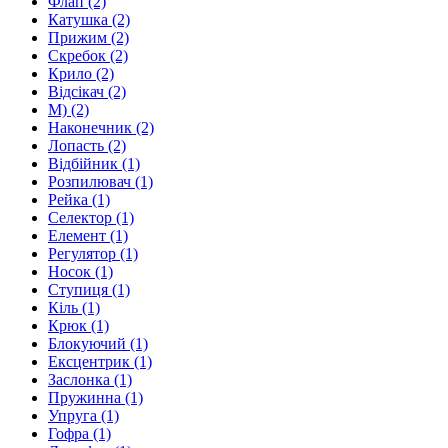
Флап
(2)
Катушка
(2)
Прижим
(2)
Скребок
(2)
Крило
(2)
Відсікач
(2)
M)
(2)
Наконечник
(2)
Лопасть
(2)
Відбійник
(1)
Розпилювач
(1)
Рейка
(1)
Селектор
(1)
Елемент
(1)
Регулятор
(1)
Носок
(1)
Cтупиця
(1)
Кіль
(1)
Крюк
(1)
Блокуючий
(1)
Ексцентрик
(1)
Заслонка
(1)
Пружинна
(1)
Упруга
(1)
Гофра
(1)