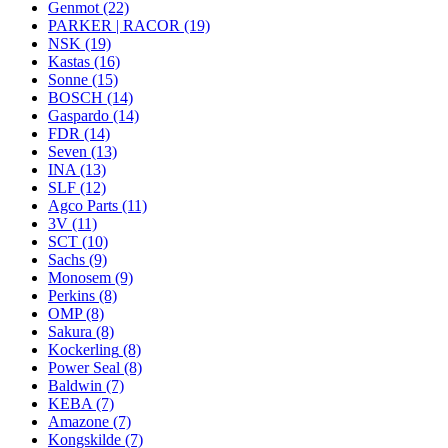
Genmot
(22)
PARKER | RACOR
(19)
NSK
(19)
Kastas
(16)
Sonne
(15)
BOSCH
(14)
Gaspardo
(14)
FDR
(14)
Seven
(13)
INA
(13)
SLF
(12)
Agco Parts
(11)
3V
(11)
SCT
(10)
Sachs
(9)
Monosem
(9)
Perkins
(8)
OMP
(8)
Sakura
(8)
Kockerling
(8)
Power Seal
(8)
Baldwin
(7)
KEBA
(7)
Amazone
(7)
Kongskilde
(7)