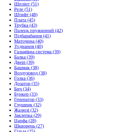
Шплiнт
(51)
Реле
(51)
Штифт
(48)
Плата
(45)
Трубка
(43)
Палець пружинний
(42)
Підбарабання
(41)
Маточина
(40)
З'єднання
(40)
Гальмівна система
(39)
Балка
(39)
Двері
(39)
Башмак
(38)
Воздуховод
(38)
Голка
(36)
Дозатор
(35)
Бич
(34)
Бункер
(33)
Генератор
(33)
Глушник
(32)
Жалюзі
(32)
Заклепка
(29)
Цапфа
(28)
Шкворень
(27)
Гільза
(25)