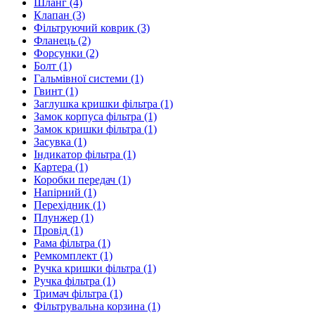
Шланг
(4)
Клапан
(3)
Фільтруючий коврик
(3)
Фланець
(2)
Форсунки
(2)
Болт
(1)
Гальмівної системи
(1)
Гвинт
(1)
Заглушка кришки фільтра
(1)
Замок корпуса фільтра
(1)
Замок кришки фільтра
(1)
Засувка
(1)
Індикатор фільтра
(1)
Картера
(1)
Коробки передач
(1)
Напірний
(1)
Перехідник
(1)
Плунжер
(1)
Провід
(1)
Рама фільтра
(1)
Ремкомплект
(1)
Ручка кришки фільтра
(1)
Ручка фільтра
(1)
Тримач фільтра
(1)
Фільтрувальна корзина
(1)