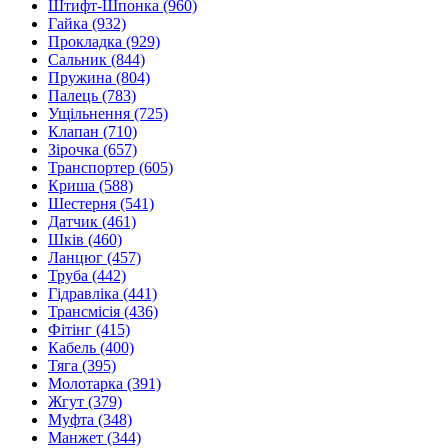
Штифт-Шпонка
(960)
Гайка
(932)
Прокладка
(929)
Сальник
(844)
Пружина
(804)
Палець
(783)
Ущільнення
(725)
Клапан
(710)
Зірочка
(657)
Транспортер
(605)
Криша
(588)
Шестерня
(541)
Датчик
(461)
Шків
(460)
Ланцюг
(457)
Труба
(442)
Гідравліка
(441)
Трансмісія
(436)
Фітінг
(415)
Кабель
(400)
Тяга
(395)
Молотарка
(391)
Жгут
(379)
Муфта
(348)
Манжет
(344)