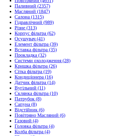
Повітряний
(4651)
Паливний
(2357)
Масляний
(1847)
Салона
(1315)
Гідравлічний
(989)
Різне
(313)
Корпус фільтра
(62)
Осушувач
(41)
Елемент фільтра
(39)
Вставка фільтра
(35)
Прокладка
(32)
Системи охолодження
(28)
Кришка фільтра
(26)
Сітка фільтра
(19)
Кондиціонера
(16)
Датчик фільтра
(14)
Вугільний
(11)
Склянка фільтра
(10)
Патрубок
(8)
Сапуна
(8)
Відстійник
(6)
Повітряно Масляний
(6)
Газовий
(4)
Головка фільтра
(4)
Колба фільтра
(4)