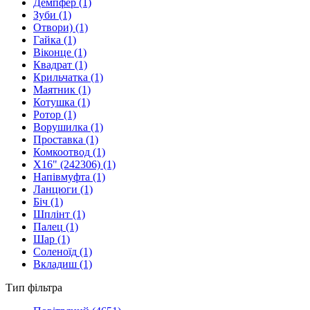
Демпфер
(1)
Зуби
(1)
Отвори)
(1)
Гайка
(1)
Віконце
(1)
Квадрат
(1)
Крильчатка
(1)
Маятник
(1)
Котушка
(1)
Ротор
(1)
Ворушилка
(1)
Проставка
(1)
Комкоотвод
(1)
X16" (242306)
(1)
Напівмуфта
(1)
Ланцюги
(1)
Біч
(1)
Шплінт
(1)
Палец
(1)
Шар
(1)
Соленоїд
(1)
Вкладиш
(1)
Тип фільтра