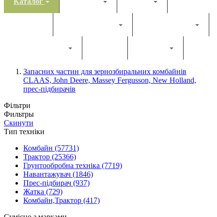
Каталог
Комбайн
Жатка
Трактор
Грунтообробна
Прес-підбирач
Навантажувач
Двигун
Фільтри
Запасних частин для зернозбиральних комбайнів
CLAAS, John Deere, Massey Fergusson, New Holland,
прес-підбирачів
Фільтри
Фильтры
Скинути
Тип техніки
Комбайн
(57731)
Трактор
(25366)
Грунтообробна техніка
(7719)
Навантажувач
(1846)
Прес-підбирач
(937)
Жатка
(729)
Комбайн,Трактор
(417)
Сумісно з марками