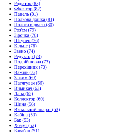
Радіатор
(83)
Фіксатор
(82)
Панель
(81)
Польова дошка
(81)
Полоса відвала
(80)
Роз'єм
(79)
Зiрочка
(78)
Штуцер
(76)
Кільце
(76)
Звено
(74)
Редуктор
(73)
Подрібнювач
(73)
Перехідник
(73)
Важіль
(72)
Зажим
(69)
Натягувач
(66)
Вимикач
(63)
Лапа
(62)
Коллектор
(60)
Шина
(56)
В'язальний апарат
(53)
Кабіна
(53)
Бак
(53)
Хомут
(52)
Барабан
(51)