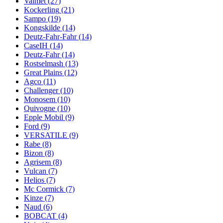
Valmet
(27)
Kockerlіng
(21)
Sampo
(19)
Kongskilde
(14)
Deutz-Fahr-Fahr
(14)
CaseIH
(14)
Deutz-Fahr
(14)
Rostselmash
(13)
Great Plains
(12)
Agco
(11)
Challenger
(10)
Monosem
(10)
Quіvogne
(10)
Epple Mobil
(9)
Ford
(9)
VERSATILE
(9)
Rabe
(8)
Bizon
(8)
Agrisem
(8)
Vulcan
(7)
Helios
(7)
Mc Cormick
(7)
Kinze
(7)
Naud
(6)
BOBCAT
(4)