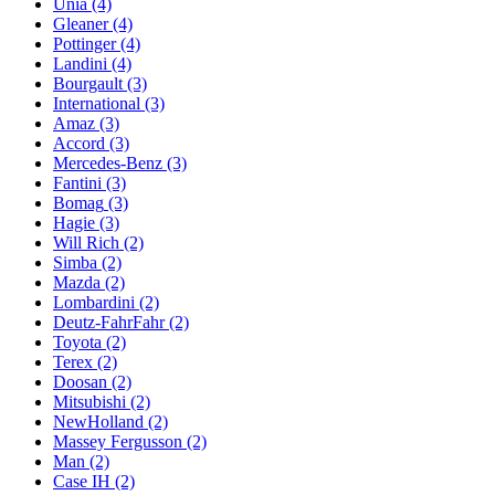
Unia
(4)
Gleaner
(4)
Pottinger
(4)
Landini
(4)
Bourgault
(3)
International
(3)
Amaz
(3)
Accord
(3)
Mercedes-Benz
(3)
Fantini
(3)
Bomag
(3)
Hagie
(3)
Will Rich
(2)
Simba
(2)
Mazda
(2)
Lombardini
(2)
Deutz-FahrFahr
(2)
Toyota
(2)
Terex
(2)
Doosan
(2)
Mitsubishi
(2)
NewHolland
(2)
Massey Fergusson
(2)
Man
(2)
Case IH
(2)