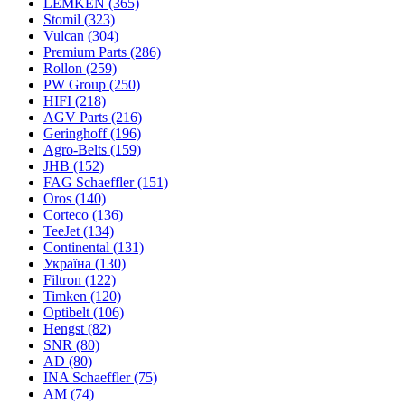
LEMKEN
(365)
Stomil
(323)
Vulcan
(304)
Premium Parts
(286)
Rollon
(259)
PW Group
(250)
HIFI
(218)
AGV Parts
(216)
Geringhoff
(196)
Agro-Belts
(159)
JHB
(152)
FAG Schaeffler
(151)
Oros
(140)
Corteco
(136)
TeeJet
(134)
Continental
(131)
Україна
(130)
Filtron
(122)
Timken
(120)
Optibelt
(106)
Hengst
(82)
SNR
(80)
AD
(80)
INA Schaeffler
(75)
AM
(74)