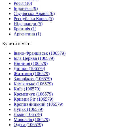
Росія
(10)
Індонезія
(9)
Саудівська Аравія
(6)
Республіка Корея
(5)
Нідерланди
(5)
Бразилія
(1)
Аргентина
(1)
Купити в місті
Івано-Франківськ
(106579)
Біла Церква
(106579)
Вінниця
(106579)
Дніпро
(106579)
Житомир
(106579)
Запоріжжя
(106579)
Кам'янське
(106579)
Київ
(106579)
Кременчук
(106579)
Кривий Ріг
(106579)
Кропивницький
(106579)
Луцьк
(106579)
Львів
(106579)
Миколаїв
(106579)
Одеса
(106579)