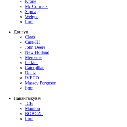
Krone
Mc Cormick
Sipma
Welger
Інші
Двигун
Claas
Case-IH
John Deere
New Holland
Mercedes
Perkins
Caterpillar
Deutz
IVECO
Massey Ferguson
Інші
Навантажувач
JCB
Manitou
BOBCAT
Інші