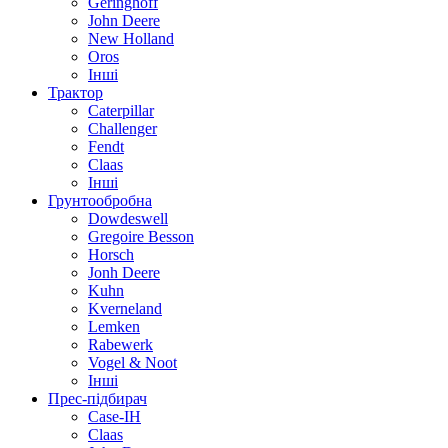
Geringhoff
John Deere
New Holland
Oros
Інші
Трактор
Caterpillar
Challenger
Fendt
Claas
Інші
Грунтообробна
Dowdeswell
Gregoire Besson
Horsch
Jonh Deere
Kuhn
Kverneland
Lemken
Rabewerk
Vogel & Noot
Інші
Прес-підбирач
Case-IH
Claas