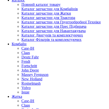
Каталог
запчастини на Грунтообробна техніка. По завершенню
Повний каталог товару
замовлення Вам зателефонує наш менеджер та
Каталог запчастин для Комбайнів
допоможе придбати 2381320Р Гайка м8 шестигранна
Каталог запчастин для Жатки
стопорна 80 (00350057) Horsch по вигідній ціні з
Каталог запчастин для Трактора
доставкою в Київ, Харків, Львів.
Каталог запчастин для Грунтообробної Техніки
Каталог запчастин для Прес Підбирача
Каталог запчастин для Навантажувача
Каталог Двигунів та комплектуючих
Каталог Фільтрів та комплектуючих
Комбайн
Case-IH
Claas
Deutz Fahr
Fendt
Fortschritt
John Deere
Massey Ferguson
New Holland
Rostselmash
Volvo
Інше
Жатка
Case-IH
Claas