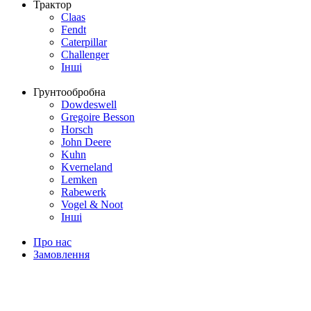
Трактор
Claas
Fendt
Caterpillar
Challenger
Інші
Грунтообробна
Dowdeswell
Gregoire Besson
Horsch
John Deere
Kuhn
Kverneland
Lemken
Rabewerk
Vogel & Noot
Інші
Про нас
Замовлення