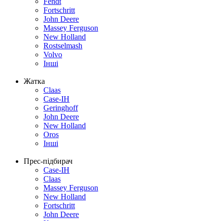
Fendt
Fortschritt
John Deere
Massey Ferguson
New Holland
Rostselmash
Volvo
Інші
Жатка
Claas
Case-IH
Geringhoff
John Deere
New Holland
Oros
Інші
Прес-підбирач
Case-IH
Claas
Massey Ferguson
New Holland
Fortschritt
John Deere