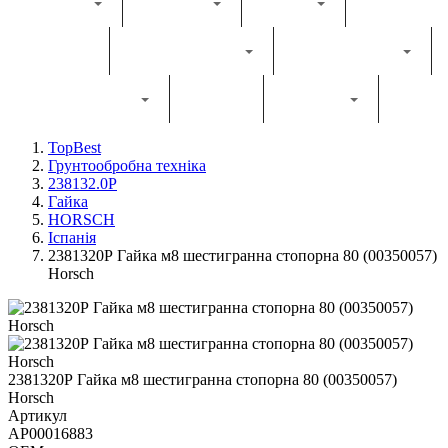
Каталог
Комбайн
Жатка
Трактор
Грунтообробна
Прес-підбирач
Навантажувач
Двигун
Фільтри
TopBest
Грунтообробна техніка
238132.0Р
Гайка
HORSCH
Іспанія
2381320Р Гайка м8 шестигранна стопорна 80 (00350057)
Horsch
2381320Р Гайка м8 шестигранна стопорна 80 (00350057)
Horsch
Артикул
AP00016883