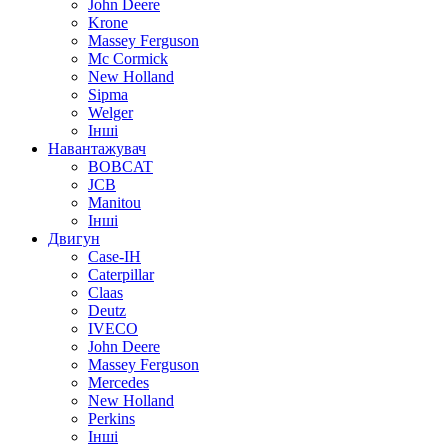
John Deere
Krone
Massey Ferguson
Mc Cormick
New Holland
Sipma
Welger
Інші
Навантажувач
BOBCAT
JCB
Manitou
Інші
Двигун
Case-IH
Caterpillar
Claas
Deutz
IVECO
John Deere
Massey Ferguson
Mercedes
New Holland
Perkins
Інші