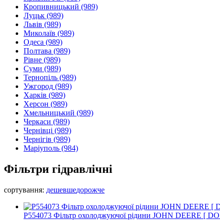
Кропивницький
(989)
Луцьк
(989)
Львів
(989)
Миколаїв
(989)
Одеса
(989)
Полтава
(989)
Рівне
(989)
Суми
(989)
Тернопіль
(989)
Ужгород
(989)
Харків
(989)
Херсон
(989)
Хмельницький
(989)
Черкаси
(989)
Чернівці
(989)
Чернігів
(989)
Маріуполь
(984)
Фільтри гідравлічні
сортування:
дешевше
дорожче
P554073 Фільтр охолоджуючої рідини JOHN DEERE [ 