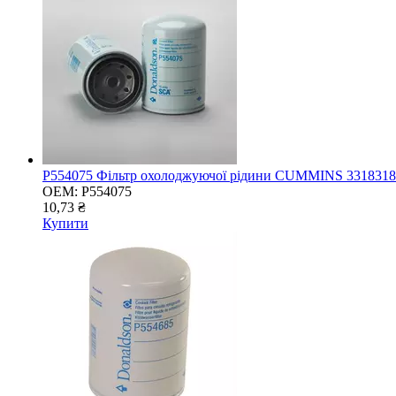
P554075 Фільтр охолоджуючої рідини CUMMINS 33183
OEM:
P554075
10,73 ₴
Купити