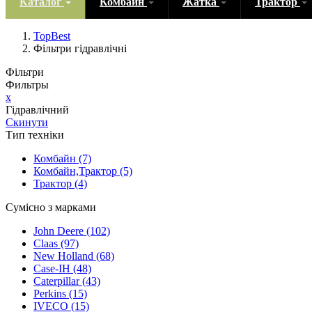
Каталог
Комбайн
Жатка
Трактор
TopBest
Фільтри гідравлічні
Фільтри
Фильтры
x
Гідравлічний
Скинути
Тип техніки
Комбайн
(7)
Комбайн,Трактор
(5)
Трактор
(4)
Сумісно з марками
John Deere
(102)
Claas
(97)
New Holland
(68)
Case-IH
(48)
Caterpillar
(43)
Perkins
(15)
IVECO
(15)