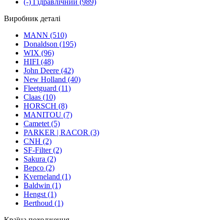
(-)
Гідравлічний
(989)
Виробник деталі
MANN
(510)
Donaldson
(195)
WIX
(96)
HIFI
(48)
John Deere
(42)
New Holland
(40)
Fleetguard
(11)
Claas
(10)
HORSCH
(8)
MANITOU
(7)
Cametet
(5)
PARKER | RACOR
(3)
CNH
(2)
SF-Filter
(2)
Sakura
(2)
Bepco
(2)
Kverneland
(1)
Baldwin
(1)
Hengst
(1)
Berthoud
(1)
Країна походження