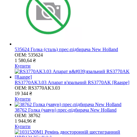
535624 Голка (сталь) прес-підбирача New Holland
OEM:
535624
1 580,64 ₴
Купити
RS3770AK3.03 Апарат в'язальний RS3770AK [Raaspe]
OEM:
RS3770AK3.03
19 344 ₴
Купити
38762 Голка (чавун) прес-підбирача New Holland
OEM:
38762
1 944,96 ₴
Купити