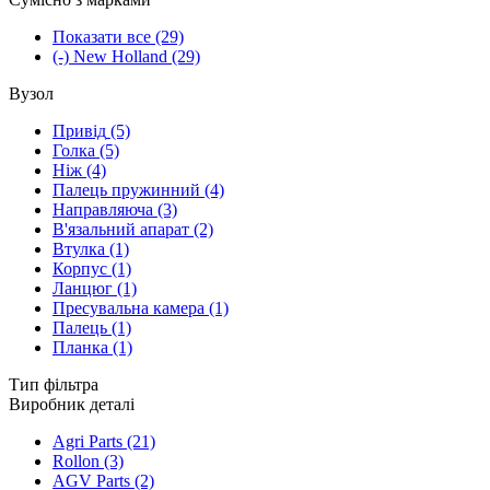
Показати все
(29)
(-)
New Holland
(29)
Вузол
Привід
(5)
Голка
(5)
Ніж
(4)
Палець пружинний
(4)
Направляюча
(3)
В'язальний апарат
(2)
Втулка
(1)
Корпус
(1)
Ланцюг
(1)
Пресувальна камера
(1)
Палець
(1)
Планка
(1)
Тип фільтра
Виробник деталі
Agri Parts
(21)
Rollon
(3)
AGV Parts
(2)