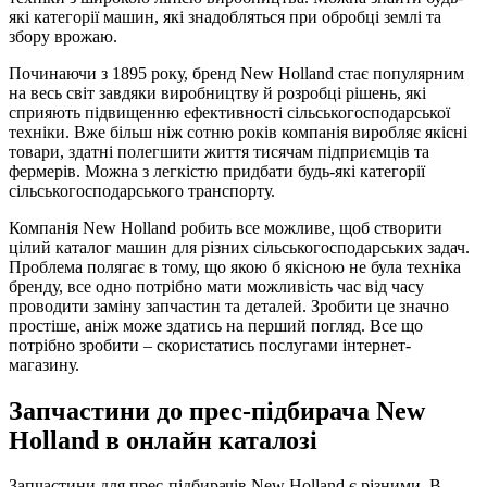
які категорії машин, які знадобляться при обробці землі та
збору врожаю.
Починаючи з 1895 року, бренд New Holland стає популярним
на весь світ завдяки виробництву й розробці рішень, які
сприяють підвищенню ефективності сільськогосподарської
техніки. Вже більш ніж сотню років компанія виробляє якісні
товари, здатні полегшити життя тисячам підприємців та
фермерів. Можна з легкістю придбати будь-які категорії
сільськогосподарського транспорту.
Компанія New Holland робить все можливе, щоб створити
цілий каталог машин для різних сільськогосподарських задач.
Проблема полягає в тому, що якою б якісною не була техніка
бренду, все одно потрібно мати можливість час від часу
проводити заміну запчастин та деталей. Зробити це значно
простіше, аніж може здатись на перший погляд. Все що
потрібно зробити – скористатись послугами інтернет-
магазину.
Запчастини до прес-підбирача New
Holland в онлайн каталозі
Запчастини для прес-підбирачів New Holland є різними. В