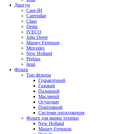
Двигун
Case-IH
Caterpillar
Claas
Deutz
IVECO
John Deere
Massey Ferguson
Mercedes
New Holland
Perkins
Інші
Фільтр
Тип фільтра
Гідравлічний
Газовий
Паливний
Масляний
Осушувач
Повітряний
Системи охолодження
Фільтр для марки техніки
New Holland
Massey Ferguson