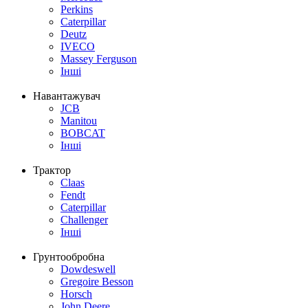
Perkins
Caterpillar
Deutz
IVECO
Massey Ferguson
Інші
Навантажувач
JCB
Manitou
BOBCAT
Інші
Трактор
Claas
Fendt
Caterpillar
Challenger
Інші
Грунтообробна
Dowdeswell
Gregoire Besson
Horsch
John Deere