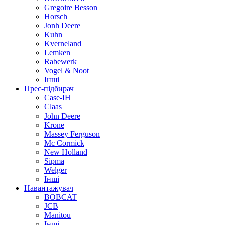
Gregoire Besson
Horsch
Jonh Deere
Kuhn
Kverneland
Lemken
Rabewerk
Vogel & Noot
Інші
Прес-підбирач
Case-IH
Claas
John Deere
Krone
Massey Ferguson
Mc Cormick
New Holland
Sipma
Welger
Інші
Навантажувач
BOBCAT
JCB
Manitou
Інші