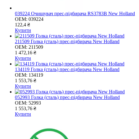
039224 Очищувач прес-підбирача RS3783B New Holland
OEM:
039224
122,4 ₴
Купити
211509 Голка (сталь) прес-підбирача New Holland
OEM:
211509
1 472,16 ₴
Купити
134119 Голка (сталь) прес-підбирача New Holland
OEM:
134119
1 553,76 ₴
Купити
052993 Голка (сталь) прес-підбирача New Holland
OEM:
52993
1 553,76 ₴
Купити