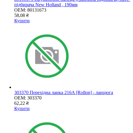
підбирача New Holland , 190мм
OEM:
80131673
58,08 ₴
Купити
303370 Перехідна ланка 216A [Rollon] - ланцюга
OEM:
303370
62,22 ₴
Купити