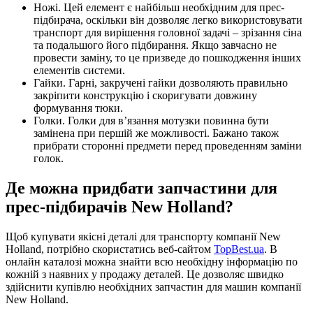
Ножі. Цей елемент є найбільш необхідним для прес-
підбирача, оскільки він дозволяє легко використовувати
транспорт для вирішення головної задачі – зрізання сіна
та подальшого його підбирання. Якщо завчасно не
провести заміну, то це призведе до пошкодження інших
елементів системи.
Гайки. Гарні, закручені гайки дозволяють правильно
закріпити конструкцію і скоригувати довжину
формування тюки.
Голки. Голки для в’язання мотузки повинна бути
замінена при першій же можливості. Бажано також
прибрати сторонні предмети перед проведенням заміни
голок.
Де можна придбати запчастини для
прес-підбирачів New Holland?
Щоб купувати якісні деталі для транспорту компанії New
Holland, потрібно скористатись веб-сайтом
TopBest.ua
. В
онлайн каталозі можна знайти всю необхідну інформацію по
кожній з наявних у продажу деталей. Це дозволяє швидко
здійснити купівлю необхідних запчастин для машин компанії
New Holland.