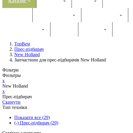
Каталог
Комбайн
Жатка
Трактор
Грунтообробна
Прес-підбирач
Навантажувач
Двигун
Фільтри
TopBest
Прес-підбирач
New Holland
Запчастини для прес-підбирачів New Holland
Фільтри
Фильтры
x
New Holland
x
Прес-підбирач
Скинути
Тип техніки
Показати все
(29)
(-)
Прес-підбирач
(29)
Сумісно з марками