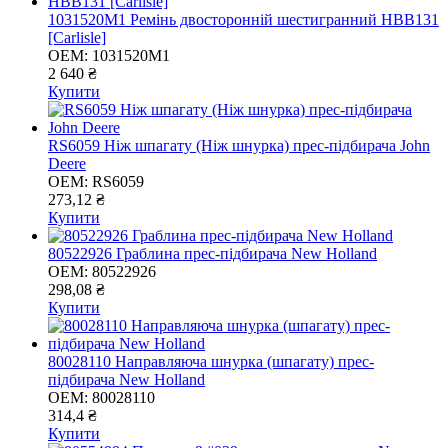
1031520M1 Ремінь двосторонній шестигранний HBB131
[Carlisle]
OEM:
1031520M1
2 640 ₴
Купити
RS6059 Ніж шпагату (Ніж шнурка) прес-підбирача John
Deere
OEM:
RS6059
273,12 ₴
Купити
80522926 Граблина прес-підбирача New Holland
OEM:
80522926
298,08 ₴
Купити
80028110 Направляюча шнурка (шпагату) прес-
підбирача New Holland
OEM:
80028110
314,4 ₴
Купити