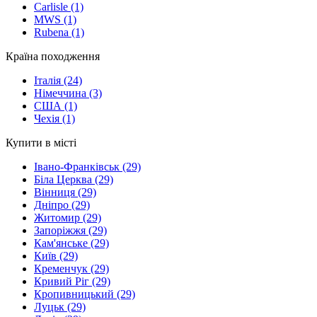
Carlisle
(1)
MWS
(1)
Rubena
(1)
Країна походження
Італія
(24)
Німеччина
(3)
США
(1)
Чехія
(1)
Купити в місті
Івано-Франківськ
(29)
Біла Церква
(29)
Вінниця
(29)
Дніпро
(29)
Житомир
(29)
Запоріжжя
(29)
Кам'янське
(29)
Київ
(29)
Кременчук
(29)
Кривий Ріг
(29)
Кропивницький
(29)
Луцьк
(29)