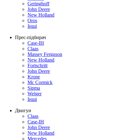
Geringhoff
John Deere
New Holland
Oros
Інші
Прес-підбирач
Case-IH
Claas
Massey Ferguson
New Holland
Fortschritt
John Deere
Krone
Mc Cormick
Sipma
Welger
Інші
Двигун
Claas
Case-IH
John Deere
New Holland
Mercedes