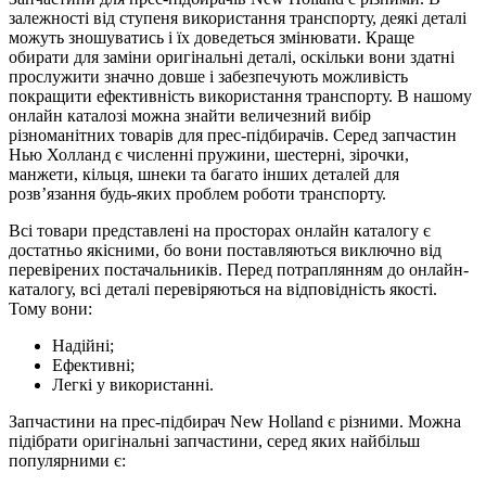
залежності від ступеня використання транспорту, деякі деталі
можуть зношуватись і їх доведеться змінювати. Краще
обирати для заміни оригінальні деталі, оскільки вони здатні
прослужити значно довше і забезпечують можливість
покращити ефективність використання транспорту. В нашому
онлайн каталозі можна знайти величезний вибір
різноманітних товарів для прес-підбирачів. Серед запчастин
Нью Холланд є численні пружини, шестерні, зірочки,
манжети, кільця, шнеки та багато інших деталей для
розв’язання будь-яких проблем роботи транспорту.
Всі товари представлені на просторах онлайн каталогу є
достатньо якісними, бо вони поставляються виключно від
перевірених постачальників. Перед потраплянням до онлайн-
каталогу, всі деталі перевіряються на відповідність якості.
Тому вони:
Надійні;
Ефективні;
Легкі у використанні.
Запчастини на прес-підбирач New Holland є різними. Можна
підібрати оригінальні запчастини, серед яких найбільш
популярними є: