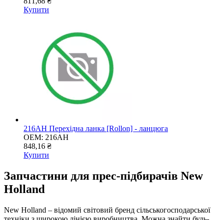
811,68 ₴
Купити
216AH Перехідна ланка [Rollon] - ланцюга
OEM:
216AH
848,16 ₴
Купити
Запчастини для прес-підбирачів New
Holland
New Holland – відомий світовий бренд сільськогосподарської
техніки з широкою лінією виробництва. Можна знайти будь-