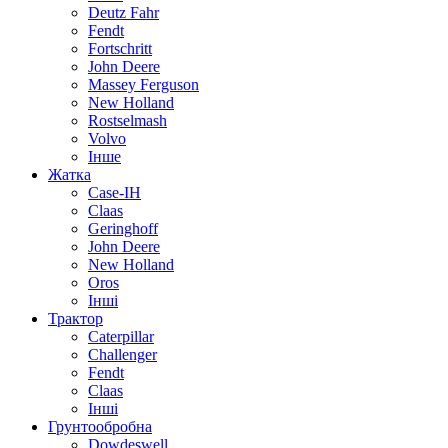
Deutz Fahr
Fendt
Fortschritt
John Deere
Massey Ferguson
New Holland
Rostselmash
Volvo
Інше
Жатка
Case-IH
Claas
Geringhoff
John Deere
New Holland
Oros
Інші
Трактор
Caterpillar
Challenger
Fendt
Claas
Інші
Грунтообробна
Dowdeswell