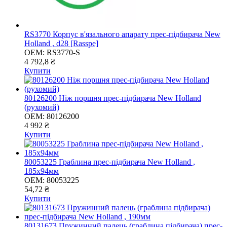
RS3770 Корпус в'язального апарату прес-підбирача New
Holland , d28 [Rasspe]
OEM:
RS3770-S
4 792,8 ₴
Купити
80126200 Ніж поршня прес-підбирача New Holland
(рухомий)
OEM:
80126200
4 992 ₴
Купити
80053225 Граблина прес-підбирача New Holland ,
185x94мм
OEM:
80053225
54,72 ₴
Купити
80131673 Пружинний палець (граблина підбирача) прес-