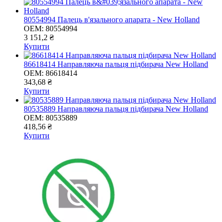
80554994 Палець в'язального апарата - New Holland
OEM:
80554994
3 151,2 ₴
Купити
86618414 Направляюча пальця підбирача New Holland
OEM:
86618414
343,68 ₴
Купити
80535889 Направляюча пальця підбирача New Holland
OEM:
80535889
418,56 ₴
Купити