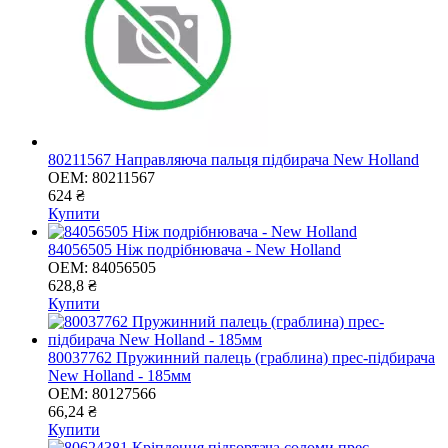
80211567 Направляюча пальця підбирача New Holland
OEM:
80211567
624 ₴
Купити
84056505 Ніж подрібнювача - New Holland
OEM:
84056505
628,8 ₴
Купити
80037762 Пружинний палець (граблина) прес-підбирача
New Holland - 185мм
OEM:
80127566
66,24 ₴
Купити