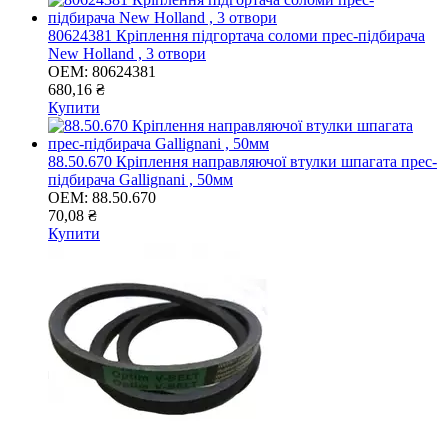
80624381 Кріплення підгортача соломи прес-підбирача
New Holland , 3 отвори
OEM:
80624381
680,16 ₴
Купити
88.50.670 Кріплення направляючої втулки шпагата прес-
підбирача Gallignani , 50мм
OEM:
88.50.670
70,08 ₴
Купити