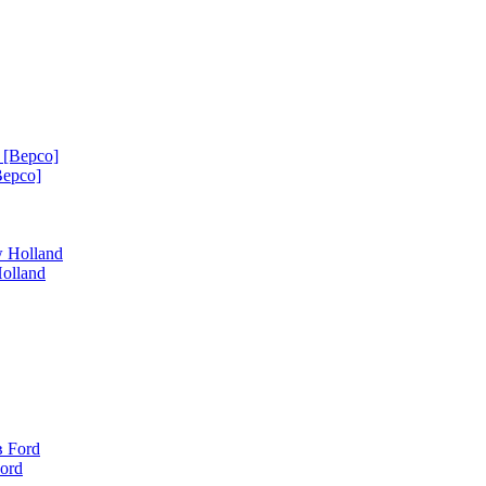
Bepco]
olland
ord