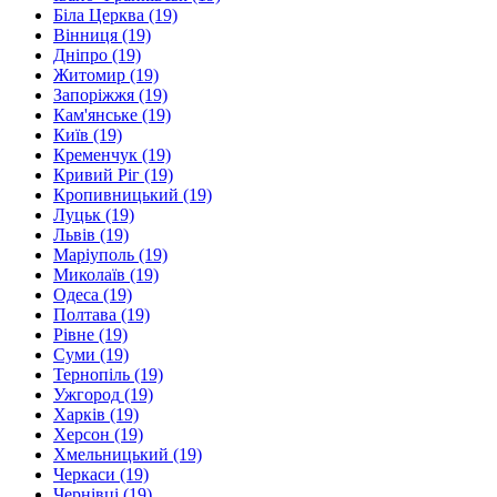
Біла Церква
(19)
Вінниця
(19)
Дніпро
(19)
Житомир
(19)
Запоріжжя
(19)
Кам'янське
(19)
Київ
(19)
Кременчук
(19)
Кривий Ріг
(19)
Кропивницький
(19)
Луцьк
(19)
Львів
(19)
Маріуполь
(19)
Миколаїв
(19)
Одеса
(19)
Полтава
(19)
Рівне
(19)
Суми
(19)
Тернопіль
(19)
Ужгород
(19)
Харків
(19)
Херсон
(19)
Хмельницький
(19)
Черкаси
(19)
Чернівці
(19)