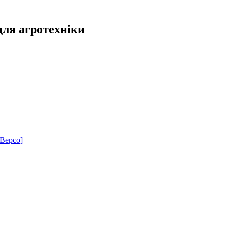
для агротехніки
[Bepco]