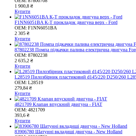
OEM:
87800708
1 900,8 ₴
Купити
F1NN6051BA К-Т прокладок двигуна верх - Ford
OEM:
F1NN6051BA
2 305 ₴
Купити
87802238 Помпа підкачки палива електрична двигуна For
OEM:
87802238
2 635,2 ₴
Купити
L28519 Пилозбірник пластиковий d145/220 D250/260 L28
OEM:
L28519
279,84 ₴
Купити
4821709 Клапан впускний двигуна - FIAT
OEM:
4821709
393,6 ₴
Купити
83906780 Шатунні вкладиші двигуна - New Holland