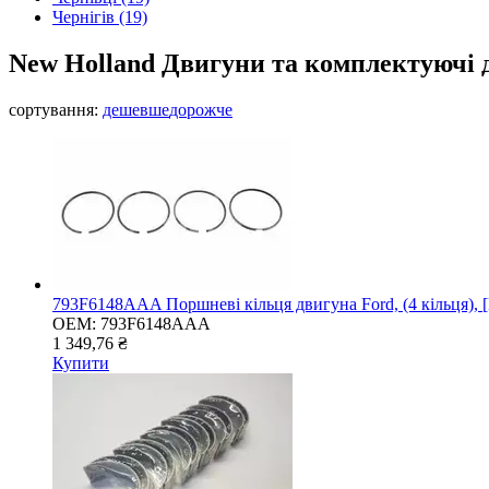
Чернігів
(19)
New Holland Двигуни та комплектуючі 
сортування:
дешевше
дорожче
793F6148AAA Поршневі кільця двигуна Ford, (4 кільця), 
OEM:
793F6148AAA
1 349,76 ₴
Купити