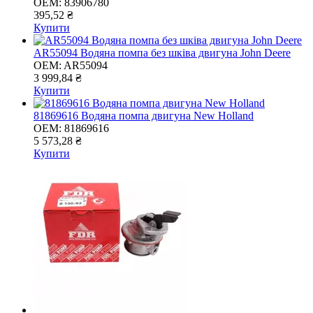
OEM:
83906780
395,52 ₴
Купити
AR55094 Водяна помпа без шківа двигуна John Deere
OEM:
AR55094
3 999,84 ₴
Купити
81869616 Водяна помпа двигуна New Holland
OEM:
81869616
5 573,28 ₴
Купити