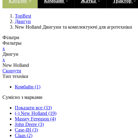
Каталог
Комбайн
Жатка
Трактор
TopBest
Двигун
New Holland Двигуни та комплектуючі для агротехніки
Фільтри
Фильтры
x
Двигун
x
New Holland
Скинути
Тип техніки
Комбайн
(1)
Сумісно з марками
Показати все
(33)
(-)
New Holland
(19)
Massey Ferguson
(4)
John Deere
(3)
Case-IH
(3)
Claas
(2)