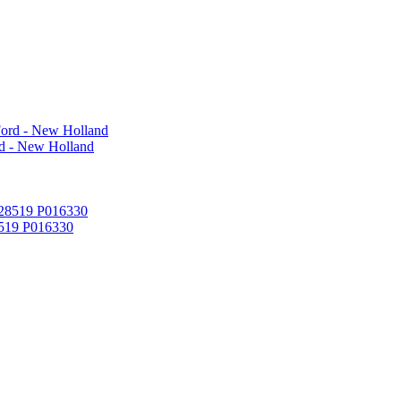
d - New Holland
519 P016330