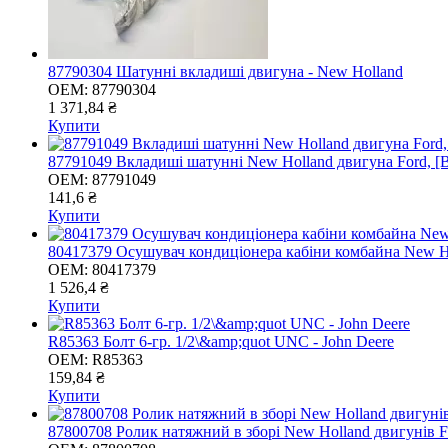
87790304 Шатунні вкладиші двигуна - New Holland
OEM:
87790304
1 371,84 ₴
Купити
87791049 Вкладиші шатунні New Holland двигуна Ford, [
OEM:
87791049
141,6 ₴
Купити
80417379 Осушувач кондиціонера кабіни комбайна New H
OEM:
80417379
1 526,4 ₴
Купити
R85363 Болт 6-гр. 1/2\&amp;quot UNC - John Deere
OEM:
R85363
159,84 ₴
Купити
87800708 Ролик натяжний в зборі New Holland двигунів F