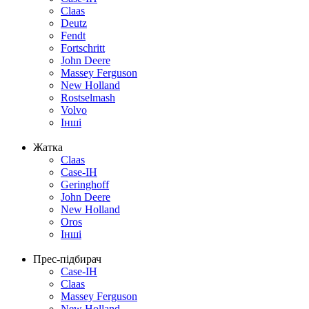
Claas
Deutz
Fendt
Fortschritt
John Deere
Massey Ferguson
New Holland
Rostselmash
Volvo
Інші
Жатка
Claas
Case-IH
Geringhoff
John Deere
New Holland
Oros
Інші
Прес-підбирач
Case-IH
Claas
Massey Ferguson
New Holland