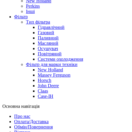
New Holland
Perkins
Інші
Фільтр
Тип фільтра
Гідравлічний
Газовий
Паливний
Масляний
Осушувач
Повітряний
Системи охолодження
Фільтр для марки техніки
New Holland
Massey Ferguson
Horsch
John Deere
Claas
Case-IH
Основна навігація
Про нас
Оплата/Доставка
Обмін/Повернення