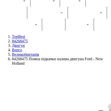
Каталог
Комбайн
Жатка
Трактор
Грунтообробна
Прес-підбирач
Навантажувач
Двигун
Фільтри
TopBest
84268475
Двигун
Bepco
Великобританія
84268475 Помпа підкачки палива двигуна Ford - New
Holland