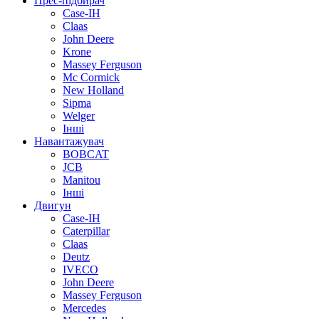
Прес-підбирач
Case-IH
Claas
John Deere
Krone
Massey Ferguson
Mc Cormick
New Holland
Sipma
Welger
Інші
Навантажувач
BOBCAT
JCB
Manitou
Інші
Двигун
Case-IH
Caterpillar
Claas
Deutz
IVECO
John Deere
Massey Ferguson
Mercedes