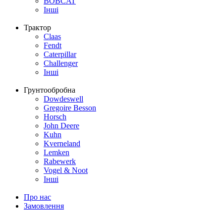
BOBCAT
Інші
Трактор
Claas
Fendt
Caterpillar
Challenger
Інші
Грунтообробна
Dowdeswell
Gregoire Besson
Horsch
John Deere
Kuhn
Kverneland
Lemken
Rabewerk
Vogel & Noot
Інші
Про нас
Замовлення