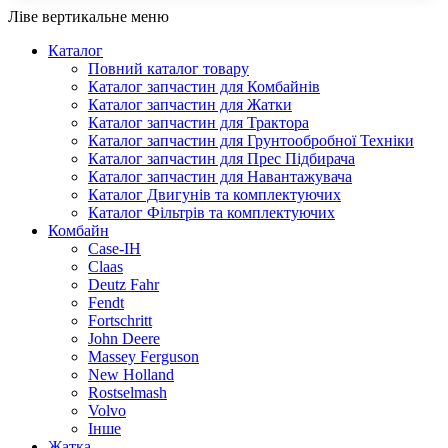
цін на ринку.
Ліве вертикальне меню
Придбати 84268475 можна у нашому каталозі:
Каталог
запчастини на . По завершенню замовлення Вам
Повний каталог товару
зателефонує наш менеджер та допоможе
Каталог запчастин для Комбайнів
придбати 84268475 Помпа підкачки палива двигуна
Каталог запчастин для Жатки
Ford - New Holland по вигідній ціні з доставкою в Київ,
Каталог запчастин для Трактора
Харків, Львів.
Каталог запчастин для Грунтообробної Техніки
Каталог запчастин для Прес Підбирача
Каталог запчастин для Навантажувача
Каталог Двигунів та комплектуючих
Каталог Фільтрів та комплектуючих
Комбайн
Case-IH
Claas
Deutz Fahr
Fendt
Fortschritt
John Deere
Massey Ferguson
New Holland
Rostselmash
Volvo
Інше
Жатка