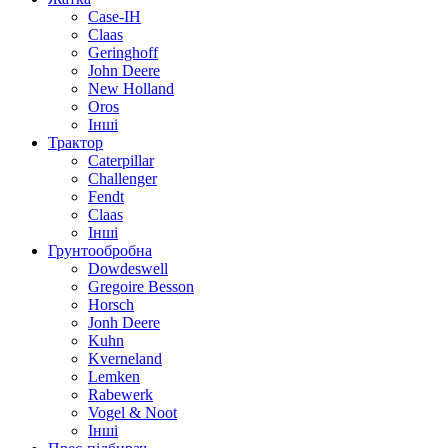
Case-IH
Claas
Geringhoff
John Deere
New Holland
Oros
Інші
Трактор
Caterpillar
Challenger
Fendt
Claas
Інші
Грунтообробна
Dowdeswell
Gregoire Besson
Horsch
Jonh Deere
Kuhn
Kverneland
Lemken
Rabewerk
Vogel & Noot
Інші