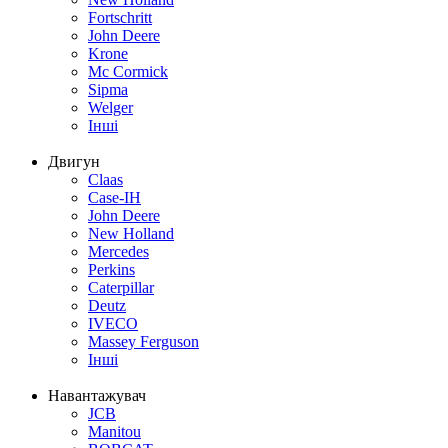
Fortschritt
John Deere
Krone
Mc Cormick
Sipma
Welger
Інші
Двигун
Claas
Case-IH
John Deere
New Holland
Mercedes
Perkins
Caterpillar
Deutz
IVECO
Massey Ferguson
Інші
Навантажувач
JCB
Manitou