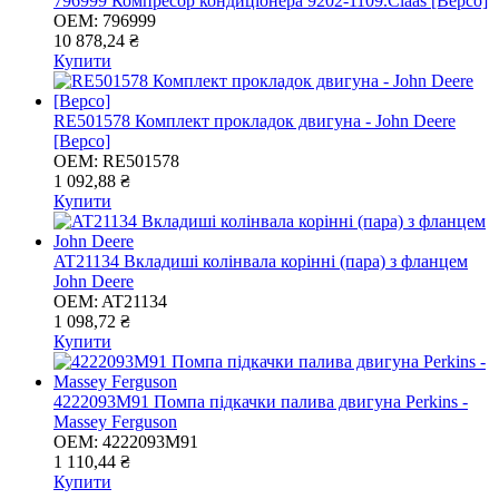
796999 Компресор кондиціонера 9202-1109.Claas [Bepco]
OEM:
796999
10 878,24 ₴
Купити
RE501578 Комплект прокладок двигуна - John Deere
[Bepco]
OEM:
RE501578
1 092,88 ₴
Купити
AT21134 Вкладиші колінвала корінні (пара) з фланцем
John Deere
OEM:
AT21134
1 098,72 ₴
Купити
4222093M91 Помпа підкачки палива двигуна Perkins -
Massey Ferguson
OEM:
4222093M91
1 110,44 ₴
Купити