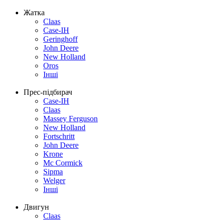
Жатка
Claas
Case-IH
Geringhoff
John Deere
New Holland
Oros
Інші
Прес-підбирач
Case-IH
Claas
Massey Ferguson
New Holland
Fortschritt
John Deere
Krone
Mc Cormick
Sipma
Welger
Інші
Двигун
Claas