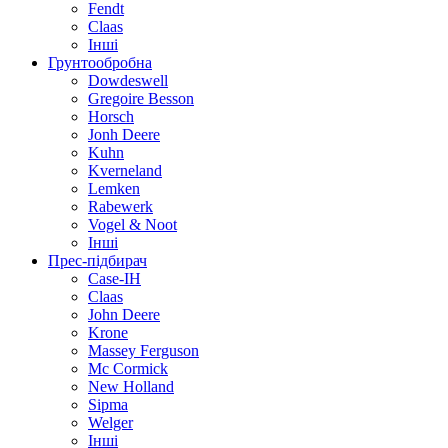
Fendt
Claas
Інші
Грунтообробна
Dowdeswell
Gregoire Besson
Horsch
Jonh Deere
Kuhn
Kverneland
Lemken
Rabewerk
Vogel & Noot
Інші
Прес-підбирач
Case-IH
Claas
John Deere
Krone
Massey Ferguson
Mc Cormick
New Holland
Sipma
Welger
Інші