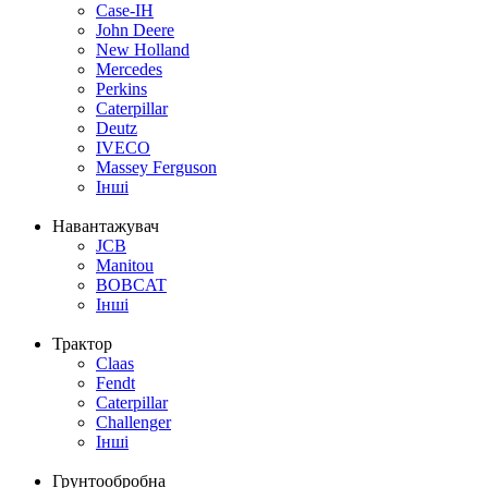
Case-IH
John Deere
New Holland
Mercedes
Perkins
Caterpillar
Deutz
IVECO
Massey Ferguson
Інші
Навантажувач
JCB
Manitou
BOBCAT
Інші
Трактор
Claas
Fendt
Caterpillar
Challenger
Інші
Грунтообробна