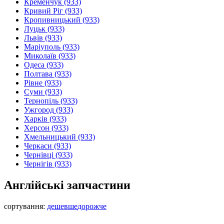
Кременчук
(933)
Кривий Ріг
(933)
Кропивницький
(933)
Луцьк
(933)
Львів
(933)
Маріуполь
(933)
Миколаїв
(933)
Одеса
(933)
Полтава
(933)
Рівне
(933)
Суми
(933)
Тернопіль
(933)
Ужгород
(933)
Харків
(933)
Херсон
(933)
Хмельницький
(933)
Черкаси
(933)
Чернівці
(933)
Чернігів
(933)
Англійські запчастини
сортування:
дешевше
дорожче