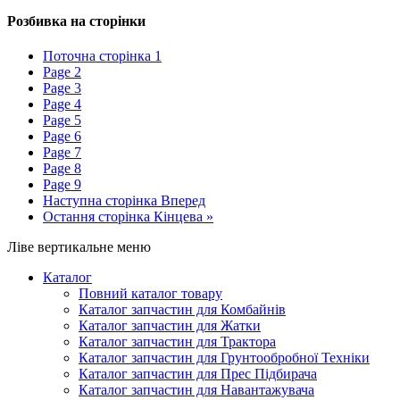
Розбивка на сторінки
Поточна сторінка
1
Page
2
Page
3
Page
4
Page
5
Page
6
Page
7
Page
8
Page
9
Наступна сторінка
Вперед
Остання сторінка
Кінцева »
Ліве вертикальне меню
Каталог
Повний каталог товару
Каталог запчастин для Комбайнів
Каталог запчастин для Жатки
Каталог запчастин для Трактора
Каталог запчастин для Грунтообробної Техніки
Каталог запчастин для Прес Підбирача
Каталог запчастин для Навантажувача