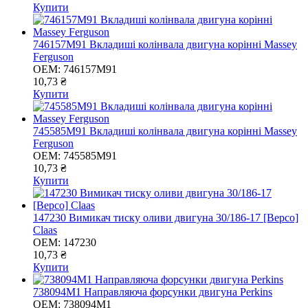
Купити
746157M91 Вкладиші колінвала двигуна корінні Massey
Ferguson
OEM:
746157M91
10,73 ₴
Купити
745585M91 Вкладиші колінвала двигуна корінні Massey
Ferguson
OEM:
745585M91
10,73 ₴
Купити
147230 Вимикач тиску оливи двигуна 30/186-17 [Bepco]
Claas
OEM:
147230
10,73 ₴
Купити
738094M1 Направляюча форсунки двигуна Perkins
OEM:
738094M1