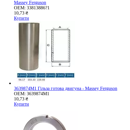
Massey Ferguson
OEM:
33813886?1
10,73 ₴
Купити
3639874M1 Гільза готова двигуна - Massey Ferguson
OEM:
3639874M1
10,73 ₴
Купити