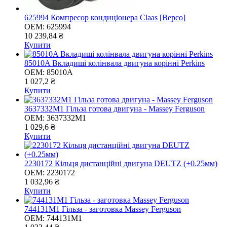
625994 Компресор кондиціонера Claas [Bepco]
OEM:
625994
10 239,84 ₴
Купити
85010A Вкладиші колінвала двигуна корінні Perkins
OEM:
85010A
1 027,2 ₴
Купити
3637332M1 Гільза готова двигуна - Massey Ferguson
OEM:
3637332M1
1 029,6 ₴
Купити
2230172 Кільця дистанційні двигуна DEUTZ (+0.25мм)
OEM:
2230172
1 032,96 ₴
Купити
744131M1 Гільза - заготовка Massey Ferguson
OEM:
744131M1