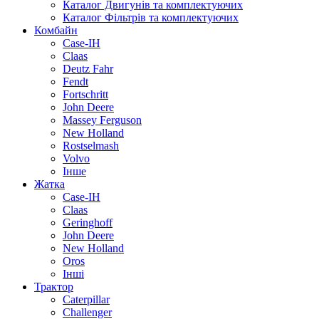
Каталог Двигунів та комплектуючих
Каталог Фільтрів та комплектуючих
Комбайн
Case-IH
Claas
Deutz Fahr
Fendt
Fortschritt
John Deere
Massey Ferguson
New Holland
Rostselmash
Volvo
Інше
Жатка
Case-IH
Claas
Geringhoff
John Deere
New Holland
Oros
Інші
Трактор
Caterpillar
Challenger