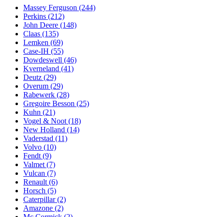
Massey Ferguson
(244)
Perkins
(212)
John Deere
(148)
Claas
(135)
Lemken
(69)
Case-IH
(55)
Dowdeswell
(46)
Kverneland
(41)
Deutz
(29)
Overum
(29)
Rabewerk
(28)
Gregoire Besson
(25)
Kuhn
(21)
Vogel & Noot
(18)
New Holland
(14)
Vaderstad
(11)
Volvo
(10)
Fendt
(9)
Valmet
(7)
Vulcan
(7)
Renault
(6)
Horsch
(5)
Caterpillar
(2)
Amazone
(2)
Mc Cormick
(2)