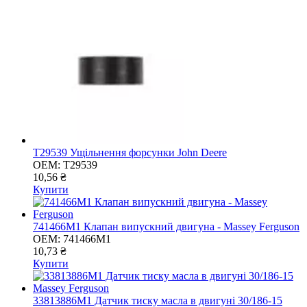
T29539 Ущільнення форсунки John Deere
OEM:
T29539
10,56 ₴
Купити
741466M1 Клапан випускний двигуна - Massey Ferguson
OEM:
741466M1
10,73 ₴
Купити
33813886M1 Датчик тиску масла в двигуні 30/186-15