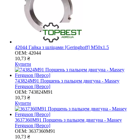
42044 Гайка з шліцами [Geringhoff] M50x1.5
OEM:
42044
10,73 ₴
Купити
743824M91 Поршень з пальцем двигуна - Massey
Ferguson [Bepco]
OEM:
743824M91
10,73 ₴
Купити
3637360M91 Поршень з пальцем двигуна - Massey
Ferguson [Bepco]
OEM:
3637360M91
10,73 ₴