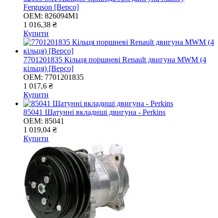
Ferguson [Bepco]
OEM:
826094M1
1 016,38 ₴
Купити
7701201835 Кільця поршневі Renault двигуна MWM (4
кільця) [Bepco]
OEM:
7701201835
1 017,6 ₴
Купити
85041 Шатунні вкладиші двигуна - Perkins
OEM:
85041
1 019,04 ₴
Купити