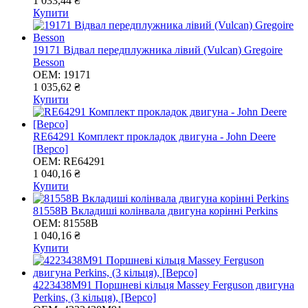
1 033,44 ₴
Купити
19171 Відвал передплужника лівий (Vulcan) Gregoire
Besson
OEM:
19171
1 035,62 ₴
Купити
RE64291 Комплект прокладок двигуна - John Deere
[Bepco]
OEM:
RE64291
1 040,16 ₴
Купити
81558B Вкладиші колінвала двигуна корінні Perkins
OEM:
81558B
1 040,16 ₴
Купити
4223438M91 Поршневі кільця Massey Ferguson двигуна
Perkins, (3 кільця), [Bepco]