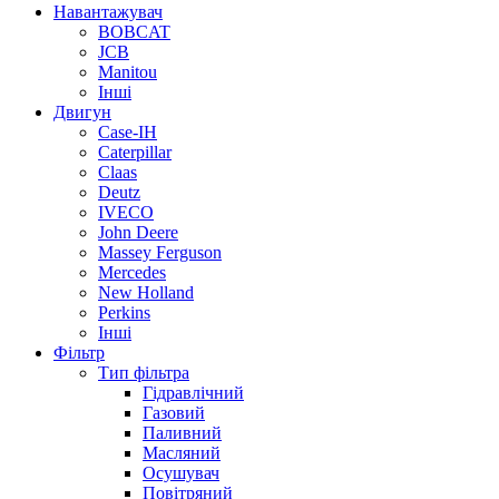
Навантажувач
BOBCAT
JCB
Manitou
Інші
Двигун
Case-IH
Caterpillar
Claas
Deutz
IVECO
John Deere
Massey Ferguson
Mercedes
New Holland
Perkins
Інші
Фільтр
Тип фільтра
Гідравлічний
Газовий
Паливний
Масляний
Осушувач
Повітряний