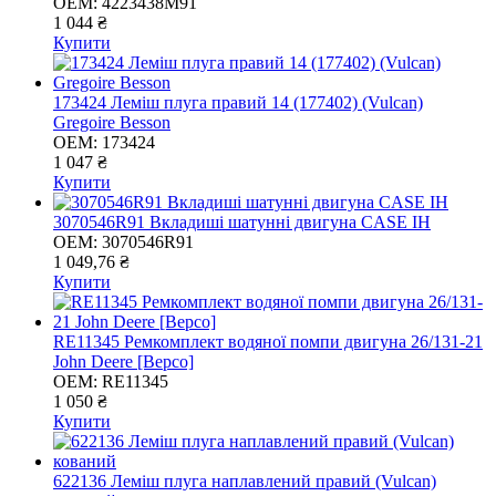
OEM:
4223438M91
1 044 ₴
Купити
173424 Леміш плуга правий 14 (177402) (Vulcan)
Gregoire Besson
OEM:
173424
1 047 ₴
Купити
3070546R91 Вкладиші шатунні двигуна CASE IH
OEM:
3070546R91
1 049,76 ₴
Купити
RE11345 Ремкомплект водяної помпи двигуна 26/131-21
John Deere [Bepco]
OEM:
RE11345
1 050 ₴
Купити
622136 Леміш плуга наплавлений правий (Vulcan)