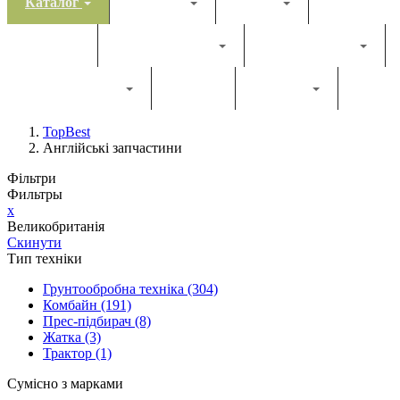
Каталог
Комбайн
Жатка
Трактор
Грунтообробна
Прес-підбирач
Навантажувач
Двигун
Фільтри
TopBest
Англійські запчастини
Фільтри
Фильтры
x
Великобританія
Скинути
Тип техніки
Грунтообробна техніка
(304)
Комбайн
(191)
Прес-підбирач
(8)
Жатка
(3)
Трактор
(1)
Сумісно з марками