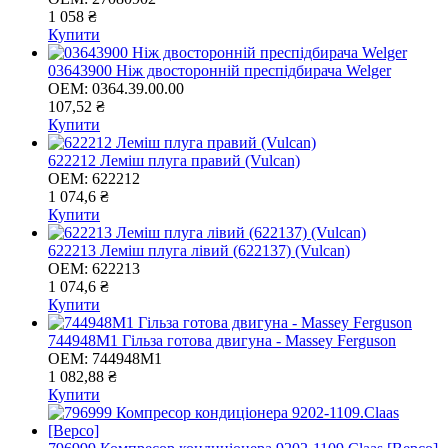
1 058 ₴
Купити
03643900 Ніж двосторонній преспідбирача Welger
OEM:
0364.39.00.00
107,52 ₴
Купити
622212 Леміш плуга правий (Vulcan)
OEM:
622212
1 074,6 ₴
Купити
622213 Леміш плуга лівий (622137) (Vulcan)
OEM:
622213
1 074,6 ₴
Купити
744948M1 Гільза готова двигуна - Massey Ferguson
OEM:
744948M1
1 082,88 ₴
Купити