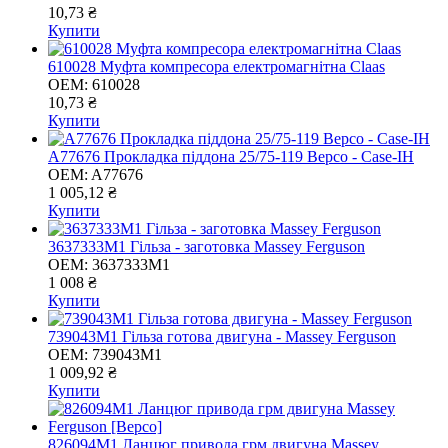
10,73 ₴
Купити
610028 Муфта компресора електромагнітна Claas
OEM:
610028
10,73 ₴
Купити
A77676 Прокладка піддона 25/75-119 Bepco - Case-IH
OEM:
A77676
1 005,12 ₴
Купити
3637333M1 Гільза - заготовка Massey Ferguson
OEM:
3637333M1
1 008 ₴
Купити
739043M1 Гільза готова двигуна - Massey Ferguson
OEM:
739043M1
1 009,92 ₴
Купити
826094M1 Ланцюг привода грм двигуна Massey