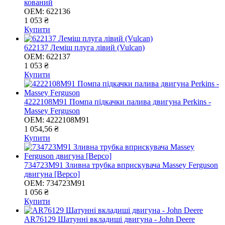
кований
OEM:
622136
1 053 ₴
Купити
622137 Леміш плуга лівий (Vulcan)
OEM:
622137
1 053 ₴
Купити
4222108M91 Помпа підкачки палива двигуна Perkins -
Massey Ferguson
OEM:
4222108M91
1 054,56 ₴
Купити
734723M91 Зливна трубка вприскувача Massey Ferguson
двигуна [Bepco]
OEM:
734723M91
1 056 ₴
Купити
AR76129 Шатунні вкладиші двигуна - John Deere