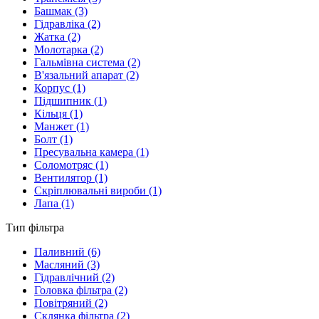
Башмак
(3)
Гідравліка
(2)
Жатка
(2)
Молотарка
(2)
Гальмівна система
(2)
В'язальний апарат
(2)
Корпус
(1)
Підшипник
(1)
Кільця
(1)
Манжет
(1)
Болт
(1)
Пресувальна камера
(1)
Соломотряс
(1)
Вентилятор
(1)
Скріплювальні вироби
(1)
Лапа
(1)
Тип фільтра
Паливний
(6)
Масляний
(3)
Гідравлічний
(2)
Головка фільтра
(2)
Повітряний
(2)
Склянка фільтра
(2)