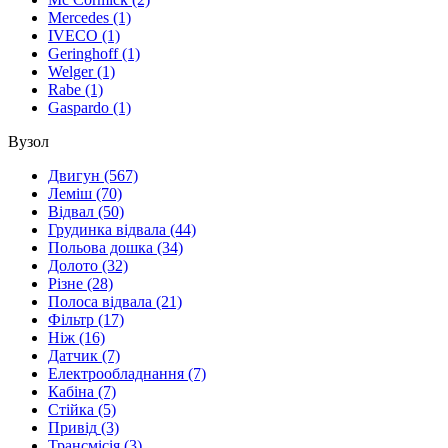
Mercedes
(1)
IVECO
(1)
Geringhoff
(1)
Welger
(1)
Rabe
(1)
Gaspardo
(1)
Вузол
Двигун
(567)
Леміш
(70)
Відвал
(50)
Грудинка відвала
(44)
Польова дошка
(34)
Долото
(32)
Різне
(28)
Полоса відвала
(21)
Фільтр
(17)
Ніж
(16)
Датчик
(7)
Електрообладнання
(7)
Кабіна
(7)
Стійка
(5)
Привід
(3)
Трансмісія
(3)