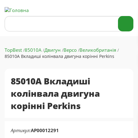
Перейти
до
основного
Search
вмісту
Search
TopBest
85010A
Двигун
Bepco
Великобританія
85010A Вкладиші колінвала двигуна корінні Perkins
85010A Вкладиші
колінвала двигуна
корінні Perkins
Артикул
AP00012291