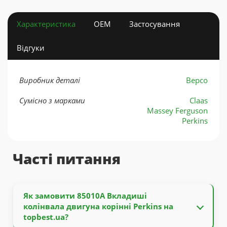
Характеристика
OEM
Застосування
Відгуки
Виробник деталі
Bepco
Сумісно з марками
Claas
Massey Ferguson
Perkins
Часті питання
Як замовити 85010A Вкладиші
колінвала двигуна корінні Perkins на
topbest.ua?