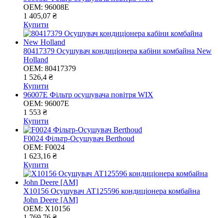
OEM:
96008E
1 405,07 ₴
Купити
80417379 Осушувач кондиціонера кабіни комбайна New
Holland
OEM:
80417379
1 526,4 ₴
Купити
96007E Фільтр осушувача повітря WIX
OEM:
96007E
1 553 ₴
Купити
F0024 Фільтр-Осушувач Berthoud
OEM:
F0024
1 623,16 ₴
Купити
X10156 Осушувач AT125596 кондиціонера комбайна
John Deere [AM]
OEM:
X10156
1 769,76 ₴