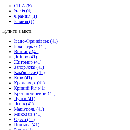
США
(6)
Італія
(4)
Франція
(1)
Іспанія
(1)
Купити в місті
Івано-Франківськ
(41)
Біла Церква
(41)
Вінниця
(41)
Дніпро
(41)
Житомир
(41)
Запоріжжя
(41)
Кам'янське
(41)
Київ
(41)
Кременчук
(41)
Кривий Ріг
(41)
Кропивницький
(41)
Луцьк
(41)
Львів
(41)
Маріуполь
(41)
Миколаїв
(41)
Одеса
(41)
Полтава
(41)
Рівне
(41)