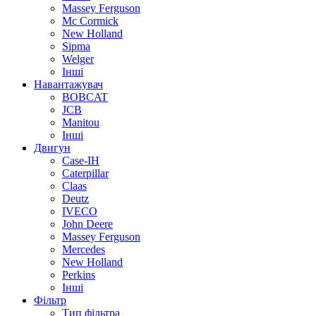
Massey Ferguson
Mc Cormick
New Holland
Sipma
Welger
Інші
Навантажувач
BOBCAT
JCB
Manitou
Інші
Двигун
Case-IH
Caterpillar
Claas
Deutz
IVECO
John Deere
Massey Ferguson
Mercedes
New Holland
Perkins
Інші
Фільтр
Тип фільтра