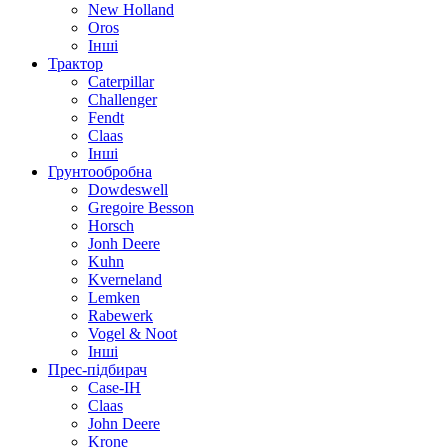
New Holland
Oros
Інші
Трактор
Caterpillar
Challenger
Fendt
Claas
Інші
Грунтообробна
Dowdeswell
Gregoire Besson
Horsch
Jonh Deere
Kuhn
Kverneland
Lemken
Rabewerk
Vogel & Noot
Інші
Прес-підбирач
Case-IH
Claas
John Deere
Krone