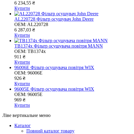
6 234,55 ₴
Купити
AL220728 Фільтр осушувач John Deere
OEM:
AL220728
6 287,03 ₴
Купити
TB1374x Фільтр осушувача повітря MANN
OEM:
TB1374x
911 ₴
Купити
96006E Фільтр осушувача повітря WIX
OEM:
96006E
926 ₴
Купити
96005E Фільтр осушувача повітря WIX
OEM:
96005E
969 ₴
Купити
Ліве вертикальне меню
Каталог
Повний каталог товару