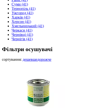
Суми
(41)
Тернопіль
(41)
Ужгород
(41)
Харків
(41)
Херсон
(41)
Хмельницький
(41)
Черкаси
(41)
Чернівці
(41)
Чернігів
(41)
Фільтри осушувачі
сортування:
дешевше
дорожче