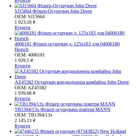
Купити
SJ15664 Фільтр-Осушувач John Deere
OEM:
SJ15664
1 923,18 ₴
Купити
4006181 Фільтр осушувач д. 125x183 для 04006180
Horsch
OEM:
4006181
1 929,5 ₴
Купити
AZ45582 Осушувач кондиціонера комбайна John Deere
OEM:
AZ45582
1 939,68 ₴
Купити
TB1394/13x Фільтр осушувача повітря MANN
OEM:
TB1394/13x
2 145,13 ₴
Купити