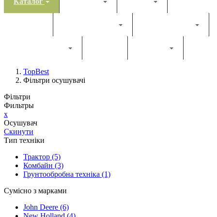
Каталог
Комбайн
Жатка
Трактор
Грунтообробна
Прес-підбирач
Навантажувач
Двигун
Фільтри
TopBest
Фільтри осушувачі
Фільтри
Фильтры
x
Осушувач
Скинути
Тип техніки
Трактор
(5)
Комбайн
(3)
Грунтообробна техніка
(1)
Сумісно з марками
John Deere
(6)
New Holland
(4)