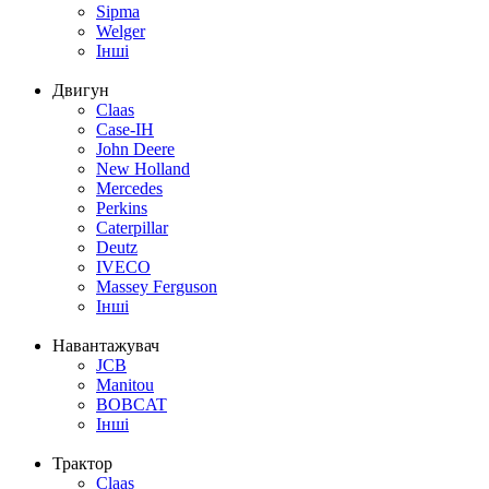
Sipma
Welger
Інші
Двигун
Claas
Case-IH
John Deere
New Holland
Mercedes
Perkins
Caterpillar
Deutz
IVECO
Massey Ferguson
Інші
Навантажувач
JCB
Manitou
BOBCAT
Інші
Трактор
Claas