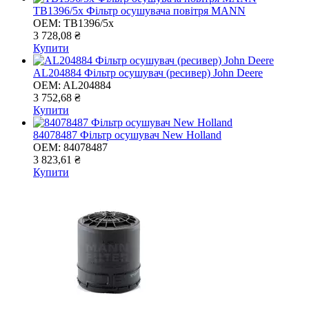
TB1396/5x Фільтр осушувача повітря MANN
OEM:
TB1396/5x
3 728,08 ₴
Купити
AL204884 Фільтр осушувач (ресивер) John Deere
OEM:
AL204884
3 752,68 ₴
Купити
84078487 Фільтр осушувач New Holland
OEM:
84078487
3 823,61 ₴
Купити