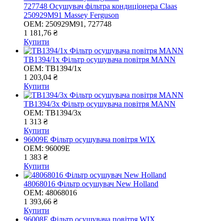
727748 Осушувач фільтра кондиціонера Claas
250929M91 Massey Ferguson
OEM:
250929M91, 727748
1 181,76 ₴
Купити
TB1394/1x Фільтр осушувача повітря MANN
OEM:
TB1394/1x
1 203,04 ₴
Купити
TB1394/3x Фільтр осушувача повітря MANN
OEM:
TB1394/3x
1 313 ₴
Купити
96009E Фільтр осушувача повітря WIX
OEM:
96009E
1 383 ₴
Купити
48068016 Фільтр осушувач New Holland
OEM:
48068016
1 393,66 ₴
Купити
96008E Фільтр осушувача повітря WIX