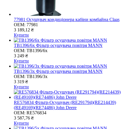
77981 Осушувач кондиціонера кабіни комбайна Claas
OEM:
77981
3 189,12 ₴
Купити
TB1396/6x Фільтр осушувача повітря MANN
OEM:
TB1396/6x
3 249 ₴
Купити
TB1396/3x Фільтр осушувача повітря MANN
OEM:
TB1396/3x
3 319 ₴
Купити
RE576834 Фільтр-Осушувач (RE291794)(RE214439)
(RE49169)(RE74486) John Deere
OEM:
RE576834
3 587,76 ₴
Купити