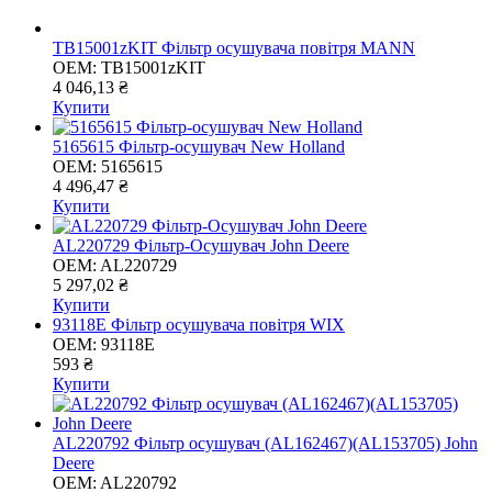
TB15001zKIT Фільтр осушувача повітря MANN
OEM:
TB15001zKIT
4 046,13 ₴
Купити
5165615 Фільтр-осушувач New Holland
OEM:
5165615
4 496,47 ₴
Купити
AL220729 Фільтр-Осушувач John Deere
OEM:
AL220729
5 297,02 ₴
Купити
93118E Фільтр осушувача повітря WIX
OEM:
93118E
593 ₴
Купити
AL220792 Фільтр осушувач (AL162467)(AL153705) John
Deere
OEM:
AL220792