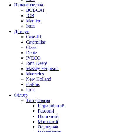
Навантажувач
BOBCAT
JCB
Manitou
Інші
Двигун
Case-IH
Caterpillar
Claas
Deutz
IVECO
John Deere
Massey Ferguson
Mercedes
New Holland
Perkins
Інші
Фільтр
Тип фільтра
Гідравлічний
Газовий
Паливний
Масляний
Осушувач