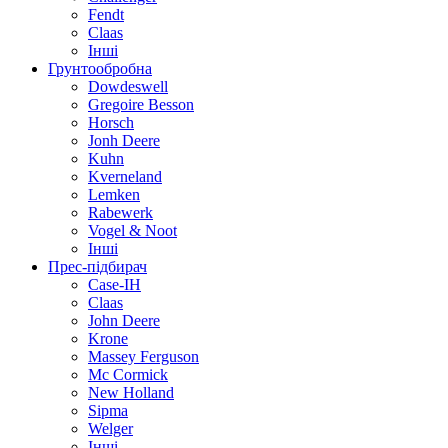
Fendt
Claas
Інші
Грунтообробна
Dowdeswell
Gregoire Besson
Horsch
Jonh Deere
Kuhn
Kverneland
Lemken
Rabewerk
Vogel & Noot
Інші
Прес-підбирач
Case-IH
Claas
John Deere
Krone
Massey Ferguson
Mc Cormick
New Holland
Sipma
Welger
Інші