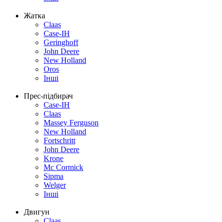
Жатка
Claas
Case-IH
Geringhoff
John Deere
New Holland
Oros
Інші
Прес-підбирач
Case-IH
Claas
Massey Ferguson
New Holland
Fortschritt
John Deere
Krone
Mc Cormick
Sipma
Welger
Інші
Двигун
Claas