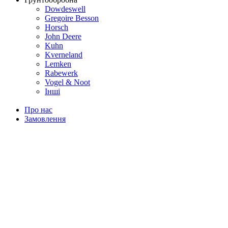
Dowdeswell
Gregoire Besson
Horsch
John Deere
Kuhn
Kverneland
Lemken
Rabewerk
Vogel & Noot
Інші
Про нас
Замовлення