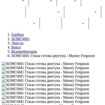
Каталог
Комбайн
Жатка
Трактор
Грунтообробна
Прес-підбирач
Навантажувач
Двигун
Фільтри
TopBest
3639874M1
Двигун
Bepco
Великобританія
3639874M1 Гільза готова двигуна - Massey Ferguson