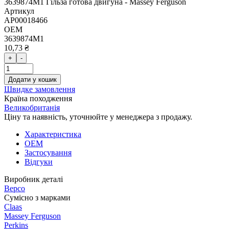
3639874M1 Гільза готова двигуна - Massey Ferguson
Артикул
AP00018466
OEM
3639874M1
10,73 ₴
+
-
Додати у кошик
Швидке замовлення
Країна походження
Великобританія
Ціну та наявність, уточнюйте у менеджера з продажу.
Характеристика
OEM
Застосування
Відгуки
Виробник деталі
Bepco
Сумісно з марками
Claas
Massey Ferguson
Perkins