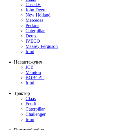
Case-IH
John Deere
New Holland
Mercedes
Perkins
Caterpillar
Deutz
IVECO
Massey Ferguson
Інші
Навантажувач
JCB
Manitou
BOBCAT
Інші
Трактор
Claas
Fendt
Caterpillar
Challenger
Інші
Грунтообробна