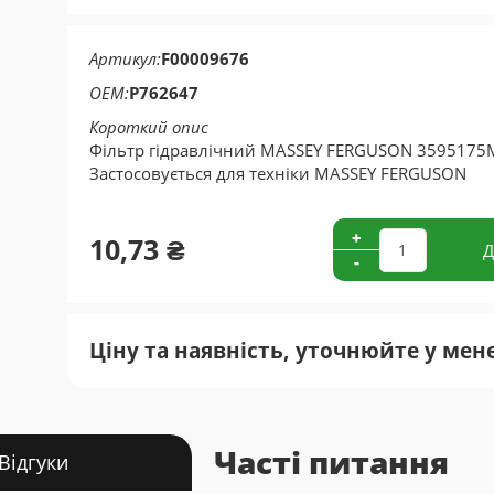
Артикул
F00009676
OEM
P762647
Короткий опис
Фільтр гідравлічний MASSEY FERGUSON 3595175M
Застосовується для техніки MASSEY FERGUSON
+
10,73 ₴
Д
-
Ціну та наявність, уточнюйте у мен
Часті питання
Відгуки