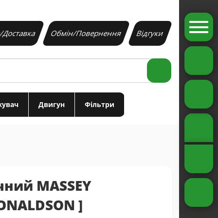
/Доставка
Обмін/Повернення
Відгуки
Search
жувач
Двигун
Фільтри
ічний MASSEY
DONALDSON ]