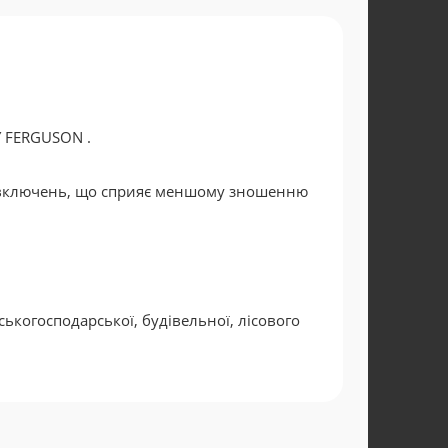
рської техніки, тому все залежить від
ш надійні і можуть вийти з ладу в короткий
і запчастини Donaldson, Ви зможете бути
не один сезон.
Y FERGUSON .
х включень, що сприяє меншому зношенню
ськогосподарської, будівельної, лісового