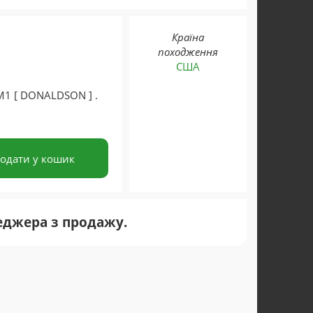
Країна
походження
США
1 [ DONALDSON ] .
одати у кошик
еджера з продажу.