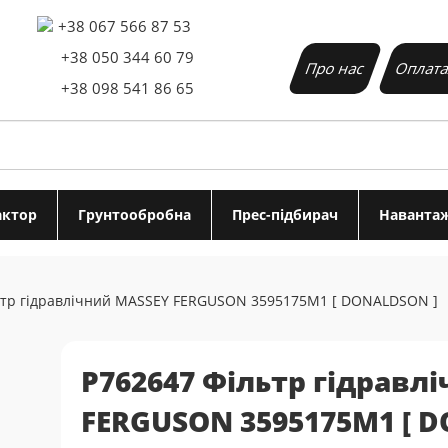
+38 067 566 87 53
Основна
+38 050 344 60 79
Про нас
Оплата
навігація
+38 098 541 86 65
актор
Грунтообробна
Прес-підбирач
Наванта
ьтр гідравлічний MASSEY FERGUSON 3595175M1 [ DONALDSON ]
P762647 Фільтр гідравл
FERGUSON 3595175M1 [ 