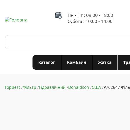
Перейти
до
основного
Пн - Пт : 09:00 - 18:00
вмісту
Субота : 10:00 - 14:00
Search
Каталог
Комбайн
Жатка
Тр
TopBest
Фільтр
Гідравлічний
Donaldson
США
P762647 Філ