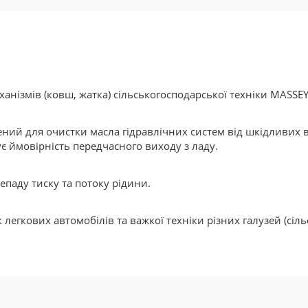
запчастини для сільськогоспода
вашого бюджету. БУ деталі мен
термін, а якщо встановити нов
впевнені, що прослужать вони 
анізмів (ковш, жатка) сільськогосподарської техніки MASSE
ний для очистки масла гідравлічних систем від шкідливи
ує ймовірність передчасного виходу з ладу.
епаду тиску та потоку рідини.
 легкових автомобілів та важкої техніки різних галузей (сіль