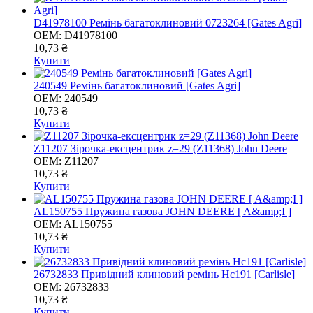
D41978100 Ремінь багатоклиновий 0723264 [Gates Agri]
OEM:
D41978100
10,73 ₴
Купити
240549 Ремінь багатоклиновий [Gates Agri]
OEM:
240549
10,73 ₴
Купити
Z11207 Зірочка-ексцентрик z=29 (Z11368) John Deere
OEM:
Z11207
10,73 ₴
Купити
AL150755 Пружина газова JOHN DEERE [ A&amp;I ]
OEM:
AL150755
10,73 ₴
Купити
26732833 Привідний клиновий ремінь Hс191 [Carlisle]
OEM:
26732833
10,73 ₴
Купити