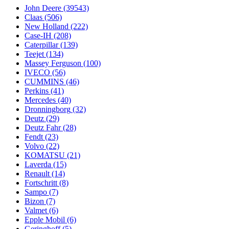
John Deere
(39543)
Claas
(506)
New Holland
(222)
Case-IH
(208)
Caterpillar
(139)
Teejet
(134)
Massey Ferguson
(100)
IVECO
(56)
CUMMINS
(46)
Perkins
(41)
Mercedes
(40)
Dronningborg
(32)
Deutz
(29)
Deutz Fahr
(28)
Fendt
(23)
Volvo
(22)
KOMATSU
(21)
Laverda
(15)
Renault
(14)
Fortschritt
(8)
Sampo
(7)
Bizon
(7)
Valmet
(6)
Epple Mobil
(6)
Geringhoff
(5)