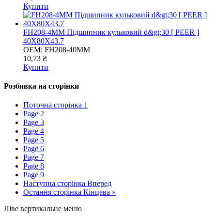
Купити
FH208-4MM Підшипник кульковий d&gt;30 [ PEER ]
40X80X43.7
OEM:
FH208-40MM
10,73 ₴
Купити
Розбивка на сторінки
Поточна сторінка
1
Page
2
Page
3
Page
4
Page
5
Page
6
Page
7
Page
8
Page
9
Наступна сторінка
Вперед
Остання сторінка
Кінцева »
Ліве вертикальне меню