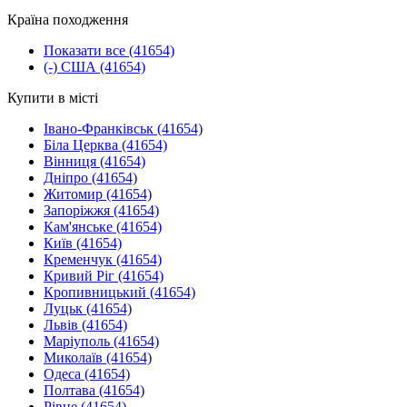
Країна походження
Показати все
(41654)
(-)
США
(41654)
Купити в місті
Івано-Франківськ
(41654)
Біла Церква
(41654)
Вінниця
(41654)
Дніпро
(41654)
Житомир
(41654)
Запоріжжя
(41654)
Кам'янське
(41654)
Київ
(41654)
Кременчук
(41654)
Кривий Ріг
(41654)
Кропивницький
(41654)
Луцьк
(41654)
Львів
(41654)
Маріуполь
(41654)
Миколаїв
(41654)
Одеса
(41654)
Полтава
(41654)
Рівне
(41654)