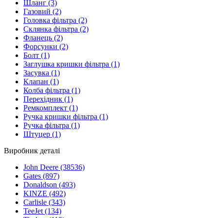
Шланг
(3)
Газовий
(2)
Головка фільтра
(2)
Склянка фільтра
(2)
Фланець
(2)
Форсунки
(2)
Болт
(1)
Заглушка кришки фільтра
(1)
Засувка
(1)
Клапан
(1)
Колба фільтра
(1)
Перехідник
(1)
Ремкомплект
(1)
Ручка кришки фільтра
(1)
Ручка фільтра
(1)
Штуцер
(1)
Виробник деталі
John Deere
(38536)
Gates
(897)
Donaldson
(493)
KINZE
(492)
Carlisle
(343)
TeeJet
(134)