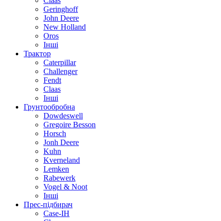
Claas
Geringhoff
John Deere
New Holland
Oros
Інші
Трактор
Caterpillar
Challenger
Fendt
Claas
Інші
Грунтообробна
Dowdeswell
Gregoire Besson
Horsch
Jonh Deere
Kuhn
Kverneland
Lemken
Rabewerk
Vogel & Noot
Інші
Прес-підбирач
Case-IH