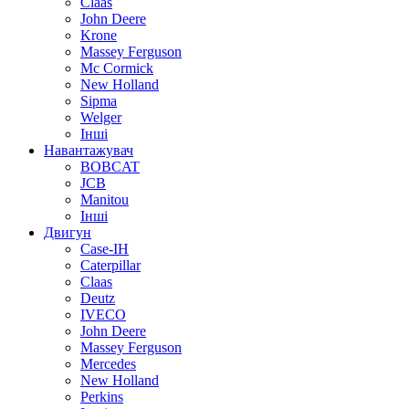
Claas
John Deere
Krone
Massey Ferguson
Mc Cormick
New Holland
Sipma
Welger
Інші
Навантажувач
BOBCAT
JCB
Manitou
Інші
Двигун
Case-IH
Caterpillar
Claas
Deutz
IVECO
John Deere
Massey Ferguson
Mercedes
New Holland
Perkins