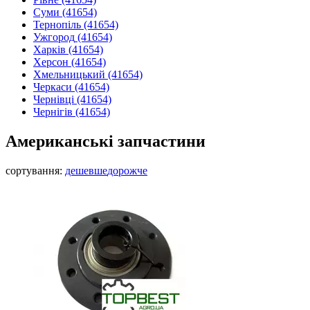
Суми
(41654)
Тернопіль
(41654)
Ужгород
(41654)
Харків
(41654)
Херсон
(41654)
Хмельницький
(41654)
Черкаси
(41654)
Чернівці
(41654)
Чернігів
(41654)
Американські запчастини
сортування:
дешевше
дорожче