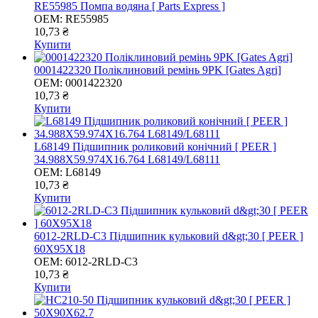
RE55985 Помпа водяна [ Parts Express ]
OEM:
RE55985
10,73 ₴
Купити
0001422320 Поліклиновий ремінь 9PK [Gates Agri]
OEM:
0001422320
10,73 ₴
Купити
L68149 Підшипник роликовий конічний [ PEER ]
34.988X59.974X16.764 L68149/L68111
OEM:
L68149
10,73 ₴
Купити
6012-2RLD-C3 Підшипник кульковий d&gt;30 [ PEER ]
60X95X18
OEM:
6012-2RLD-C3
10,73 ₴
Купити