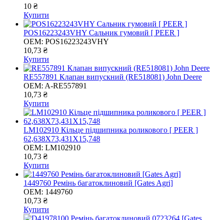
10 ₴
Купити
POS16223243VHY Сальник гумовий [ PEER ]
OEM:
POS16223243VHY
10,73 ₴
Купити
RE557891 Клапан випускний (RE518081) John Deere
OEM:
A-RE557891
10,73 ₴
Купити
LM102910 Кільце підшипника роликового [ PEER ]
62,638X73,431X15,748
OEM:
LM102910
10,73 ₴
Купити
1449760 Ремінь багатоклиновий [Gates Agri]
OEM:
1449760
10,73 ₴
Купити