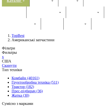
Каталог
Комбайн
Жатка
Трактор
Грунтообробна
Прес-підбирач
Навантажувач
Двигун
Фільтри
TopBest
Американські запчастини
Фільтри
Фильтры
x
США
Скинути
Тип техніки
Комбайн
(40161)
Грунтообробна техніка
(511)
Трактор
(182)
Прес-підбирач
(36)
Жатка
(30)
Сумісно з марками