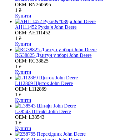
OEM:
BN260695
1 ₴
Купити
AH111452 Руків'я John Deere
OEM:
AH111452
1 ₴
Купити
RG38825 Двигун у зборі John Deere
OEM:
RG38825
1 ₴
Купити
L112869 Щиток John Deere
OEM:
L112869
1 ₴
Купити
L38543 Штифт John Deere
OEM:
L38543
1 ₴
Купити
Z58755 Перехідник John Deere