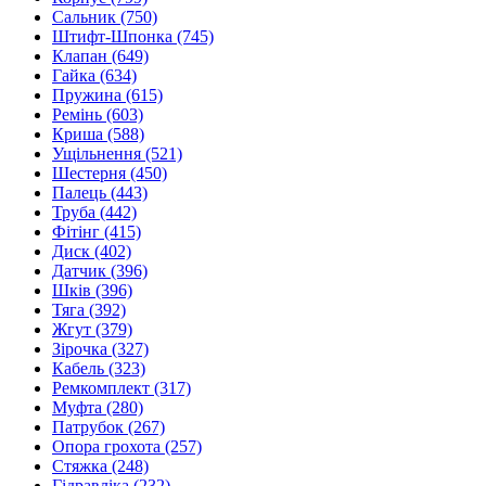
Сальник
(750)
Штифт-Шпонка
(745)
Клапан
(649)
Гайка
(634)
Пружина
(615)
Ремінь
(603)
Криша
(588)
Ущільнення
(521)
Шестерня
(450)
Палець
(443)
Труба
(442)
Фітінг
(415)
Диск
(402)
Датчик
(396)
Шків
(396)
Тяга
(392)
Жгут
(379)
Зірочка
(327)
Кабель
(323)
Ремкомплект
(317)
Муфта
(280)
Патрубок
(267)
Опора грохота
(257)
Стяжка
(248)
Гідравліка
(232)