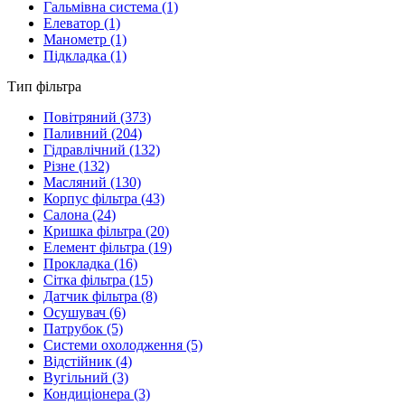
Гальмівна система
(1)
Елеватор
(1)
Манометр
(1)
Підкладка
(1)
Тип фільтра
Повітряний
(373)
Паливний
(204)
Гідравлічний
(132)
Різне
(132)
Масляний
(130)
Корпус фільтра
(43)
Салона
(24)
Кришка фільтра
(20)
Елемент фільтра
(19)
Прокладка
(16)
Сітка фільтра
(15)
Датчик фільтра
(8)
Осушувач
(6)
Патрубок
(5)
Системи охолодження
(5)
Відстійник
(4)
Вугільний
(3)
Кондиціонера
(3)