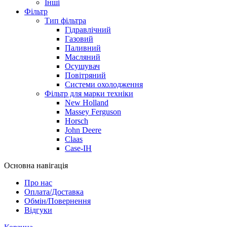
Інші
Фільтр
Тип фільтра
Гідравлічний
Газовий
Паливний
Масляний
Осушувач
Повітряний
Системи охолодження
Фільтр для марки техніки
New Holland
Massey Ferguson
Horsch
John Deere
Claas
Case-IH
Основна навігація
Про нас
Оплата/Доставка
Обмін/Повернення
Відгуки