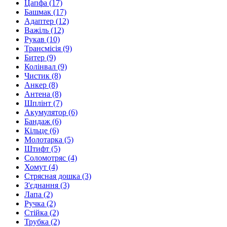
Цапфа
(17)
Башмак
(17)
Адаптер
(12)
Важіль
(12)
Рукав
(10)
Трансмісія
(9)
Битер
(9)
Колінвал
(9)
Чистик
(8)
Анкер
(8)
Антена
(8)
Шплiнт
(7)
Акумулятор
(6)
Бандаж
(6)
Кільце
(6)
Молотарка
(5)
Штифт
(5)
Соломотряс
(4)
Хомут
(4)
Стрясная дошка
(3)
З'єднання
(3)
Лапа
(2)
Ручка
(2)
Стійка
(2)
Трубка
(2)