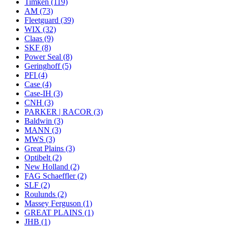
Timken
(119)
AM
(73)
Fleetguard
(39)
WIX
(32)
Claas
(9)
SKF
(8)
Power Seal
(8)
Geringhoff
(5)
PFI
(4)
Case
(4)
Case-IH
(3)
CNH
(3)
PARKER | RACOR
(3)
Baldwin
(3)
MANN
(3)
MWS
(3)
Great Plaіns
(3)
Optibelt
(2)
New Holland
(2)
FAG Schaeffler
(2)
SLF
(2)
Roulunds
(2)
Massey Ferguson
(1)
GREAT PLAINS
(1)
JHB
(1)