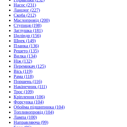
Насос
(231)
Ланцюг
(227)
Скоба
(212)
Маслопровід
(200)
Ступиця
(198)
Заглушка
(181)
Циліндр
(156)
Шнек
(149)
Планка
(136)
Решето
(135)
Вилка
(134)
Ніж
(132)
Перемикач
(125)
Вісь
(119)
Рама
(118)
Поршень
(116)
Накінечник
(111)
Трос
(109)
Кріплення
(106)
Форсунка
(104)
Обойма підшипника
(104)
Топливопровід
(104)
Лампа
(100)
Направляюча
(99)