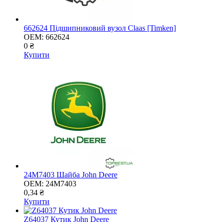
662624 Підшипниковий вузол Claas [Timken]
OEM:
662624
0 ₴
Купити
24M7403 Шайба John Deere
OEM:
24M7403
0,34 ₴
Купити
Z64037 Кутик John Deere