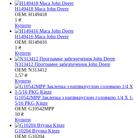
H149418 Маса John Deere
OEM:
H149418
1 ₴
Купити
H149416 Маса John Deere
OEM:
H149416
1 ₴
Купити
N313412 Програмне забезпечення John Deere
OEM:
N313412
1,57 ₴
Купити
G10542MPP Заклепка з напiвкруглою головкою 1/4 X 1-
5/16 PKG Kinze
OEM:
G10542MPP
10 ₴
Купити
G10204 Втулка Kinze
OEM:
G10204