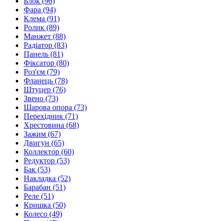
Блок
(96)
Фара
(94)
Клема
(91)
Ролик
(89)
Манжет
(88)
Радіатор
(83)
Панель
(81)
Фіксатор
(80)
Роз'єм
(79)
Фланець
(78)
Штуцер
(76)
Звено
(73)
Шарова опора
(73)
Перехідник
(71)
Хрестовина
(68)
Зажим
(67)
Двигун
(65)
Коллектор
(60)
Редуктор
(53)
Бак
(53)
Накладка
(52)
Барабан
(51)
Реле
(51)
Кришка
(50)
Колесо
(49)