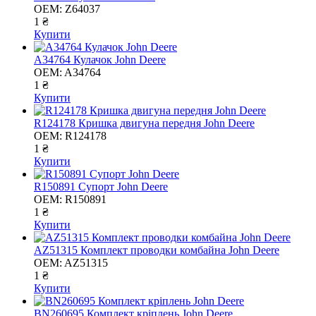
OEM:
Z64037
1 ₴
Купити
A34764 Кулачок John Deere
OEM:
A34764
1 ₴
Купити
R124178 Кришка двигуна передня John Deere
OEM:
R124178
1 ₴
Купити
R150891 Супорт John Deere
OEM:
R150891
1 ₴
Купити
AZ51315 Комплект проводки комбайна John Deere
OEM:
AZ51315
1 ₴
Купити
BN260695 Комплект кріплень John Deere