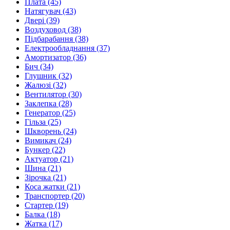
Плата
(45)
Натягувач
(43)
Двері
(39)
Воздуховод
(38)
Підбарабання
(38)
Електрообладнання
(37)
Амортизатор
(36)
Бич
(34)
Глушник
(32)
Жалюзі
(32)
Вентилятор
(30)
Заклепка
(28)
Генератор
(25)
Гільза
(25)
Шкворень
(24)
Вимикач
(24)
Бункер
(22)
Актуатор
(21)
Шина
(21)
Зiрочка
(21)
Коса жатки
(21)
Транспортер
(20)
Стартер
(19)
Балка
(18)
Жатка
(17)