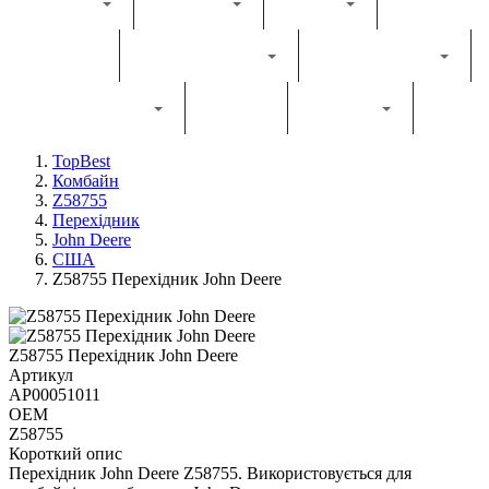
Каталог
Комбайн
Жатка
Трактор
Грунтообробна
Прес-підбирач
Навантажувач
Двигун
Фільтри
TopBest
Комбайн
Z58755
Перехідник
John Deere
США
Z58755 Перехідник John Deere
Z58755 Перехідник John Deere
Артикул
AP00051011
OEM
Z58755
Короткий опис
Перехідник John Deere Z58755. Використовується для