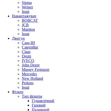
Sipma
Welger
Інші
Навантажувач
BOBCAT
JCB
Manitou
Інші
Двигун
Case-IH
Caterpillar
Claas
Deutz
IVECO
John Deere
Massey Ferguson
Mercedes
New Holland
Perkins
Інші
Фільтр
Тип фільтра
Гідравлічний
Газовий
Паливний