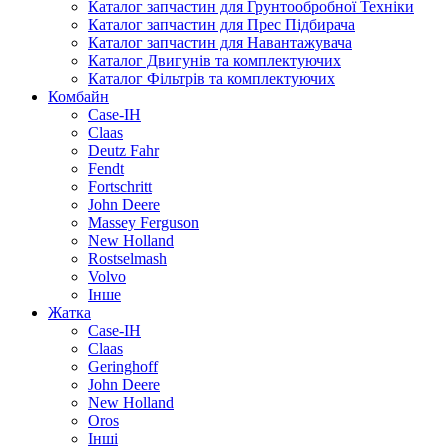
Каталог запчастин для Грунтообробної Техніки
сезон.
Каталог запчастин для Прес Підбирача
Каталог запчастин для Навантажувача
Каталог Двигунів та комплектуючих
Каталог Фільтрів та комплектуючих
Комбайн
Case-IH
Claas
Deutz Fahr
Fendt
Fortschritt
John Deere
Massey Ferguson
New Holland
Rostselmash
Volvo
Інше
Жатка
Case-IH
Claas
Geringhoff
John Deere
New Holland
Oros
Інші