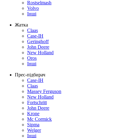
Rostselmash
Volvo
Інші
Жатка
Claas
Case-IH
Geringhoff
John Deere
New Holland
Oros
Інші
Прес-підбирач
Case-IH
Claas
Massey Ferguson
New Holland
Fortschritt
John Deere
Krone
Mc Cormick
Sipma
Welger
Інші