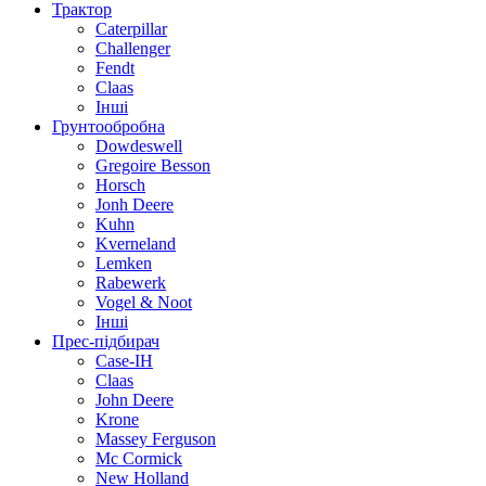
Трактор
Caterpillar
Challenger
Fendt
Claas
Інші
Грунтообробна
Dowdeswell
Gregoire Besson
Horsch
Jonh Deere
Kuhn
Kverneland
Lemken
Rabewerk
Vogel & Noot
Інші
Прес-підбирач
Case-IH
Claas
John Deere
Krone
Massey Ferguson
Mc Cormick
New Holland