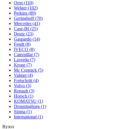
Oros
(110)
Welger
(102)
Perkins
(89)
Geringhoff
(70)
Mercedes
(41)
Case-IH
(25)
Deutz
(23)
Gaspardo
(14)
Fendt
(8)
IVECO
(8)
Caterpillar
(7)
Laverda
(7)
Krone
(7)
Mc Cormick
(5)
Valmet
(4)
Fortschritt
(4)
Volvo
(3)
Renault
(3)
Horsch
(1)
KOMATSU
(1)
Dronningborg
(1)
Sipma
(1)
International
(1)
Вузол