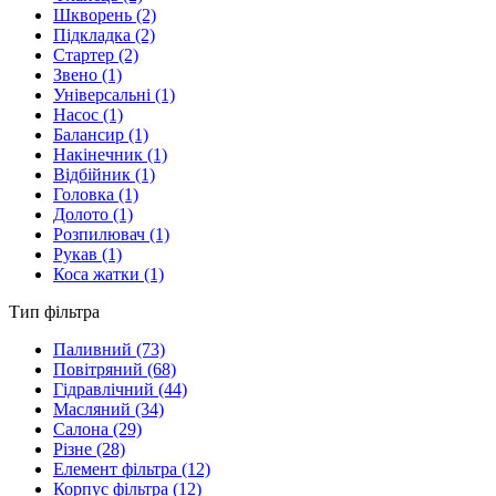
Шкворень
(2)
Підкладка
(2)
Стартер
(2)
Звено
(1)
Універсальні
(1)
Насос
(1)
Балансир
(1)
Накінечник
(1)
Відбійник
(1)
Головка
(1)
Долото
(1)
Розпилювач
(1)
Рукав
(1)
Коса жатки
(1)
Тип фільтра
Паливний
(73)
Повітряний
(68)
Гідравлічний
(44)
Масляний
(34)
Салона
(29)
Різне
(28)
Елемент фільтра
(12)
Корпус фільтра
(12)