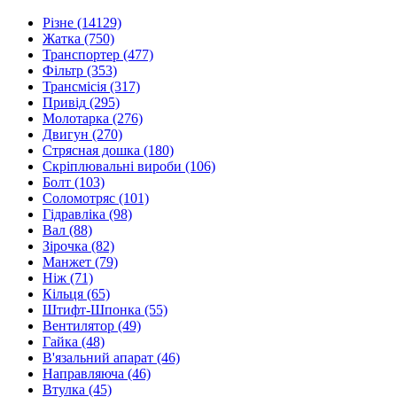
Різне
(14129)
Жатка
(750)
Транспортер
(477)
Фільтр
(353)
Трансмісія
(317)
Привід
(295)
Молотарка
(276)
Двигун
(270)
Стрясная дошка
(180)
Скріплювальні вироби
(106)
Болт
(103)
Соломотряс
(101)
Гідравліка
(98)
Вал
(88)
Зірочка
(82)
Манжет
(79)
Ніж
(71)
Кільця
(65)
Штифт-Шпонка
(55)
Вентилятор
(49)
Гайка
(48)
В'язальний апарат
(46)
Направляюча
(46)
Втулка
(45)