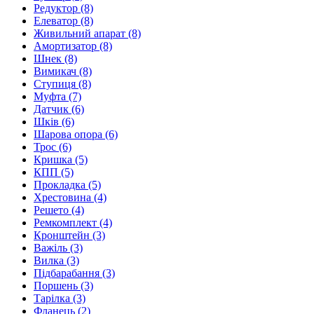
Редуктор
(8)
Елеватор
(8)
Живильний апарат
(8)
Амортизатор
(8)
Шнек
(8)
Вимикач
(8)
Ступиця
(8)
Муфта
(7)
Датчик
(6)
Шків
(6)
Шарова опора
(6)
Трос
(6)
Кришка
(5)
КПП
(5)
Прокладка
(5)
Хрестовина
(4)
Решето
(4)
Ремкомплект
(4)
Кронштейн
(3)
Важіль
(3)
Вилка
(3)
Підбарабання
(3)
Поршень
(3)
Тарілка
(3)
Фланець
(2)