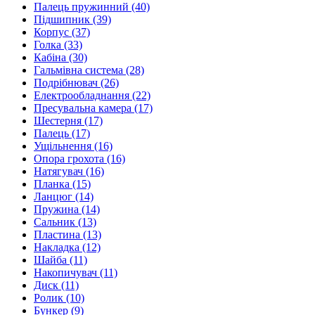
Палець пружинний
(40)
Підшипник
(39)
Корпус
(37)
Голка
(33)
Кабіна
(30)
Гальмівна система
(28)
Подрібнювач
(26)
Електрообладнання
(22)
Пресувальна камера
(17)
Шестерня
(17)
Палець
(17)
Ущільнення
(16)
Опора грохота
(16)
Натягувач
(16)
Планка
(15)
Ланцюг
(14)
Пружина
(14)
Сальник
(13)
Пластина
(13)
Накладка
(12)
Шайба
(11)
Накопичувач
(11)
Диск
(11)
Ролик
(10)
Бункер
(9)