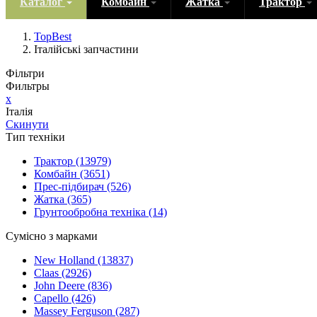
Каталог
Комбайн
Жатка
Трактор
TopBest
Італійські запчастини
Фільтри
Фильтры
x
Італія
Скинути
Тип техніки
Трактор
(13979)
Комбайн
(3651)
Прес-підбирач
(526)
Жатка
(365)
Грунтообробна техніка
(14)
Сумісно з марками
New Holland
(13837)
Claas
(2926)
John Deere
(836)
Capello
(426)
Massey Ferguson
(287)