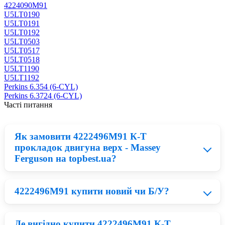
4224090M91
U5LT0190
U5LT0191
U5LT0192
U5LT0503
U5LT0517
U5LT0518
U5LT1190
U5LT1192
Perkins 6.354 (6-CYL)
Perkins 6.3724 (6-CYL)
Часті питання
Як замовити 4222496M91 К-Т
прокладок двигуна верх - Massey
Ferguson на topbest.ua?
4222496M91 купити новий чи Б/У?
Придбати 4222496M91 можна у нашому каталозі:
запчастини на . По завершенню замовлення Вам
зателефонує наш менеджер та допоможе
Де вигідно купити 4222496M91 К-Т
придбати 4222496M91 К-Т прокладок двигуна верх -