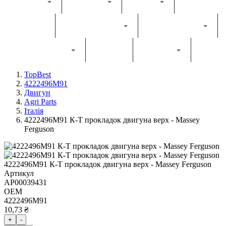
Каталог
Комбайн
Жатка
Трактор
Грунтообробна
Прес-підбирач
Навантажувач
Двигун
Фільтри
TopBest
4222496M91
Двигун
Agri Parts
Італія
4222496M91 К-Т прокладок двигуна верх - Massey
Ferguson
4222496M91 К-Т прокладок двигуна верх - Massey Ferguson
Артикул
AP00039431
OEM
4222496M91
10,73 ₴
+
-