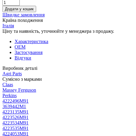
Додати у кошик
Швидке замовлення
Країна походження
Італія
Ціну та наявність, уточнюйте у менеджера з продажу.
Характеристика
OEM
Застосування
Відгуки
Виробник деталі
Agri Parts
Сумісно з марками
Claas
Massey Ferguson
Perkins
4222496M91
3639442M1
4223135M91
4223526M91
4223534M91
4223535M91
4224053M91