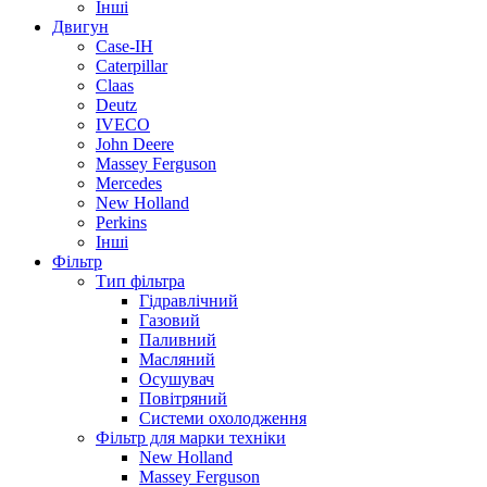
Інші
Двигун
Case-IH
Caterpillar
Claas
Deutz
IVECO
John Deere
Massey Ferguson
Mercedes
New Holland
Perkins
Інші
Фільтр
Тип фільтра
Гідравлічний
Газовий
Паливний
Масляний
Осушувач
Повітряний
Системи охолодження
Фільтр для марки техніки
New Holland
Massey Ferguson