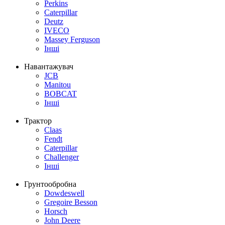
Perkins
Caterpillar
Deutz
IVECO
Massey Ferguson
Інші
Навантажувач
JCB
Manitou
BOBCAT
Інші
Трактор
Claas
Fendt
Caterpillar
Challenger
Інші
Грунтообробна
Dowdeswell
Gregoire Besson
Horsch
John Deere