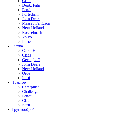
Claas
Deutz Fahr
Fendt
Fortschritt
John Deere
Massey Ferguson
New Holland
Rostselmash
Volvo
Інше
Жатка
Case-IH
Claas
Geringhoff
John Deere
New Holland
Oros
Інші
Трактор
Caterpillar
Challenger
Fendt
Claas
Інші
Грунтообробна