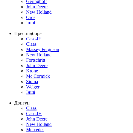
Geringhoff
John Deere
New Holland
Oros
Інші
Прес-підбирач
Case-IH
Claas
Massey Ferguson
New Holland
Fortschritt
John Deere
Krone
Mc Cormick
Sipma
Welger
Інші
Двигун
Claas
Case-IH
John Deere
New Holland
Mercedes