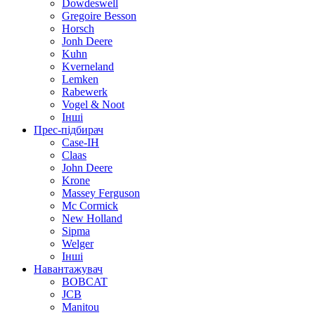
Dowdeswell
Gregoire Besson
Horsch
Jonh Deere
Kuhn
Kverneland
Lemken
Rabewerk
Vogel & Noot
Інші
Прес-підбирач
Case-IH
Claas
John Deere
Krone
Massey Ferguson
Mc Cormick
New Holland
Sipma
Welger
Інші
Навантажувач
BOBCAT
JCB
Manitou