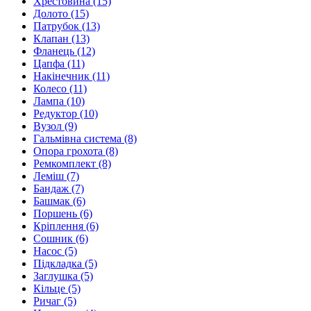
Хрестовина
(15)
Долото
(15)
Патрубок
(13)
Клапан
(13)
Фланець
(12)
Цапфа
(11)
Накінечник
(11)
Колесо
(11)
Лампа
(10)
Редуктор
(10)
Вузол
(9)
Гальмівна система
(8)
Опора грохота
(8)
Ремкомплект
(8)
Леміш
(7)
Бандаж
(7)
Башмак
(6)
Поршень
(6)
Кріплення
(6)
Сошник
(6)
Насос
(5)
Підкладка
(5)
Заглушка
(5)
Кільце
(5)
Ричаг
(5)