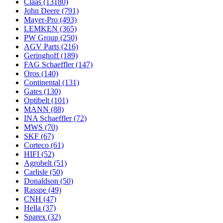
Claas
(13180)
John Deere
(791)
Mayer-Pro
(493)
LEMKEN
(365)
PW Group
(250)
AGV Parts
(216)
Geringhoff
(189)
FAG Schaeffler
(147)
Oros
(140)
Continental
(131)
Gates
(130)
Optibelt
(101)
MANN
(88)
INA Schaeffler
(72)
MWS
(70)
SKF
(67)
Corteco
(61)
HIFI
(52)
Agrobelt
(51)
Carlisle
(50)
Donaldson
(50)
Rasspe
(49)
CNH
(47)
Hella
(37)
Sparex
(32)