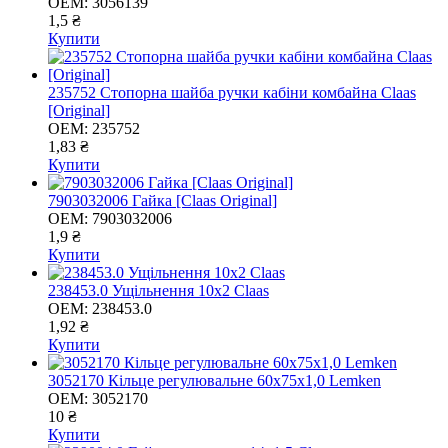
OEM:
3056139
1,5 ₴
Купити
235752 Стопорна шайба ручки кабіни комбайна Claas
[Original]
OEM:
235752
1,83 ₴
Купити
7903032006 Гайка [Claas Original]
OEM:
7903032006
1,9 ₴
Купити
238453.0 Ущільнення 10х2 Claas
OEM:
238453.0
1,92 ₴
Купити
3052170 Кільце регулювальне 60x75x1,0 Lemken
OEM:
3052170
10 ₴
Купити