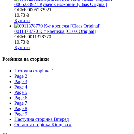
0005233921 Кулачок ножовий [Claas Original]
OEM:
0005233921
10,73 ₴
Купити
0011378770 К-т крепежа [Claas Original]
OEM:
0011378770
10,73 ₴
Купити
Розбивка на сторінки
Поточна сторінка
1
Page
2
Page
3
Page
4
Page
5
Page
6
Page
7
Page
8
Page
9
Наступна сторінка
Вперед
Остання сторінка
Кінцева »