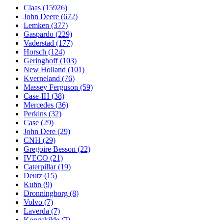
Claas
(15926)
John Deere
(672)
Lemken
(377)
Gaspardo
(229)
Vaderstad
(177)
Horsch
(124)
Geringhoff
(103)
New Holland
(101)
Kverneland
(76)
Massey Ferguson
(59)
Case-IH
(38)
Mercedes
(36)
Perkins
(32)
Case
(29)
John Dere
(29)
CNH
(29)
Gregoire Besson
(22)
IVECO
(21)
Caterpillar
(19)
Deutz
(15)
Kuhn
(9)
Dronningborg
(8)
Volvo
(7)
Laverda
(7)
Kongskilde
(7)