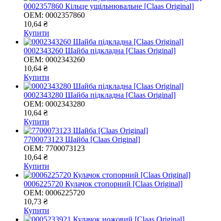
0002357860 Кільце ущільнювальне [Claas Original]
OEM:
0002357860
10,64 ₴
Купити
0002343260 Шайба підкладна [Claas Original]
OEM:
0002343260
10,64 ₴
Купити
0002343280 Шайба підкладна [Claas Original]
OEM:
0002343280
10,64 ₴
Купити
7700073123 Шайба [Claas Original]
OEM:
7700073123
10,64 ₴
Купити
0006225720 Кулачок стопорний [Claas Original]
OEM:
0006225720
10,73 ₴
Купити