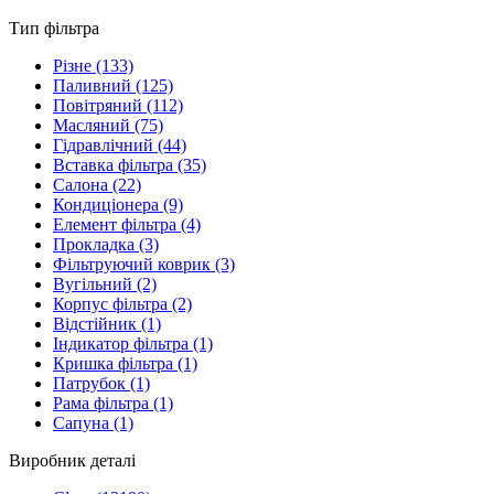
Тип фільтра
Різне
(133)
Паливний
(125)
Повітряний
(112)
Масляний
(75)
Гідравлічний
(44)
Вставка фільтра
(35)
Салона
(22)
Кондиціонера
(9)
Елемент фільтра
(4)
Прокладка
(3)
Фільтруючий коврик
(3)
Вугільний
(2)
Корпус фільтра
(2)
Відстійник
(1)
Індикатор фільтра
(1)
Кришка фільтра
(1)
Патрубок
(1)
Рама фільтра
(1)
Сапуна
(1)
Виробник деталі