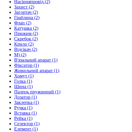
Насінняпровід
(2)
Захист
(2)
Загортач
(2)
Граблина
(2)
Флап
(2)
Катушка
(2)
Прижим
(2)
Скребок
(2)
Крило
(2)
Відсікач
(2)
M)
(2)
В'язальний апарат
(1)
Фіксатор
(1)
Живильний апарат
(1)
Хомут
(1)
Голка
(1)
Шина
(1)
Палець пружинний
(1)
Дозатор
(1)
Заклепка
(1)
Ручка
(1)
Вставка
(1)
Рейка
(1)
Селектор
(1)
Елемент
(1)