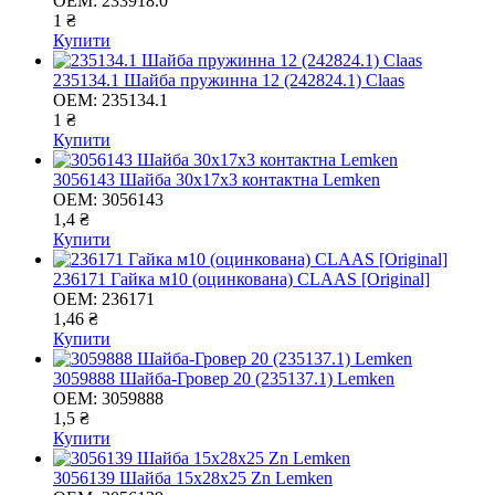
OEM:
233918.0
1 ₴
Купити
235134.1 Шайба пружинна 12 (242824.1) Claas
OEM:
235134.1
1 ₴
Купити
3056143 Шайба 30х17х3 контактна Lemken
OEM:
3056143
1,4 ₴
Купити
236171 Гайка м10 (оцинкована) CLAAS [Original]
OEM:
236171
1,46 ₴
Купити
3059888 Шайба-Гровер 20 (235137.1) Lemken
OEM:
3059888
1,5 ₴
Купити
3056139 Шайба 15х28х25 Zn Lemken