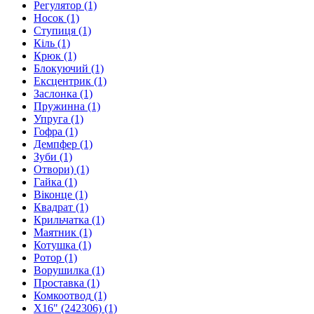
Регулятор
(1)
Носок
(1)
Cтупиця
(1)
Кіль
(1)
Крюк
(1)
Блокуючий
(1)
Ексцентрик
(1)
Заслонка
(1)
Пружинна
(1)
Упруга
(1)
Гофра
(1)
Демпфер
(1)
Зуби
(1)
Отвори)
(1)
Гайка
(1)
Віконце
(1)
Квадрат
(1)
Крильчатка
(1)
Маятник
(1)
Котушка
(1)
Ротор
(1)
Ворушилка
(1)
Проставка
(1)
Комкоотвод
(1)
X16" (242306)
(1)