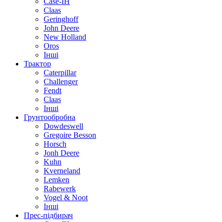
Case-IH
Claas
Geringhoff
John Deere
New Holland
Oros
Інші
Трактор
Caterpillar
Challenger
Fendt
Claas
Інші
Грунтообробна
Dowdeswell
Gregoire Besson
Horsch
Jonh Deere
Kuhn
Kverneland
Lemken
Rabewerk
Vogel & Noot
Інші
Прес-підбирач