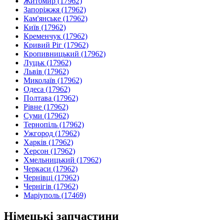
Житомир
(17962)
Запоріжжя
(17962)
Кам'янське
(17962)
Київ
(17962)
Кременчук
(17962)
Кривий Ріг
(17962)
Кропивницький
(17962)
Луцьк
(17962)
Львів
(17962)
Миколаїв
(17962)
Одеса
(17962)
Полтава
(17962)
Рівне
(17962)
Суми
(17962)
Тернопіль
(17962)
Ужгород
(17962)
Харків
(17962)
Херсон
(17962)
Хмельницький
(17962)
Черкаси
(17962)
Чернівці
(17962)
Чернігів
(17962)
Маріуполь
(17469)
Німецькі запчастини