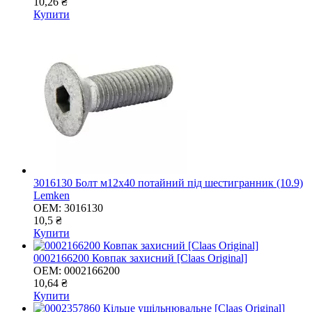
10,26 ₴
Купити
3016130 Болт м12x40 потайний під шестигранник (10.9)
Lemken
OEM:
3016130
10,5 ₴
Купити
0002166200 Ковпак захисний [Claas Original]
OEM:
0002166200
10,64 ₴
Купити