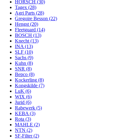
HORSCH
(30)
Tagex
(28)
Agri Parts
(28)
Gregoire Besson
(22)
Hengst
(20)
Fleetguard
(14)
BOSCH
(13)
Knecht
(13)
INA
(13)
SLF
(10)
Sachs
(9)
Kuhn
(8)
SNR
(8)
Bepco
(8)
Kockerling
(8)
Kongskilde
(7)
LuK
(6)
WIX
(6)
Jurid
(6)
Rabewerk
(5)
KEBA
(3)
Rota
(3)
MAHLE
(2)
NTN
(2)
SF-Filter
(2)