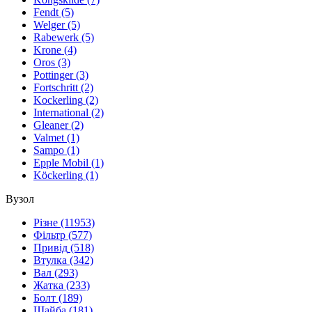
Fendt
(5)
Welger
(5)
Rabewerk
(5)
Krone
(4)
Oros
(3)
Pottinger
(3)
Fortschritt
(2)
Kockerlіng
(2)
International
(2)
Gleaner
(2)
Valmet
(1)
Sampo
(1)
Epple Mobil
(1)
Köckerling
(1)
Вузол
Різне
(11953)
Фільтр
(577)
Привід
(518)
Втулка
(342)
Вал
(293)
Жатка
(233)
Болт
(189)
Шайба
(181)