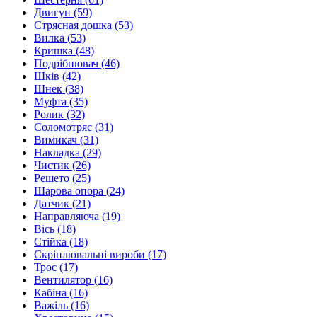
Двигун
(59)
Стрясная дошка
(53)
Вилка
(53)
Кришка
(48)
Подрібнювач
(46)
Шків
(42)
Шнек
(38)
Муфта
(35)
Ролик
(32)
Соломотряс
(31)
Вимикач
(31)
Накладка
(29)
Чистик
(26)
Решето
(25)
Шарова опора
(24)
Датчик
(21)
Направляюча
(19)
Вісь
(18)
Стійка
(18)
Скріплювальні вироби
(17)
Трос
(17)
Вентилятор
(16)
Кабіна
(16)
Важіль
(16)