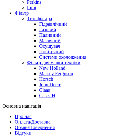
Perkins
Інші
Фільтр
Тип фільтра
Гідравлічний
Газовий
Паливний
Масляний
Осушувач
Повітряний
Системи охолодження
Фільтр для марки техніки
New Holland
Massey Ferguson
Horsch
John Deere
Claas
Case-IH
Основна навігація
Про нас
Оплата/Доставка
Обмін/Повернення
Відгуки