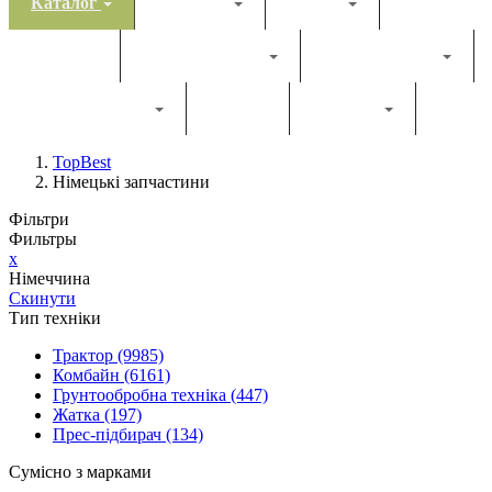
Каталог
Комбайн
Жатка
Трактор
Грунтообробна
Прес-підбирач
Навантажувач
Двигун
Фільтри
TopBest
Німецькі запчастини
Фільтри
Фильтры
x
Німеччина
Скинути
Тип техніки
Трактор
(9985)
Комбайн
(6161)
Грунтообробна техніка
(447)
Жатка
(197)
Прес-підбирач
(134)
Сумісно з марками