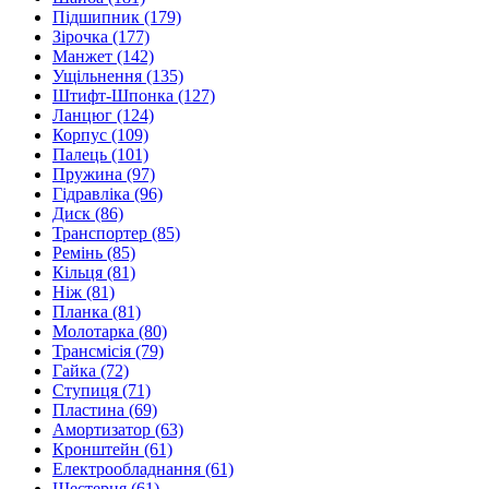
Підшипник
(179)
Зірочка
(177)
Манжет
(142)
Ущільнення
(135)
Штифт-Шпонка
(127)
Ланцюг
(124)
Корпус
(109)
Палець
(101)
Пружина
(97)
Гідравліка
(96)
Диск
(86)
Транспортер
(85)
Ремінь
(85)
Кільця
(81)
Ніж
(81)
Планка
(81)
Молотарка
(80)
Трансмісія
(79)
Гайка
(72)
Ступиця
(71)
Пластина
(69)
Амортизатор
(63)
Кронштейн
(61)
Електрообладнання
(61)
Шестерня
(61)