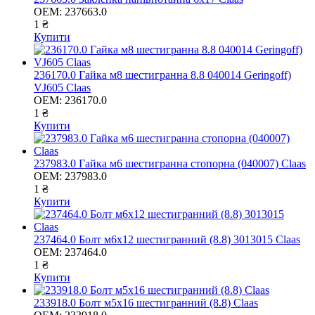
OEM:
237663.0
1 ₴
Купити
236170.0 Гайка м8 шестигранна 8.8 040014 Geringoff)
VJ605 Claas
OEM:
236170.0
1 ₴
Купити
237983.0 Гайка м6 шестигранна стопорна (040007) Claas
OEM:
237983.0
1 ₴
Купити
237464.0 Болт м6х12 шестигранний (8.8) 3013015 Claas
OEM:
237464.0
1 ₴
Купити
233918.0 Болт м5х16 шестигранний (8.8) Claas