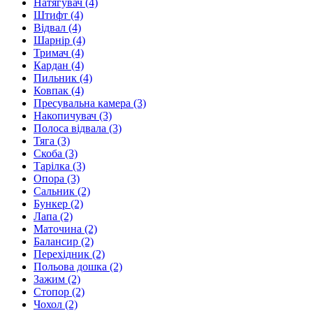
Натягувач
(4)
Штифт
(4)
Відвал
(4)
Шарнір
(4)
Тримач
(4)
Кардан
(4)
Пильник
(4)
Ковпак
(4)
Пресувальна камера
(3)
Накопичувач
(3)
Полоса відвала
(3)
Тяга
(3)
Скоба
(3)
Тарілка
(3)
Опора
(3)
Сальник
(2)
Бункер
(2)
Лапа
(2)
Маточина
(2)
Балансир
(2)
Перехідник
(2)
Польова дошка
(2)
Зажим
(2)
Стопор
(2)
Чохол
(2)