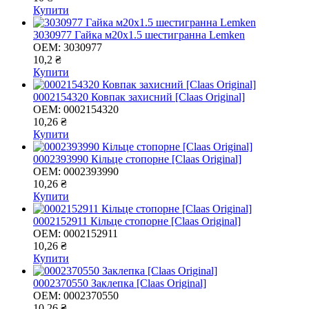
Купити
3030977 Гайка м20х1.5 шестигранна Lemken
OEM:
3030977
10,2 ₴
Купити
0002154320 Ковпак захисний [Claas Original]
OEM:
0002154320
10,26 ₴
Купити
0002393990 Кільце стопорне [Claas Original]
OEM:
0002393990
10,26 ₴
Купити
0002152911 Кільце стопорне [Claas Original]
OEM:
0002152911
10,26 ₴
Купити
0002370550 Заклепка [Claas Original]
OEM:
0002370550
10,26 ₴