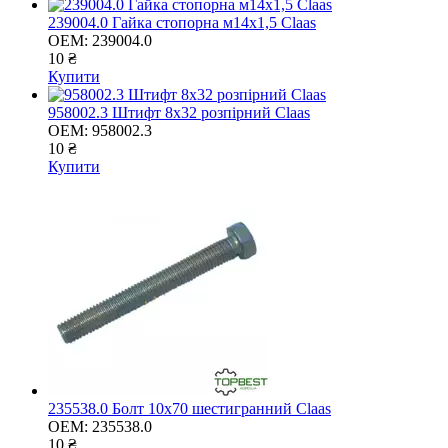
239004.0 Гайка стопорна м14х1,5 Claas
OEM:
239004.0
10 ₴
Купити
958002.3 Штифт 8х32 розпірний Claas
OEM:
958002.3
10 ₴
Купити
235538.0 Болт 10х70 шестигранний Claas
OEM:
235538.0
10 ₴