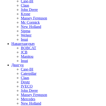
Case-IH
Claas
John Deere
Krone
Massey Ferguson
Mc Cormick
New Holland
Sipma
Welger
Інші
Навантажувач
BOBCAT
JCB
Manitou
Інші
Двигун
Case-IH
Caterpillar
Claas
Deutz
IVECO
John Deere
Massey Ferguson
Mercedes
New Holland