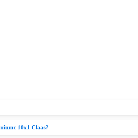
внішнє 10х1 Claas?
запчастини для сільськогосподарської техніки, тому все залежить
и Claas, Ви зможете бути впевнені, що прослужать вони не один с