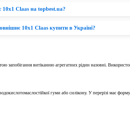
10х1 Claas на topbest.ua?
 на перший погляд, придбати Claas по вигідній ціні складно. На
зовнішнє 10х1 Claas купити в Україні?
а Комбайн. По завершенню замовлення Вам зателефонує наш мен
ків, Львів.
и, що дешеві деталі для техніки володіють меншим робочим запасо
ожна придбати запчастини для Claas по ціни в два рази нижчій в
метою запобігання витіканню агрегатних рідин назовні. Використ
 водокислотомаслостійкої гуми або силікону. У перерізі має форм