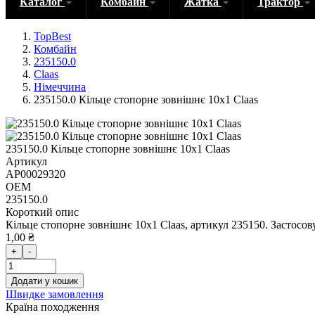
Каталог
Комбайн
Жатка
Трактор
TopBest
Комбайн
235150.0
Claas
Німеччина
235150.0 Кільце стопорне зовнішнє 10х1 Claas
235150.0 Кільце стопорне зовнішнє 10х1 Claas
Артикул
AP00029320
OEM
235150.0
Короткий опис
Кільце стопорне зовнішнє 10х1 Claas, артикул 235150. Застосов
1,00 ₴
+
-
Додати у кошик
Швидке замовлення
Країна походження