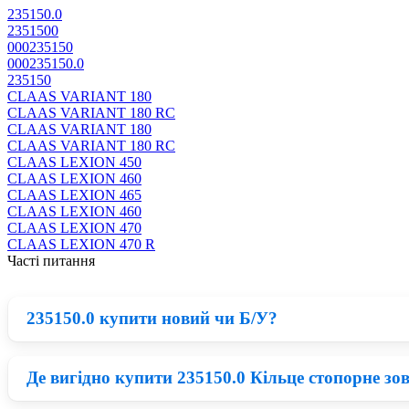
235150.0
2351500
000235150
000235150.0
235150
CLAAS VARIANT 180
CLAAS VARIANT 180 RC
CLAAS VARIANT 180
CLAAS VARIANT 180 RC
CLAAS LEXION 450
CLAAS LEXION 460
CLAAS LEXION 465
CLAAS LEXION 460
CLAAS LEXION 470
CLAAS LEXION 470 R
Часті питання
235150.0 купити новий чи Б/У?
Де вигідно купити 235150.0 Кільце стопорне зо
Нові деталі Claas приблизно на 23% дорожчі ніж відновлені 
з ладу в короткий термін, а якщо встановити нові запчастин