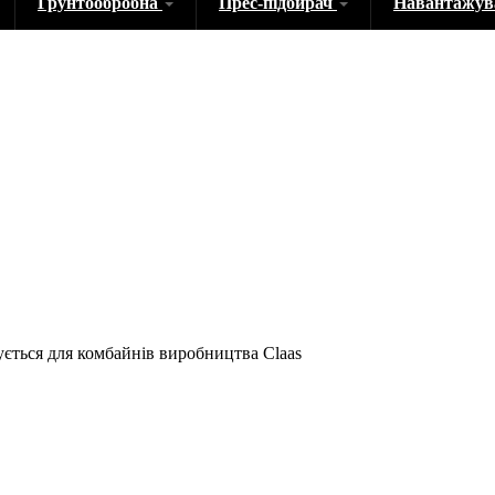
Грунтообробна
Прес-підбирач
Навантажу
ується для комбайнів виробництва Claas