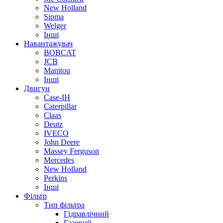
New Holland
Sipma
Welger
Інші
Навантажувач
BOBCAT
JCB
Manitou
Інші
Двигун
Case-IH
Caterpillar
Claas
Deutz
IVECO
John Deere
Massey Ferguson
Mercedes
New Holland
Perkins
Інші
Фільтр
Тип фільтра
Гідравлічний
Газовий