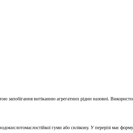
метою запобігання витіканню агрегатних рідин назовні. Використ
 водокислотомаслостійкої гуми або силікону. У перерізі має форм