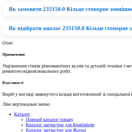
Як замовити 235150.0 Кільце стопорне зовнішнє 
Зараз на ринку великий вибір запчастини на Комбайн Claas,
Claas по одній із найнижчих цін на ринку.
Як підібрати аналог 235150.0 Кільце стопорне 
Придбати 235150.0 можна у нашому каталозі: запчастини н
зовнішнє 10х1 Claas по вигідній ціні з доставкою в Київ, Хар
Опис
Для того, щоб обрати якісний аналог Claas потрібно розуміт
Призначення
Відповідно при правильному співвідношенні ціни та якості м
Ущільнення стиків різноманітних вузлів та деталей техніки з 
ремонтно-відновлювальних робіт.
Властивості
Виріб у вигляді замкнутого кільця виготовлений зі спеціальної
Ліве вертикальне меню
Каталог
Повний каталог товару
Каталог запчастин для Комбайнів
Каталог запчастин для Жатки