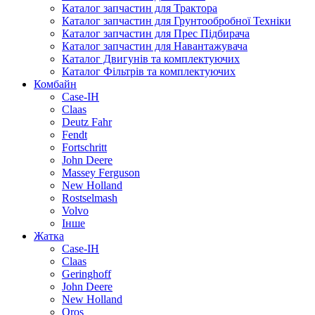
Каталог запчастин для Трактора
Каталог запчастин для Грунтообробної Техніки
Каталог запчастин для Прес Підбирача
Каталог запчастин для Навантажувача
Каталог Двигунів та комплектуючих
Каталог Фільтрів та комплектуючих
Комбайн
Case-IH
Claas
Deutz Fahr
Fendt
Fortschritt
John Deere
Massey Ferguson
New Holland
Rostselmash
Volvo
Інше
Жатка
Case-IH
Claas
Geringhoff
John Deere
New Holland
Oros