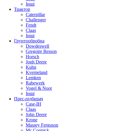
Інші
Трактор
Caterpillar
Challenger
Fendt
Claas
Інші
Грунтообробна
Dowdeswell
Gregoire Besson
Horsch
Jonh Deere
Kuhn
Kverneland
Lemken
Rabewerk
Vogel & Noot
Інші
Прес-підбирач
Case-IH
Claas
John Deere
Krone
Massey Ferguson
Mc Cormick