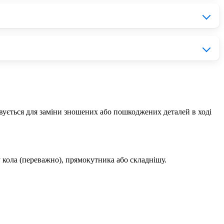
 нашому сайті
topbest.ua
в каталозі представлені запчастини
еджер та допоможе придбати 235150.0 Кільце стопорне
м, найчастіше це пов'язано із низькою якістю матеріалів.
ід оригіналу.
овується для заміни зношених або пошкоджених деталей в ході
у кола (переважно), прямокутника або складнішу.