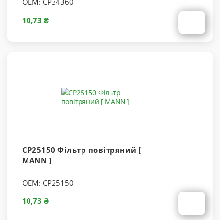
OEM:
CP34360
10,73 ₴
CP25150 Фільтр повітряний [
MANN ]
OEM:
CP25150
10,73 ₴