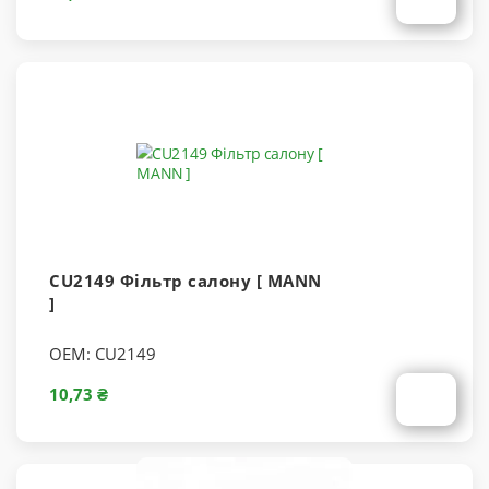
CU2149 Фільтр салону [ MANN
]
OEM:
CU2149
10,73 ₴