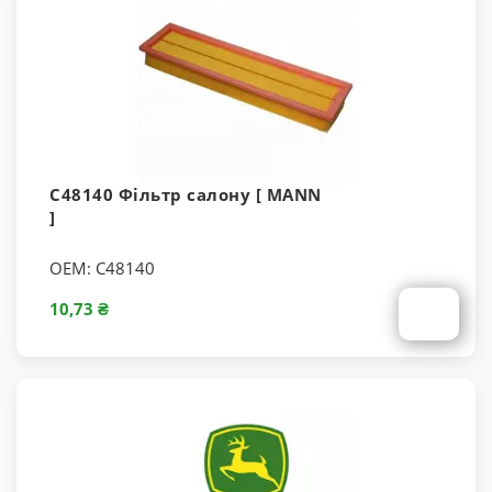
C48140 Фільтр салону [ MANN
]
OEM:
C48140
10,73 ₴