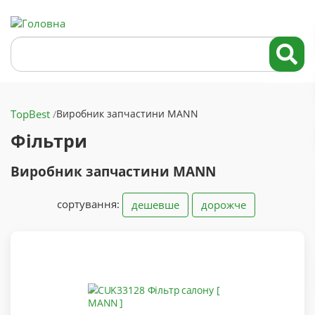
Перейти
до
основного
Search
вмісту
Search
TopBest
Виробник запчастини MANN
Фільтри
Виробник запчастини MANN
сортування:
дешевше
дорожче