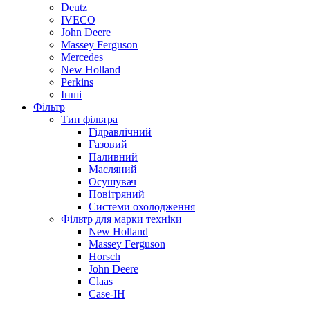
Deutz
IVECO
John Deere
Massey Ferguson
Mercedes
New Holland
Perkins
Інші
Фільтр
Тип фільтра
Гідравлічний
Газовий
Паливний
Масляний
Осушувач
Повітряний
Системи охолодження
Фільтр для марки техніки
New Holland
Massey Ferguson
Horsch
John Deere
Claas
Case-IH