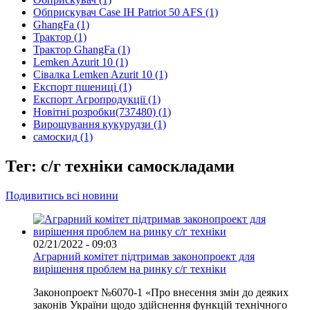
Обприскувач Case IH Patriot 50 AFS
(1)
GhangFa
(1)
Трактор
(1)
Трактор GhangFa
(1)
Lemken Azurit 10
(1)
Сівалка Lemken Azurit 10
(1)
Експорт пшениці
(1)
Експорт Агропродукції
(1)
Новітні розробки(737480)
(1)
Вирощування кукурудзи
(1)
самоскид
(1)
Тег: с/г техніки самоскладами
Подивитись всі новини
02/21/2022 - 09:03
Аграрний комітет підтримав законопроект для
вирішення проблем на ринку с/г техніки
Законопроект №6070-1 «Про внесення змін до деяких
законів України щодо здійснення функцій технічного