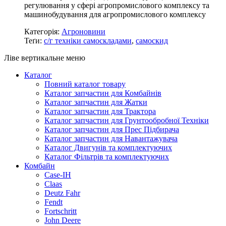
регулювання у сфері агропромислового комплексу та
машинобудування для агропромислового комплексу
Категорія:
Агроновини
Теґи:
с/г техніки самоскладами
,
самоскид
Ліве вертикальне меню
Каталог
Повний каталог товару
Каталог запчастин для Комбайнів
Каталог запчастин для Жатки
Каталог запчастин для Трактора
Каталог запчастин для Грунтообробної Техніки
Каталог запчастин для Прес Підбирача
Каталог запчастин для Навантажувача
Каталог Двигунів та комплектуючих
Каталог Фільтрів та комплектуючих
Комбайн
Case-IH
Claas
Deutz Fahr
Fendt
Fortschritt
John Deere