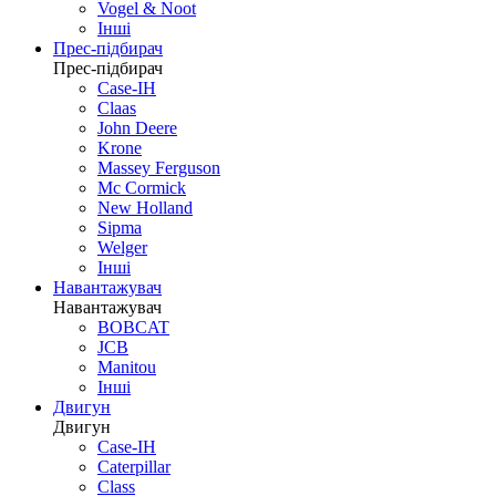
Vogel & Noot
Інші
Прес-підбирач
Прес-підбирач
Case-IH
Claas
John Deere
Krone
Massey Ferguson
Mc Cormick
New Holland
Sipma
Welger
Інші
Навантажувач
Навантажувач
BOBCAT
JCB
Manitou
Інші
Двигун
Двигун
Case-IH
Caterpillar
Class