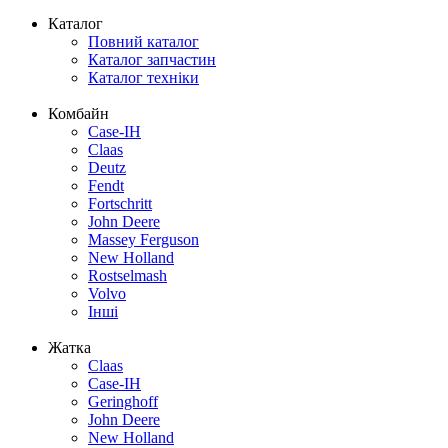
Каталог
Повний каталог
Каталог запчастин
Каталог техніки
Комбайн
Case-IH
Claas
Deutz
Fendt
Fortschritt
John Deere
Massey Ferguson
New Holland
Rostselmash
Volvo
Інші
Жатка
Claas
Case-IH
Geringhoff
John Deere
New Holland