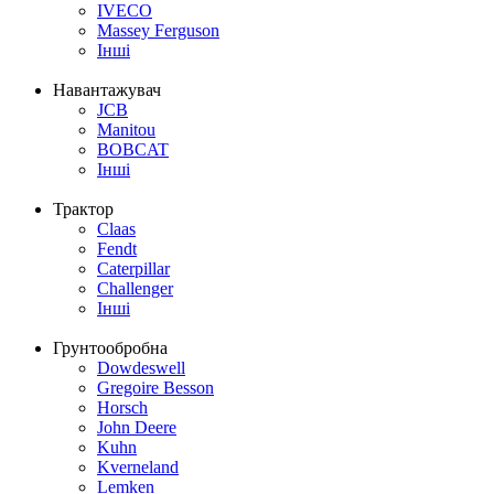
IVECO
Massey Ferguson
Інші
Навантажувач
JCB
Manitou
BOBCAT
Інші
Трактор
Claas
Fendt
Caterpillar
Challenger
Інші
Грунтообробна
Dowdeswell
Gregoire Besson
Horsch
John Deere
Kuhn
Kverneland
Lemken