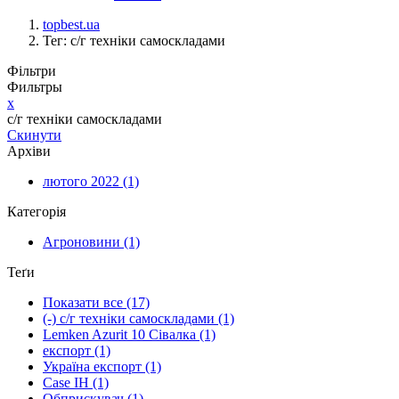
topbest.ua
Тег: с/г техніки самоскладами
Фільтри
Фильтры
x
с/г техніки самоскладами
Скинути
Архіви
лютого 2022
(1)
Категорія
Агроновини
(1)
Теґи
Показати все
(17)
(-)
с/г техніки самоскладами
(1)
Lemken Azurit 10 Сівалка
(1)
експорт
(1)
Україна експорт
(1)
Case IH
(1)
Обприскувач
(1)