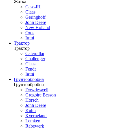
Жатка
Case-IH
Claas
Geringhoff
John Deere
New Holland
Oros
Інші
Трактор
Трактор
Caterpillar
Challenger
Claas
Fendt
Інші
Грунтообробна
Грунтообробна
Dowdeswell
Gregoire Besson
Horsch
Jonh Deere
Kuhn
Kverneland
Lemken
Rabewerk