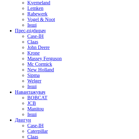
Kverneland
Lemken
Rabewerk
Vogel & Noot
Інші
Прес-підбирач
Case-IH
Claas
John Deere
Krone
Massey Ferguson
Mc Cormick
New Holland
Sipma
Welger
Інші
Навантажувач
BOBCAT
JCB
Manitou
Інші
Двигун
Case-IH
Caterpillar
Claas