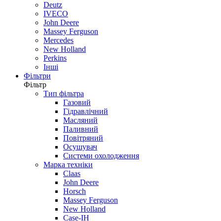
Deutz
IVECO
John Deere
Massey Ferguson
Mercedes
New Holland
Perkins
Інші
Фільтри
Фільтр
Тип фільтра
Газовий
Гідравлічний
Масляний
Паливний
Повітряний
Осушувач
Системи охолодження
Марка техніки
Claas
John Deere
Horsch
Massey Ferguson
New Holland
Case-IH