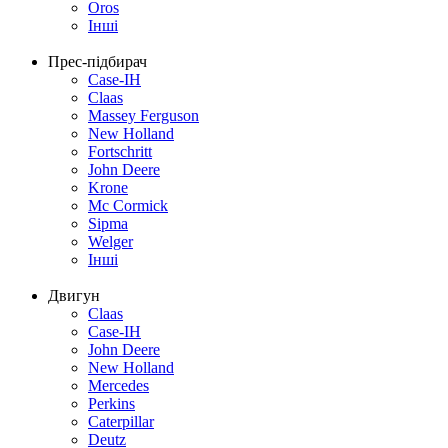
Oros
Інші
Прес-підбирач
Case-IH
Claas
Massey Ferguson
New Holland
Fortschritt
John Deere
Krone
Mc Cormick
Sipma
Welger
Інші
Двигун
Claas
Case-IH
John Deere
New Holland
Mercedes
Perkins
Caterpillar
Deutz