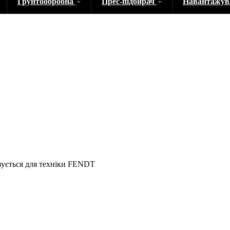
Грунтообробна
Прес-підбирач
Навантажу
ується для техніки FENDT