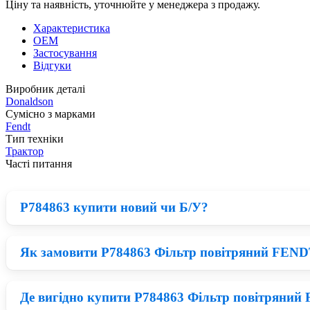
Ціну та наявність, уточнюйте у менеджера з продажу.
Характеристика
OEM
Застосування
Відгуки
Виробник деталі
Donaldson
Сумісно з марками
Fendt
Тип техніки
Трактор
Часті питання
P784863 купити новий чи Б/У?
Як замовити P784863 Фільтр повітряний FEND
Нові деталі Donaldson приблизно на 23% дорожчі ніж відновл
вийти з ладу в короткий термін, а якщо встановити нові зап
Де вигідно купити P784863 Фільтр повітрян
Придбати P784863 можна у нашому каталозі: запчастини на