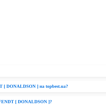
T [ DONALDSON ] на topbest.ua?
ені запчастини для сільськогосподарської техніки, тому все зале
частини Donaldson, Ви зможете бути впевнені, що прослужать вон
ий FENDT [ DONALDSON ]?
 Трактор. По завершенню замовлення Вам зателефонує наш мене