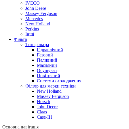
IVECO
John Deere
Massey Ferguson
Mercedes
New Holland
Perkins
Інші
Фільтр
Тип фільтра
Гідравлічний
Газовий
Паливний
Масляний
Осушувач
Повітряний
Системи охолодження
Фільтр для марки техніки
New Holland
Massey Ferguson
Horsch
John Deere
Claas
Case-IH
Основна навігація