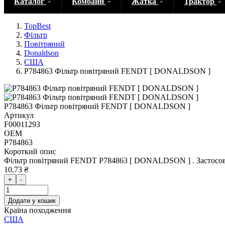
Каталог
Комбайн
Жатка
Трактор
TopBest
Фільтр
Повітряний
Donaldson
США
P784863 Фільтр повітряний FENDT [ DONALDSON ]
P784863 Фільтр повітряний FENDT [ DONALDSON ]
Артикул
F00011293
OEM
P784863
Короткий опис
Фільтр повітряний FENDT P784863 [ DONALDSON ] . Застосов
10,73 ₴
+
-
Додати у кошик
Країна походження
США