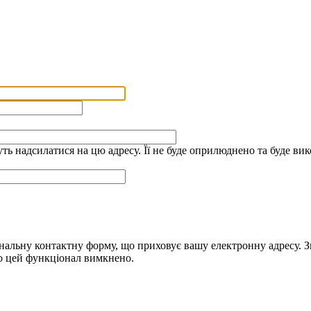
дуть надсилатися на цю адресу. Її не буде оприлюднено та буде 
альну контактну форму, що приховує вашу електронну адресу. Зве
що цей функціонал вимкнено.