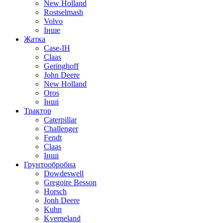
New Holland
Rostselmash
Volvo
Інше
Жатка
Case-IH
Claas
Geringhoff
John Deere
New Holland
Oros
Інші
Трактор
Caterpillar
Challenger
Fendt
Claas
Інші
Грунтообробна
Dowdeswell
Gregoire Besson
Horsch
Jonh Deere
Kuhn
Kverneland