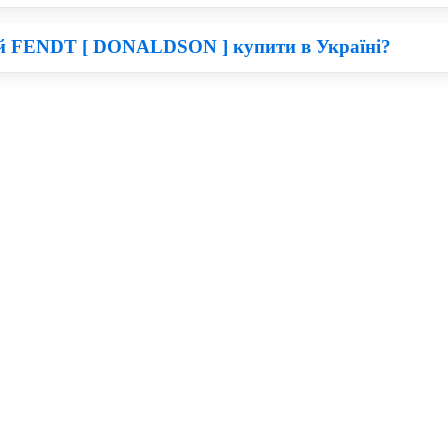
 Харків, Львів.
ний FENDT [ DONALDSON ] купити в Україні?
на перший погляд, придбати Фільтр Donaldson по вигідній ціні с
бно розуміти, що дешеві деталі для техніки володіють меншим ро
 та якості можна придбати запчастини для Fendt по ціни в два р