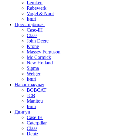
Lemken
Rabewerk
Vogel & Noot
Інші
Прес-підбирач
Case-IH
Claas
John Deere
Krone
Massey Ferguson
Mc Cormick
New Holland
Sipma
Welger
Інші
Навантажувач
BOBCAT
JCB
Manitou
Інші
Двигун
Case-IH
Caterpillar
Claas
Deutz