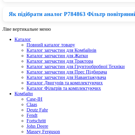
FENDT [ DONALDSON ] по вигідній ціні з доставкою в Київ,
Як підібрати аналог P784863 Фільтр повітря
Зараз на ринку великий вибір запчастини на Трактор Fendt, 
запчастини Donaldson по одній із найнижчих цін на ринку.
Ліве вертикальне меню
Для того, щоб обрати якісний аналог Фільтр Donaldson потрі
Каталог
матеріалів. Відповідно при правильному співвідношенні ціни
Повний каталог товару
Каталог запчастин для Комбайнів
Каталог запчастин для Жатки
Каталог запчастин для Трактора
Каталог запчастин для Грунтообробної Техніки
Каталог запчастин для Прес Підбирача
Каталог запчастин для Навантажувача
Каталог Двигунів та комплектуючих
Каталог Фільтрів та комплектуючих
Комбайн
Case-IH
Claas
Deutz Fahr
Fendt
Fortschritt
John Deere
Massey Ferguson