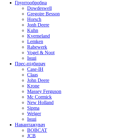
Грунтообробна
Dowdeswell
Gregoire Besson
Horsch
Jonh Deere
Kuhn
Kverneland
Lemken
Rabewerk
Vogel & Noot
Інші
Прес-підбирач
Case-IH
Claas
John Deere
Krone
Massey Ferguson
Mc Cormick
New Holland
Sipma
Welger
Інші
Навантажувач
BOBCAT
JCB