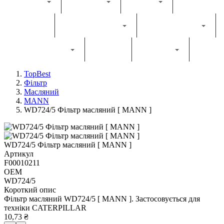
Каталог
Комбайн
Жатка
Трактор
Грунтообробна
Прес-підбирач
Навантажувач
Двигун
Фільтри
TopBest
Фільтр
Масляний
MANN
WD724/5 Фільтр масляний [ MANN ]
WD724/5 Фільтр масляний [ MANN ]
Артикул
F00010211
OEM
WD724/5
Короткий опис
Фільтр масляний WD724/5 [ MANN ]. Застосовується для
техніки CATERPILLAR
10,73 ₴