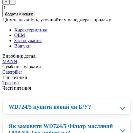
+
-
Додати у кошик
Ціну та наявність, уточнюйте у менеджера з продажу.
Характеристика
OEM
Застосування
Відгуки
Виробник деталі
MANN
Сумісно з марками
Caterpillar
Тип техніки
Трактор
Часті питання
WD724/5 купити новий чи Б/У?
Як замовити WD724/5 Фільтр масляний
Нові деталі MANN приблизно на 23% дорожчі ніж
[ MANN ] на topbest.ua?