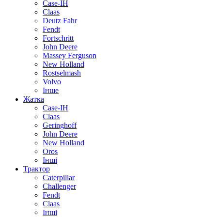
Case-IH
Claas
Deutz Fahr
Fendt
Fortschritt
John Deere
Massey Ferguson
New Holland
Rostselmash
Volvo
Інше
Жатка
Case-IH
Claas
Geringhoff
John Deere
New Holland
Oros
Інші
Трактор
Caterpillar
Challenger
Fendt
Claas
Інші