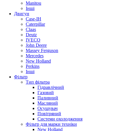
Manitou
Інші
Двигун
Case-IH
Caterpillar
Claas
Deutz
IVECO
John Deere
Massey Ferguson
Mercedes
New Holland
Perkins
Інші
Фільтр
Тип фільтра
Гідравлічний
Газовий
Паливний
Масляний
Осушувач
Повітряний
Системи охолодження
Фільтр для марки техніки
New Holland