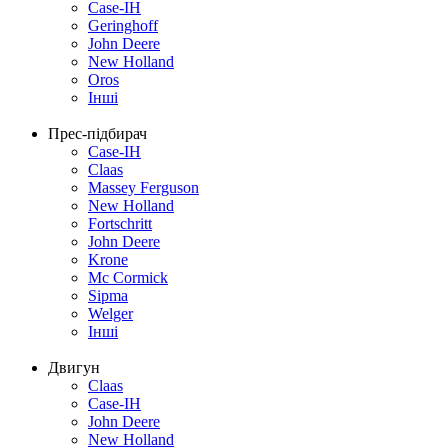
Case-IH
Geringhoff
John Deere
New Holland
Oros
Інші
Прес-підбирач
Case-IH
Claas
Massey Ferguson
New Holland
Fortschritt
John Deere
Krone
Mc Cormick
Sipma
Welger
Інші
Двигун
Claas
Case-IH
John Deere
New Holland