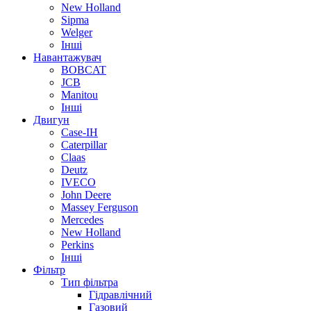
New Holland
Sipma
Welger
Інші
Навантажувач
BOBCAT
JCB
Manitou
Інші
Двигун
Case-IH
Caterpillar
Claas
Deutz
IVECO
John Deere
Massey Ferguson
Mercedes
New Holland
Perkins
Інші
Фільтр
Тип фільтра
Гідравлічний
Газовий