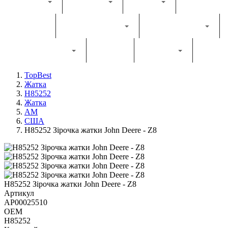
Каталог
Комбайн
Жатка
Трактор
Грунтообробна
Прес-підбирач
Навантажувач
Двигун
Фільтри
TopBest
Жатка
H85252
Жатка
AM
США
H85252 Зірочка жатки John Deere - Z8
H85252 Зірочка жатки John Deere - Z8
Артикул
AP00025510
OEM
H85252