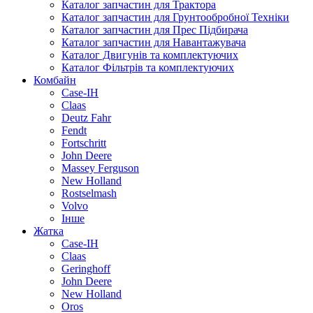
Каталог запчастин для Трактора
Каталог запчастин для Грунтообробної Техніки
Каталог запчастин для Прес Підбирача
Каталог запчастин для Навантажувача
Каталог Двигунів та комплектуючих
Каталог Фільтрів та комплектуючих
Комбайн
Case-IH
Claas
Deutz Fahr
Fendt
Fortschritt
John Deere
Massey Ferguson
New Holland
Rostselmash
Volvo
Інше
Жатка
Case-IH
Claas
Geringhoff
John Deere
New Holland
Oros