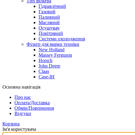
Тип фільтра
Гідравлічний
Газовий
Паливний
Масляний
Осушувач
Повітряний
Системи охолодження
Фільтр для марки техніки
New Holland
Massey Ferguson
Horsch
John Deere
Claas
Case-IH
Основна навігація
Про нас
Оплата/Доставка
Обмін/Повернення
Відгуки
Корзина
Ім'я користувача