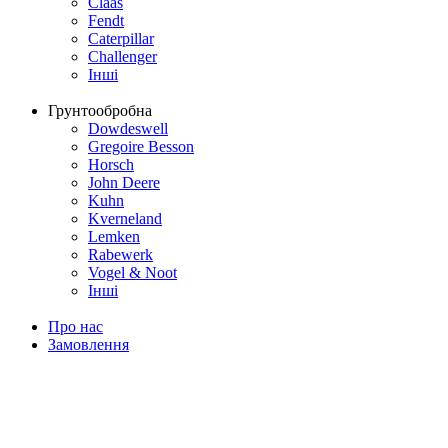
Claas
Fendt
Caterpillar
Challenger
Інші
Грунтообробна
Dowdeswell
Gregoire Besson
Horsch
John Deere
Kuhn
Kverneland
Lemken
Rabewerk
Vogel & Noot
Інші
Про нас
Замовлення