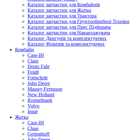
зателефонує наш менеджер та допоможе
Каталог запчастин для Комбайнів
придбати H168316 Сегмент ножа жатки комбайна John
Каталог запчастин для Жатки
Deere по вигідній ціні з доставкою в Київ, Харків, Львів.
Каталог запчастин для Трактора
Каталог запчастин для Грунтообробної Техніки
Каталог запчастин для Прес Підбирача
Каталог запчастин для Навантажувача
Каталог Двигунів та комплектуючих
Каталог Фільтрів та комплектуючих
Комбайн
Case-IH
Claas
Deutz Fahr
Fendt
Fortschritt
John Deere
Massey Ferguson
New Holland
Rostselmash
Volvo
Інше
Жатка
Case-IH
Claas
Geringhoff
John Deere