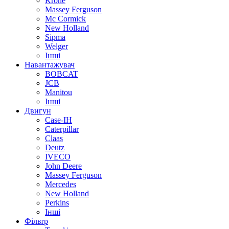
Krone
Massey Ferguson
Mc Cormick
New Holland
Sipma
Welger
Інші
Навантажувач
BOBCAT
JCB
Manitou
Інші
Двигун
Case-IH
Caterpillar
Claas
Deutz
IVECO
John Deere
Massey Ferguson
Mercedes
New Holland
Perkins
Інші
Фільтр