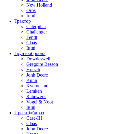
New Holland
Oros
Інші
Трактор
Caterpillar
Challenger
Fendt
Claas
Інші
Грунтообробна
Dowdeswell
Gregoire Besson
Horsch
Jonh Deere
Kuhn
Kverneland
Lemken
Rabewerk
Vogel & Noot
Інші
Прес-підбирач
Case-IH
Claas
John Deere