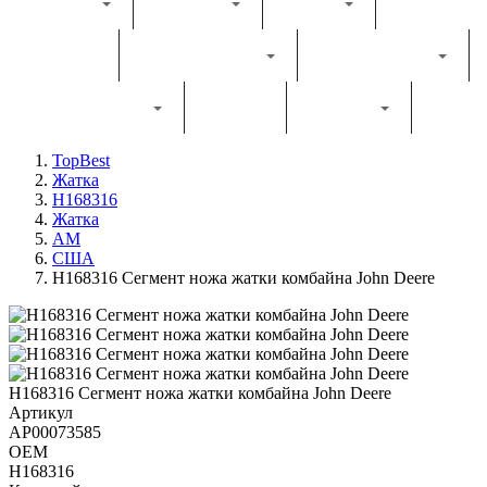
Каталог
Комбайн
Жатка
Трактор
Грунтообробна
Прес-підбирач
Навантажувач
Двигун
Фільтри
TopBest
Жатка
H168316
Жатка
AM
США
H168316 Сегмент ножа жатки комбайна John Deere
H168316 Сегмент ножа жатки комбайна John Deere
Артикул
AP00073585
OEM
H168316