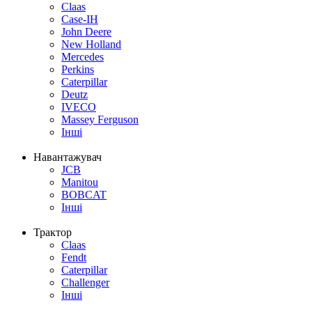
Claas
Case-IH
John Deere
New Holland
Mercedes
Perkins
Caterpillar
Deutz
IVECO
Massey Ferguson
Інші
Навантажувач
JCB
Manitou
BOBCAT
Інші
Трактор
Claas
Fendt
Caterpillar
Challenger
Інші