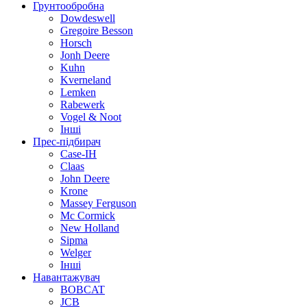
Грунтообробна
Dowdeswell
Gregoire Besson
Horsch
Jonh Deere
Kuhn
Kverneland
Lemken
Rabewerk
Vogel & Noot
Інші
Прес-підбирач
Case-IH
Claas
John Deere
Krone
Massey Ferguson
Mc Cormick
New Holland
Sipma
Welger
Інші
Навантажувач
BOBCAT
JCB