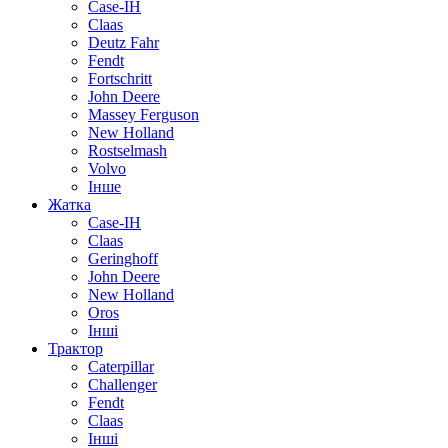
Case-IH
Claas
Deutz Fahr
Fendt
Fortschritt
John Deere
Massey Ferguson
New Holland
Rostselmash
Volvo
Інше
Жатка
Case-IH
Claas
Geringhoff
John Deere
New Holland
Oros
Інші
Трактор
Caterpillar
Challenger
Fendt
Claas
Інші