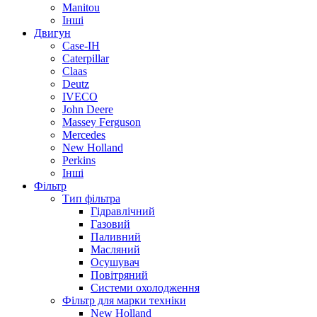
Manitou
Інші
Двигун
Case-IH
Caterpillar
Claas
Deutz
IVECO
John Deere
Massey Ferguson
Mercedes
New Holland
Perkins
Інші
Фільтр
Тип фільтра
Гідравлічний
Газовий
Паливний
Масляний
Осушувач
Повітряний
Системи охолодження
Фільтр для марки техніки
New Holland