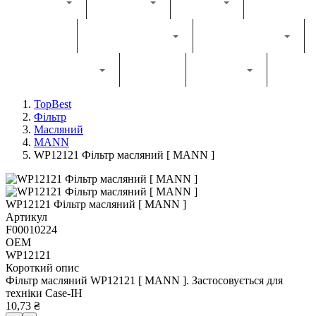
Каталог
Комбайн
Жатка
Трактор
Грунтообробна
Прес-підбирач
Навантажувач
Двигун
Фільтри
TopBest
Фільтр
Масляний
MANN
WP12121 Фільтр масляний [ MANN ]
WP12121 Фільтр масляний [ MANN ]
Артикул
F00010224
OEM
WP12121
Короткий опис
Фільтр масляний WP12121 [ MANN ]. Застосовується для
техніки Case-IH
10,73 ₴