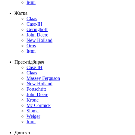
Інші
Жатка
Claas
Case-IH
Geringhoff
John Deere
New Holland
Oros
Інші
Прес-підбирач
Case-IH
Claas
Massey Ferguson
New Holland
Fortschritt
John Deere
Krone
Mc Cormick
Sipma
Welger
Інші
Двигун