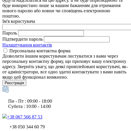
будуть надсилатися на цю адресу. Її не буде оприлюднено та
буде використано лише за вашим бажанням для отримання
нового паролю або новин чи сповіщень електронною
поштою.
Ім'я користувача
Пароль
Підтвердити пароль
Налаштування контактів
Персональна контактна форма
Дозволити іншим користувачам листуватися з вами через
персональну контактну форму, що приховує вашу електронну
адресу. Зверніть увагу, що деякі привілейовані користувачі, як-
от адміністратори, все одно здатні контактувати з вами навіть
якщо цей функціонал вимкнено.
Реєстрація
Пн - Пт : 09:00 - 18:00
Субота : 10:00 - 14:00
+38 067 566 87 53
+38 050 344 60 79