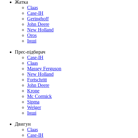
Жатка
Claas
Case-IH
Geringhoff
John Deere
New Holland
Oros
Інші
Прес-підбирач
Case-IH
Claas
Massey Ferguson
New Holland
Fortschritt
John Deere
Krone
Mc Cormick
Sipma
Welger
Інші
Двигун
Claas
Case-IH