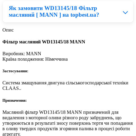
зможете бути впевнені, що прослужать вони не один
Як замовити WD13145/18 Фільтр
сезон.
Для того, щоб обрати якісний аналог Фільтр MANN
масляний [ MANN ] на topbest.ua?
потрібно розуміти, що дешеві деталі для техніки
володіють меншим робочим запасом, найчастіше це
пов'язано із низькою якістю матеріалів. Відповідно при
Опис
правильному співвідношенні ціни та якості можна
Придбати WD13145/18 можна у нашому каталозі:
придбати запчастини для Claas по ціни в два рази
Фільтр масляний WD13145/18 MANN
запчастини на Комбайн. По завершенню замовлення
нижчій від оригіналу.
Вам зателефонує наш менеджер та допоможе
Виробник:
MANN
придбати WD13145/18 Фільтр масляний [ MANN ] по
Країна походження:
Нiмеччина
вигідній ціні з доставкою в Київ, Харків, Львів.
Застосування:
Система змащування двигуна сільськогосподарської техніки
CLAAS..
Призначення:
Масляний фільтр WD13145/18 MANN призначений для
видалення з моторної оливи різного роду забруднень, що
утворюються в результаті зносу поверхонь тертя чи попадання
в оливу твердих продуктів згоряння палива в процесі роботи
агрегату.