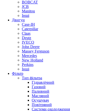
BOBCAT
JCB
Manitou
Інші
Двигун
Case-IH
Caterpillar
Claas
Deutz
IVECO
John Deere
Massey Ferguson
Mercedes
New Holland
Perkins
Інші
Фільтр
Тип фільтра
Гідравлічний
Газовий
Паливний
Масляний
Осушувач
Повітряний
Системи охолодження