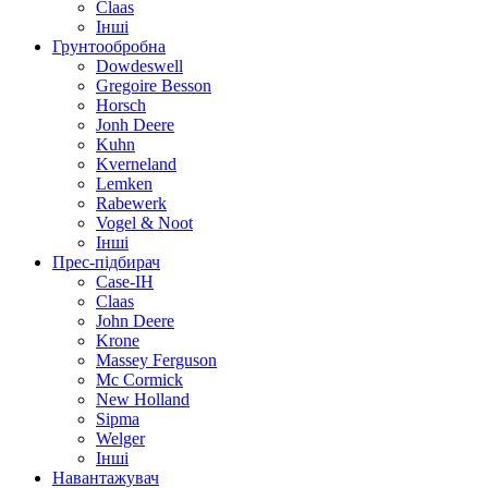
Claas
Інші
Грунтообробна
Dowdeswell
Gregoire Besson
Horsch
Jonh Deere
Kuhn
Kverneland
Lemken
Rabewerk
Vogel & Noot
Інші
Прес-підбирач
Case-IH
Claas
John Deere
Krone
Massey Ferguson
Mc Cormick
New Holland
Sipma
Welger
Інші
Навантажувач