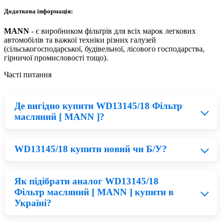
Додаткова інформація:
MANN
- є виробником фільтрів для всіх марок легкових
автомобілів та важкої техніки різних галузей
(сільськогосподарської, будівельної, лісового господарства,
гірничої промисловості тощо).
Часті питання
Де вигідно купити WD13145/18 Фільтр
масляний [ MANN ]?
WD13145/18 купити новий чи Б/У?
Зараз на ринку великий вибір запчастини на
Комбайн Claas, на перший погляд,
придбати Фільтр MANN по вигідній ціні складно. На
Як підібрати аналог WD13145/18
нашому сайті
topbest.ua
в каталозі представлені
Нові деталі MANN приблизно на 23% дорожчі ніж
запчастини MANN по одній із найнижчих цін на ринку.
Фільтр масляний [ MANN ] купити в
відновлені запчастини для сільськогосподарської
Україні?
техніки, тому все залежить від вашого бюджету. БУ
деталі менш надійні і можуть вийти з ладу в короткий
термін, а якщо встановити нові запчастини MANN, Ви