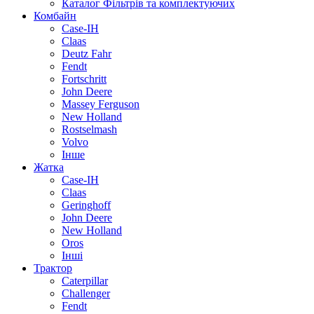
Каталог Фільтрів та комплектуючих
Комбайн
Case-IH
Claas
Deutz Fahr
Fendt
Fortschritt
John Deere
Massey Ferguson
New Holland
Rostselmash
Volvo
Інше
Жатка
Case-IH
Claas
Geringhoff
John Deere
New Holland
Oros
Інші
Трактор
Caterpillar
Challenger
Fendt