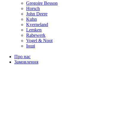
Gregoire Besson
Horsch
John Deere
Kuhn
Kverneland
Lemken
Rabewerk
Vogel & Noot
Інші
Про нас
Замовлення