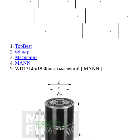
Каталог
Комбайн
Жатка
Трактор
Грунтообробна
Прес-підбирач
Навантажувач
Двигун
Фільтри
TopBest
Фільтр
Масляний
MANN
WD13145/18 Фільтр масляний [ MANN ]