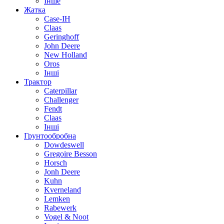
Інше
Жатка
Case-IH
Claas
Geringhoff
John Deere
New Holland
Oros
Інші
Трактор
Caterpillar
Challenger
Fendt
Claas
Інші
Грунтообробна
Dowdeswell
Gregoire Besson
Horsch
Jonh Deere
Kuhn
Kverneland
Lemken
Rabewerk
Vogel & Noot