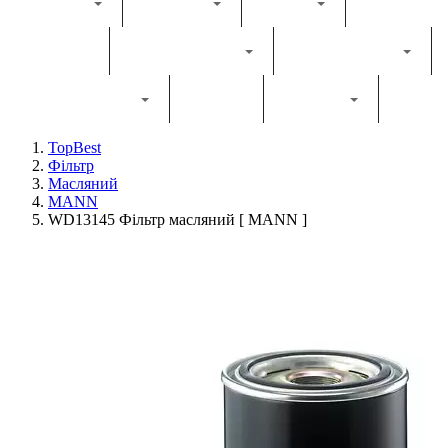
Каталог
Комбайн
Жатка
Трактор
Грунтообробна
Прес-підбирач
Навантажувач
Двигун
Фільтри
TopBest
Фільтр
Масляний
MANN
WD13145 Фільтр масляний [ MANN ]