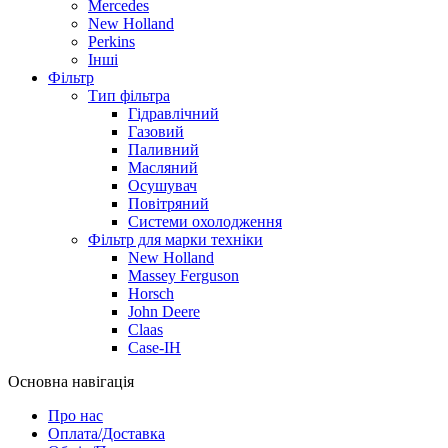
Mercedes
New Holland
Perkins
Інші
Фільтр
Тип фільтра
Гідравлічний
Газовий
Паливний
Масляний
Осушувач
Повітряний
Системи охолодження
Фільтр для марки техніки
New Holland
Massey Ferguson
Horsch
John Deere
Claas
Case-IH
Основна навігація
Про нас
Оплата/Доставка