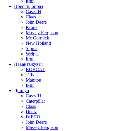
Інші
Прес-підбирач
Case-IH
Claas
John Deere
Krone
Massey Ferguson
Mc Cormick
New Holland
Sipma
Welger
Інші
Навантажувач
BOBCAT
JCB
Manitou
Інші
Двигун
Case-IH
Caterpillar
Claas
Deutz
IVECO
John Deere
Massey Ferguson