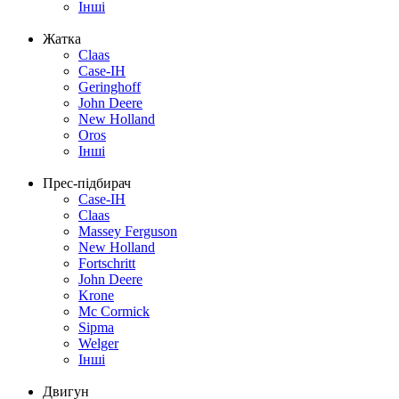
Інші
Жатка
Claas
Case-IH
Geringhoff
John Deere
New Holland
Oros
Інші
Прес-підбирач
Case-IH
Claas
Massey Ferguson
New Holland
Fortschritt
John Deere
Krone
Mc Cormick
Sipma
Welger
Інші
Двигун