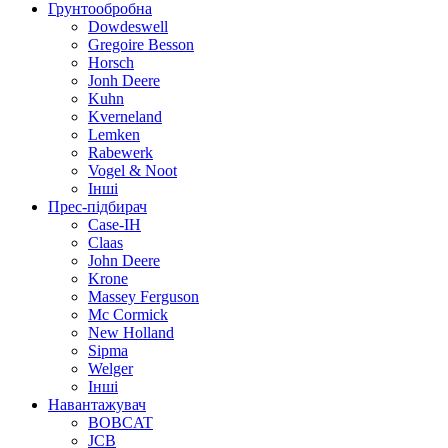
Грунтообробна
Dowdeswell
Gregoire Besson
Horsch
Jonh Deere
Kuhn
Kverneland
Lemken
Rabewerk
Vogel & Noot
Інші
Прес-підбирач
Case-IH
Claas
John Deere
Krone
Massey Ferguson
Mc Cormick
New Holland
Sipma
Welger
Інші
Навантажувач
BOBCAT
JCB