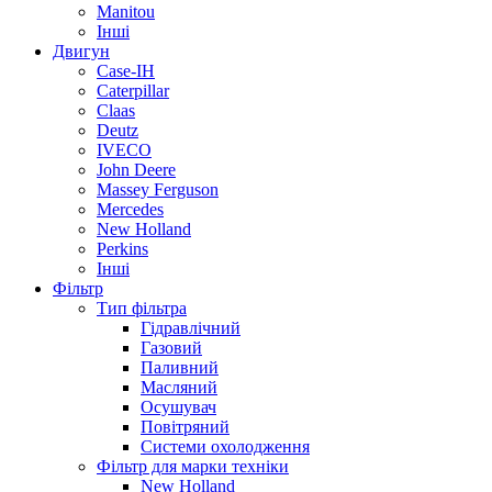
Manitou
Інші
Двигун
Case-IH
Caterpillar
Claas
Deutz
IVECO
John Deere
Massey Ferguson
Mercedes
New Holland
Perkins
Інші
Фільтр
Тип фільтра
Гідравлічний
Газовий
Паливний
Масляний
Осушувач
Повітряний
Системи охолодження
Фільтр для марки техніки
New Holland