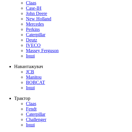
Claas
Case-IH
John Deere
New Holland
Mercedes
Perkins
Caterpillar
Deutz
IVECO
Massey Ferguson
Інші
Навантажувач
JCB
Manitou
BOBCAT
Інші
Трактор
Claas
Fendt
Caterpillar
Challenger
Інші