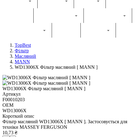
Каталог
Комбайн
Жатка
Трактор
Грунтообробна
Прес-підбирач
Навантажувач
Двигун
Фільтри
TopBest
Фільтр
Масляний
MANN
WD13006X Фільтр масляний [ MANN ]
WD13006X Фільтр масляний [ MANN ]
Артикул
F00010203
OEM
WD13006X
Короткий опис
Фільтр масляний WD13006X [ MANN ]. Застосовується для
техніки MASSEY FERGUSON
10,73 ₴