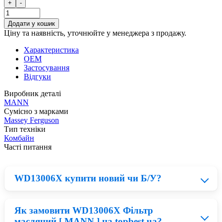
+
-
Додати у кошик
Ціну та наявність, уточнюйте у менеджера з продажу.
Характеристика
OEM
Застосування
Відгуки
Виробник деталі
MANN
Сумісно з марками
Massey Ferguson
Тип техніки
Комбайн
Часті питання
WD13006X купити новий чи Б/У?
Як замовити WD13006X Фільтр
Нові деталі MANN приблизно на 23% дорожчі ніж
масляний [ MANN ] на topbest.ua?