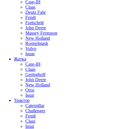
Case-IH
Claas
Deutz Fahr
Fendt
Fortschritt
John Deere
Massey Ferguson
New Holland
Rostselmash
Volvo
Інше
Жатка
Case-IH
Claas
Geringhoff
John Deere
New Holland
Oros
Інші
Трактор
Caterpillar
Challenger
Fendt
Claas
Інші