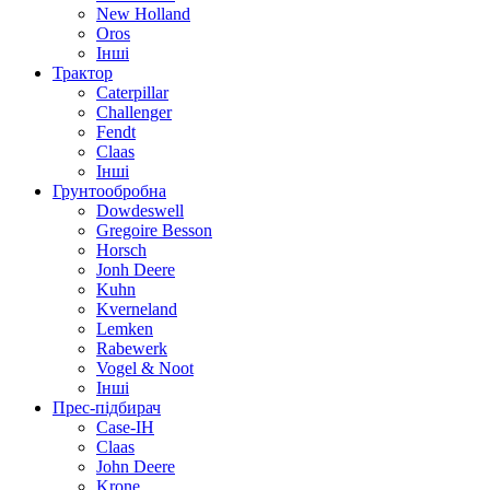
New Holland
Oros
Інші
Трактор
Caterpillar
Challenger
Fendt
Claas
Інші
Грунтообробна
Dowdeswell
Gregoire Besson
Horsch
Jonh Deere
Kuhn
Kverneland
Lemken
Rabewerk
Vogel & Noot
Інші
Прес-підбирач
Case-IH
Claas
John Deere
Krone