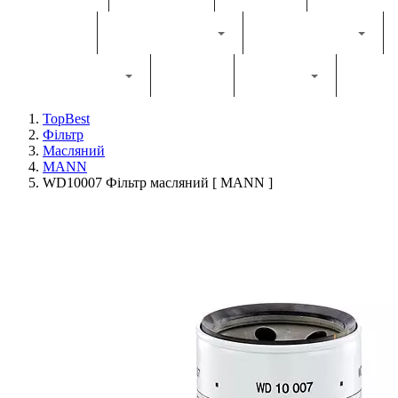
Трактор
Грунтообробна
Прес-підбирач
Навантажувач
Двигун
Фільтри
TopBest
Фільтр
Масляний
MANN
WD10007 Фільтр масляний [ MANN ]