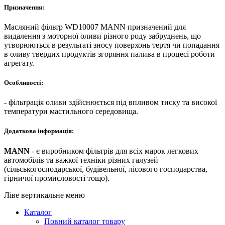
Призначення:
Масляний фільтр WD10007 MANN призначений для
видалення з моторної оливи різного роду забруднень, що
утворюються в результаті зносу поверхонь тертя чи попадання
в оливу твердих продуктів згоряння палива в процесі роботи
агрегату.
Особливості:
- фільтрація оливи здійснюється під впливом тиску та високої
температури мастильного середовища.
Додаткова інформація:
MANN
- є виробником фільтрів для всіх марок легкових
автомобілів та важкої техніки різних галузей
(сільськогосподарської, будівельної, лісового господарства,
гірничої промисловості тощо).
Ліве вертикальне меню
Каталог
Повний каталог товару