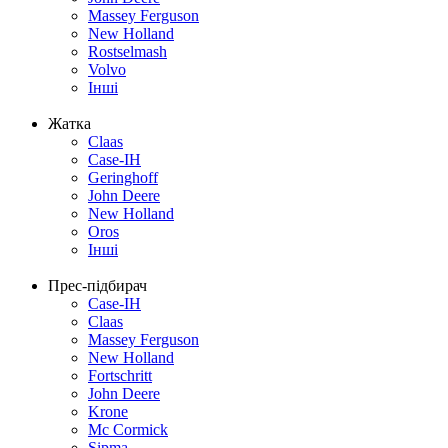
Massey Ferguson
New Holland
Rostselmash
Volvo
Інші
Жатка
Claas
Case-IH
Geringhoff
John Deere
New Holland
Oros
Інші
Прес-підбирач
Case-IH
Claas
Massey Ferguson
New Holland
Fortschritt
John Deere
Krone
Mc Cormick
Sipma