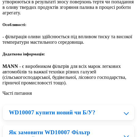
утворюються в результаті зносу поверхонь тертя чи попадання
в оливу твердих продуктів згоряння палива в процесі роботи
агрегату.
Особливості:
- фільтрація оливи здійснюється під впливом тиску та високої
температури мастильного середовища.
Додаткова інформація:
MANN
- є виробником фільтрів для всіх марок легкових
автомобілів та важкої техніки різних галузей
(сільськогосподарської, будівельної, лісового господарства,
гірничої промисловості тощо).
Часті питання
WD10007 купити новий чи Б/У?
Як замовити WD10007 Фільтр
Нові деталі MANN приблизно на 23% дорожчі ніж