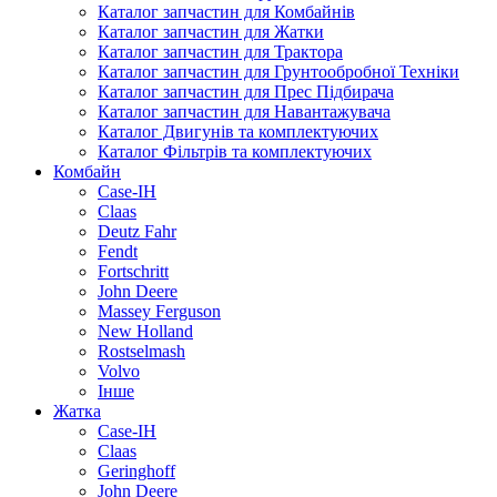
Каталог запчастин для Комбайнів
Каталог запчастин для Жатки
Каталог запчастин для Трактора
Каталог запчастин для Грунтообробної Техніки
Каталог запчастин для Прес Підбирача
Каталог запчастин для Навантажувача
Каталог Двигунів та комплектуючих
Каталог Фільтрів та комплектуючих
Комбайн
Case-IH
Claas
Deutz Fahr
Fendt
Fortschritt
John Deere
Massey Ferguson
New Holland
Rostselmash
Volvo
Інше
Жатка
Case-IH
Claas
Geringhoff
John Deere