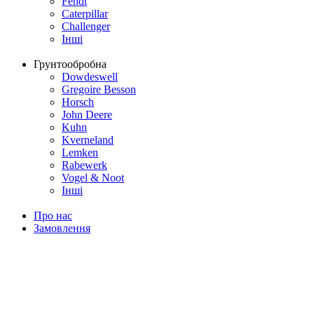
Fendt
Caterpillar
Challenger
Інші
Грунтообробна
Dowdeswell
Gregoire Besson
Horsch
John Deere
Kuhn
Kverneland
Lemken
Rabewerk
Vogel & Noot
Інші
Про нас
Замовлення