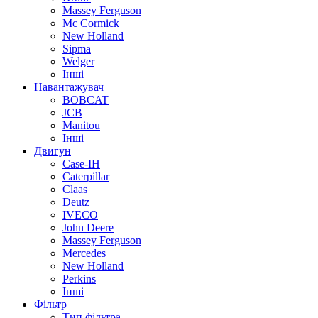
Massey Ferguson
Mc Cormick
New Holland
Sipma
Welger
Інші
Навантажувач
BOBCAT
JCB
Manitou
Інші
Двигун
Case-IH
Caterpillar
Claas
Deutz
IVECO
John Deere
Massey Ferguson
Mercedes
New Holland
Perkins
Інші
Фільтр
Тип фільтра