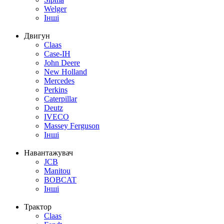
Welger
Інші
Двигун
Claas
Case-IH
John Deere
New Holland
Mercedes
Perkins
Caterpillar
Deutz
IVECO
Massey Ferguson
Інші
Навантажувач
JCB
Manitou
BOBCAT
Інші
Трактор
Claas