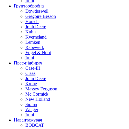
Інші
Грунтообробна
Dowdeswell
Gregoire Besson
Horsch
Jonh Deere
Kuhn
Kverneland
Lemken
Rabewerk
Vogel & Noot
Інші
Прес-підбирач
Case-IH
Claas
John Deere
Krone
Massey Ferguson
Mc Cormick
New Holland
Sipma
Welger
Інші
Навантажувач
BOBCAT