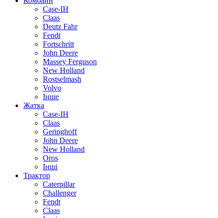
Комбайн
Case-IH
Claas
Deutz Fahr
Fendt
Fortschritt
John Deere
Massey Ferguson
New Holland
Rostselmash
Volvo
Інше
Жатка
Case-IH
Claas
Geringhoff
John Deere
New Holland
Oros
Інші
Трактор
Caterpillar
Challenger
Fendt
Claas