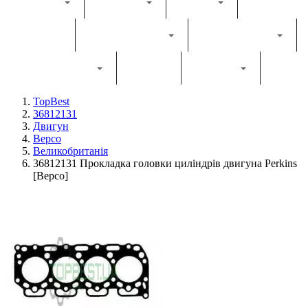
Каталог
Комбайн
Жатка
Трактор
Грунтообробна
Прес-підбирач
Навантажувач
Двигун
Фільтри
TopBest
36812131
Двигун
Bepco
Великобританія
36812131 Прокладка головки циліндрів двигуна Perkins
[Bepco]