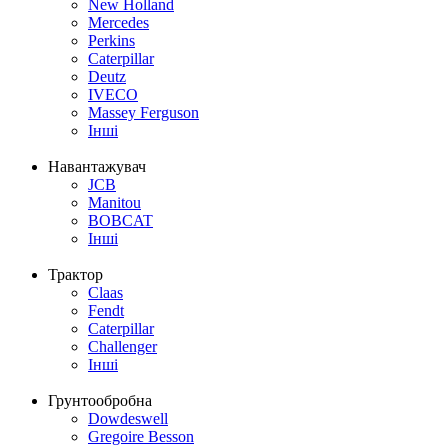
New Holland
Mercedes
Perkins
Caterpillar
Deutz
IVECO
Massey Ferguson
Інші
Навантажувач
JCB
Manitou
BOBCAT
Інші
Трактор
Claas
Fendt
Caterpillar
Challenger
Інші
Грунтообробна
Dowdeswell
Gregoire Besson