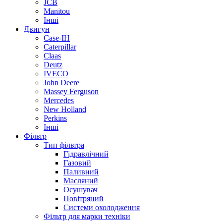
JCB
Manitou
Інші
Двигун
Case-IH
Caterpillar
Claas
Deutz
IVECO
John Deere
Massey Ferguson
Mercedes
New Holland
Perkins
Інші
Фільтр
Тип фільтра
Гідравлічний
Газовий
Паливний
Масляний
Осушувач
Повітряний
Системи охолодження
Фільтр для марки техніки