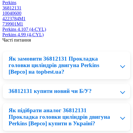
Perkins
36812131
10040600
4223784M1
739901M1
Perkins 4.107 (4-CYL)
Perkins 4.99 (4-CYL)
Часті питання
Як замовити 36812131 Прокладка
головки циліндрів двигуна Perkins
[Bepco] на topbest.ua?
36812131 купити новий чи Б/У?
Придбати 36812131 можна у нашому каталозі:
запчастини на . По завершенню замовлення Вам
зателефонує наш менеджер та допоможе
Як підібрати аналог 36812131
придбати 36812131 Прокладка головки циліндрів
Нові деталі Bepco приблизно на 23% дорожчі ніж
двигуна Perkins [Bepco] по вигідній ціні з доставкою в
Прокладка головки циліндрів двигуна
відновлені запчастини для сільськогосподарської
Київ, Харків, Львів.
Perkins [Bepco] купити в Україні?
техніки, тому все залежить від вашого бюджету. БУ
деталі менш надійні і можуть вийти з ладу в короткий