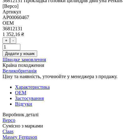
36812131 Прокладка головки циліндрів двигуна Perkins
[Bepco]
Артикул
AP00060467
OEM
36812131
1 352,16 ₴
+
-
Додати у кошик
Швидке замовлення
Країна походження
Великобританія
Ціну та наявність, уточнюйте у менеджера з продажу.
Характеристика
OEM
Застосування
Відгуки
Виробник деталі
Bepco
Сумісно з марками
Claas
Massey Ferguson