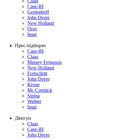
Claas
Case-IH
Geringhoff
John Deere
New Holland
Oros
Інші
Прес-підбирач
Case-IH
Claas
Massey Ferguson
New Holland
Fortschritt
John Deere
Krone
Mc Cormick
Sipma
Welger
Інші
Двигун
Claas
Case-IH
John Deere