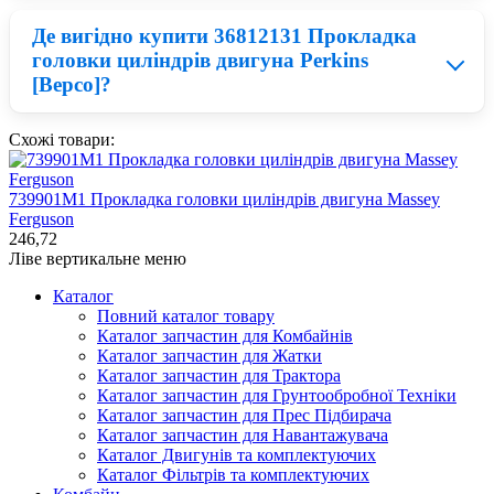
термін, а якщо встановити нові запчастини Bepco, Ви
зможете бути впевнені, що прослужать вони не один
Де вигідно купити 36812131 Прокладка
сезон.
Для того, щоб обрати якісний аналог Двигун Bepco
головки циліндрів двигуна Perkins
потрібно розуміти, що дешеві деталі для техніки
[Bepco]?
володіють меншим робочим запасом, найчастіше це
пов'язано із низькою якістю матеріалів. Відповідно при
правильному співвідношенні ціни та якості можна
Схожі товари:
придбати запчастини для Claas по ціни в два рази
нижчій від оригіналу.
Зараз на ринку великий вибір запчастини на Claas, на
перший погляд, придбати Двигун Bepco по вигідній
739901M1 Прокладка головки циліндрів двигуна Massey
ціні складно. На нашому сайті
topbest.ua
в каталозі
Ferguson
представлені запчастини Bepco по одній із найнижчих
246,72
цін на ринку.
Ліве вертикальне меню
Каталог
Повний каталог товару
Каталог запчастин для Комбайнів
Каталог запчастин для Жатки
Каталог запчастин для Трактора
Каталог запчастин для Грунтообробної Техніки
Каталог запчастин для Прес Підбирача
Каталог запчастин для Навантажувача
Каталог Двигунів та комплектуючих
Каталог Фільтрів та комплектуючих