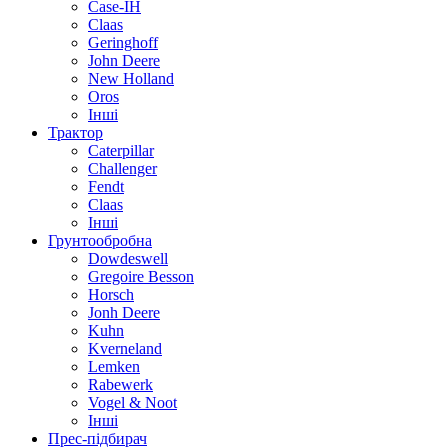
Case-IH
Claas
Geringhoff
John Deere
New Holland
Oros
Інші
Трактор
Caterpillar
Challenger
Fendt
Claas
Інші
Грунтообробна
Dowdeswell
Gregoire Besson
Horsch
Jonh Deere
Kuhn
Kverneland
Lemken
Rabewerk
Vogel & Noot
Інші
Прес-підбирач