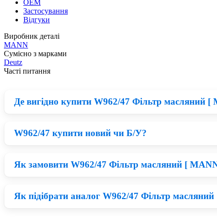
OEM
Застосування
Відгуки
Виробник деталі
MANN
Сумісно з марками
Deutz
Часті питання
Де вигідно купити W962/47 Фільтр масляний [
W962/47 купити новий чи Б/У?
Зараз на ринку великий вибір запчастини на Deutz, на пер
MANN по одній із найнижчих цін на ринку.
Як замовити W962/47 Фільтр масляний [ MANN ]
Нові деталі MANN приблизно на 23% дорожчі ніж відновлені 
вийти з ладу в короткий термін, а якщо встановити нові з
Як підібрати аналог W962/47 Фільтр масляний 
Придбати W962/47 можна у нашому каталозі: запчастини на
вигідній ціні з доставкою в Київ, Харків, Львів.