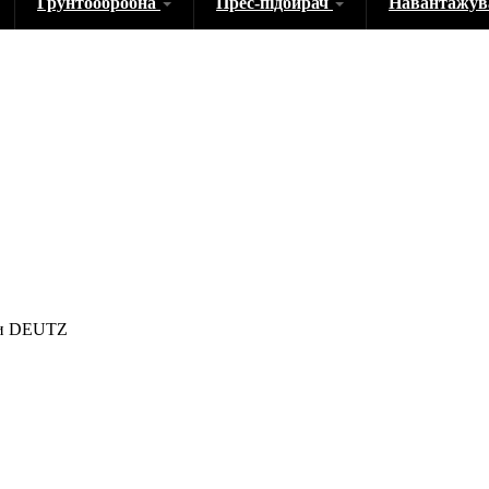
Грунтообробна
Прес-підбирач
Навантажу
іки DEUTZ