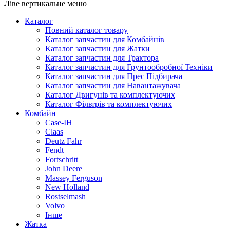
Ліве вертикальне меню
Для того, щоб обрати якісний аналог Фільтр MANN потрібно 
Каталог
матеріалів. Відповідно при правильному співвідношенні ціни
Повний каталог товару
Каталог запчастин для Комбайнів
Каталог запчастин для Жатки
Каталог запчастин для Трактора
Каталог запчастин для Грунтообробної Техніки
Каталог запчастин для Прес Підбирача
Каталог запчастин для Навантажувача
Каталог Двигунів та комплектуючих
Каталог Фільтрів та комплектуючих
Комбайн
Case-IH
Claas
Deutz Fahr
Fendt
Fortschritt
John Deere
Massey Ferguson
New Holland
Rostselmash
Volvo
Інше
Жатка