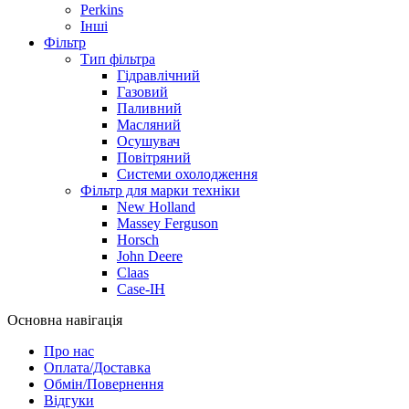
Perkins
Інші
Фільтр
Тип фільтра
Гідравлічний
Газовий
Паливний
Масляний
Осушувач
Повітряний
Системи охолодження
Фільтр для марки техніки
New Holland
Massey Ferguson
Horsch
John Deere
Claas
Case-IH
Основна навігація
Про нас
Оплата/Доставка
Обмін/Повернення
Відгуки