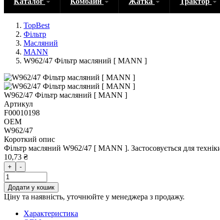
Каталог
Комбайн
Жатка
Трактор
TopBest
Фільтр
Масляний
MANN
W962/47 Фільтр масляний [ MANN ]
W962/47 Фільтр масляний [ MANN ]
Артикул
F00010198
OEM
W962/47
Короткий опис
Фільтр масляний W962/47 [ MANN ]. Застосовується для техн
10,73 ₴
+
-
Додати у кошик
Ціну та наявність, уточнюйте у менеджера з продажу.
Характеристика