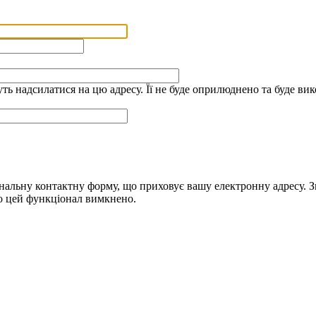
дуть надсилатися на цю адресу. Її не буде оприлюднено та буде 
альну контактну форму, що приховує вашу електронну адресу. Зве
що цей функціонал вимкнено.