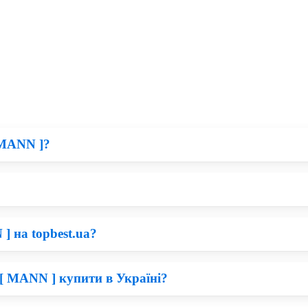
 MANN ]?
ший погляд, придбати Фільтр MANN по вигідній ціні складно. На
 на topbest.ua?
запчастини для сільськогосподарської техніки, тому все залежит
апчастини MANN, Ви зможете бути впевнені, що прослужать вони 
[ MANN ] купити в Україні?
 . По завершенню замовлення Вам зателефонує наш менеджер т