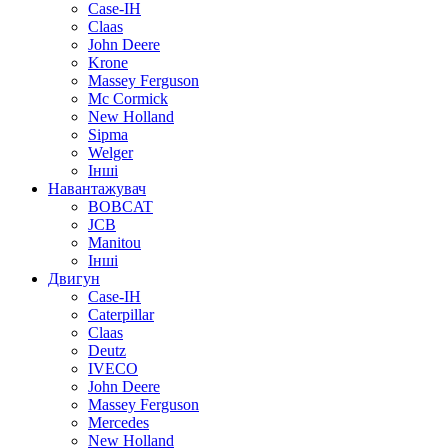
Case-IH
Claas
John Deere
Krone
Massey Ferguson
Mc Cormick
New Holland
Sipma
Welger
Інші
Навантажувач
BOBCAT
JCB
Manitou
Інші
Двигун
Case-IH
Caterpillar
Claas
Deutz
IVECO
John Deere
Massey Ferguson
Mercedes
New Holland