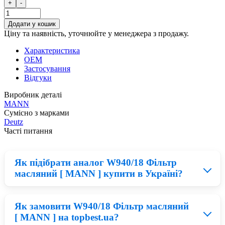
+
-
Додати у кошик
Ціну та наявність, уточнюйте у менеджера з продажу.
Характеристика
OEM
Застосування
Відгуки
Виробник деталі
MANN
Сумісно з марками
Deutz
Часті питання
Як підібрати аналог W940/18 Фільтр
масляний [ MANN ] купити в Україні?
Як замовити W940/18 Фільтр масляний
Для того, щоб обрати якісний аналог Фільтр MANN
[ MANN ] на topbest.ua?
потрібно розуміти, що дешеві деталі для техніки