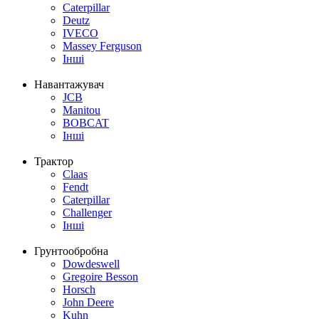
Caterpillar
Deutz
IVECO
Massey Ferguson
Інші
Навантажувач
JCB
Manitou
BOBCAT
Інші
Трактор
Claas
Fendt
Caterpillar
Challenger
Інші
Грунтообробна
Dowdeswell
Gregoire Besson
Horsch
John Deere
Kuhn