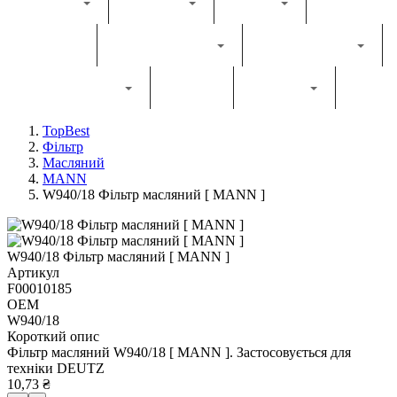
Каталог
Комбайн
Жатка
Трактор
Грунтообробна
Прес-підбирач
Навантажувач
Двигун
Фільтри
TopBest
Фільтр
Масляний
MANN
W940/18 Фільтр масляний [ MANN ]
W940/18 Фільтр масляний [ MANN ]
Артикул
F00010185
OEM
W940/18
Короткий опис
Фільтр масляний W940/18 [ MANN ]. Застосовується для
техніки DEUTZ
10,73 ₴