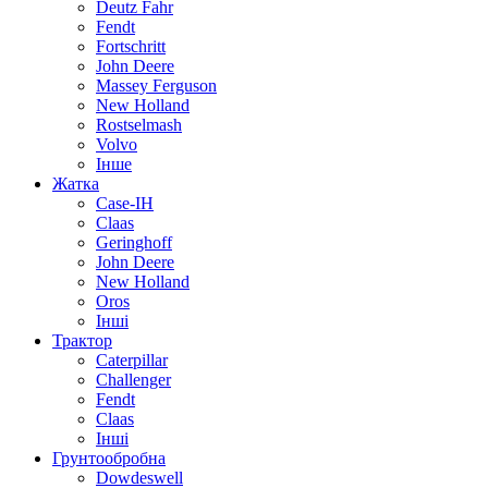
Deutz Fahr
Fendt
Fortschritt
John Deere
Massey Ferguson
New Holland
Rostselmash
Volvo
Інше
Жатка
Case-IH
Claas
Geringhoff
John Deere
New Holland
Oros
Інші
Трактор
Caterpillar
Challenger
Fendt
Claas
Інші
Грунтообробна
Dowdeswell