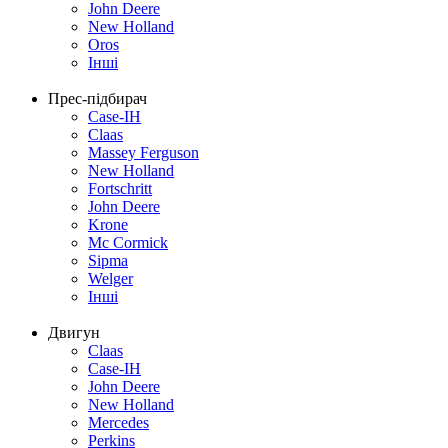
John Deere
New Holland
Oros
Інші
Прес-підбирач
Case-IH
Claas
Massey Ferguson
New Holland
Fortschritt
John Deere
Krone
Mc Cormick
Sipma
Welger
Інші
Двигун
Claas
Case-IH
John Deere
New Holland
Mercedes
Perkins