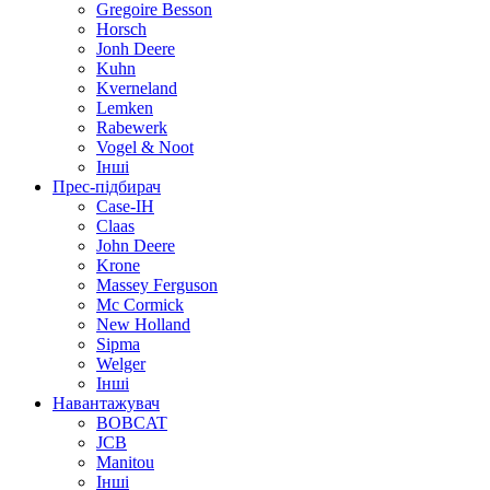
Gregoire Besson
Horsch
Jonh Deere
Kuhn
Kverneland
Lemken
Rabewerk
Vogel & Noot
Інші
Прес-підбирач
Case-IH
Claas
John Deere
Krone
Massey Ferguson
Mc Cormick
New Holland
Sipma
Welger
Інші
Навантажувач
BOBCAT
JCB
Manitou
Інші