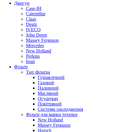
Двигун
Case-IH
Caterpillar
Claas
Deutz
IVECO
John Deere
Massey Ferguson
Mercedes
New Holland
Perkins
Інші
Фільтр
Тип фільтра
Гідравлічний
Газовий
Паливний
Масляний
Осушувач
Повітряний
Системи охолодження
Фільтр для марки техніки
New Holland
Massey Ferguson
Horsch