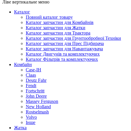
Ліве вертикальне меню
Придбати W723/3 можна у нашому каталозі: запчастини на 
Каталог
вигідній ціні з доставкою в Київ, Харків, Львів.
Повний каталог товару
Каталог запчастин для Комбайнів
Каталог запчастин для Жатки
Каталог запчастин для Трактора
Каталог запчастин для Грунтообробної Техніки
Каталог запчастин для Прес Підбирача
Каталог запчастин для Навантажувача
Каталог Двигунів та комплектуючих
Каталог Фільтрів та комплектуючих
Комбайн
Case-IH
Claas
Deutz Fahr
Fendt
Fortschritt
John Deere
Massey Ferguson
New Holland
Rostselmash
Volvo
Інше
Жатка