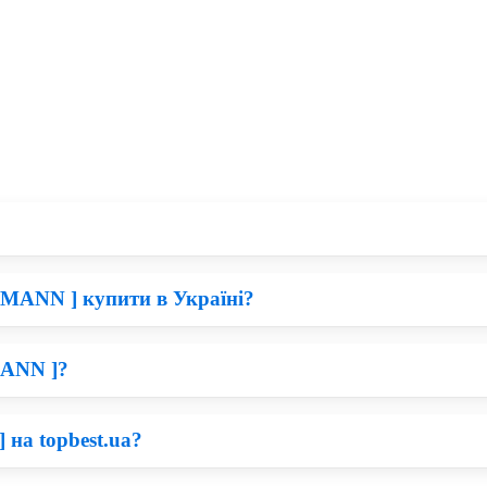
 MANN ] купити в Україні?
запчастини для сільськогосподарської техніки, тому все залежит
апчастини MANN, Ви зможете бути впевнені, що прослужать вони 
MANN ]?
розуміти, що дешеві деталі для техніки володіють меншим робоч
 та якості можна придбати запчастини для Perkins по ціни в два 
на topbest.ua?
рший погляд, придбати Фільтр MANN по вигідній ціні складно. 