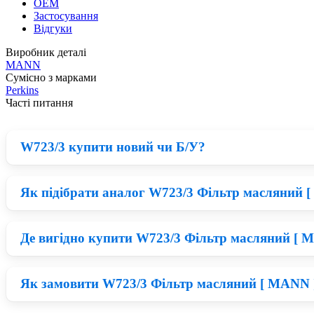
OEM
Застосування
Відгуки
Виробник деталі
MANN
Сумісно з марками
Perkins
Часті питання
W723/3 купити новий чи Б/У?
Як підібрати аналог W723/3 Фільтр масляний [
Нові деталі MANN приблизно на 23% дорожчі ніж відновлені 
вийти з ладу в короткий термін, а якщо встановити нові з
Де вигідно купити W723/3 Фільтр масляний [ 
Для того, щоб обрати якісний аналог Фільтр MANN потрібно 
матеріалів. Відповідно при правильному співвідношенні ціни
Як замовити W723/3 Фільтр масляний [ MANN ] 
Зараз на ринку великий вибір запчастини на Perkins, на пе
MANN по одній із найнижчих цін на ринку.