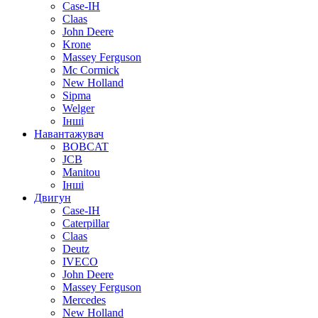
Case-IH
Claas
John Deere
Krone
Massey Ferguson
Mc Cormick
New Holland
Sipma
Welger
Інші
Навантажувач
BOBCAT
JCB
Manitou
Інші
Двигун
Case-IH
Caterpillar
Claas
Deutz
IVECO
John Deere
Massey Ferguson
Mercedes
New Holland