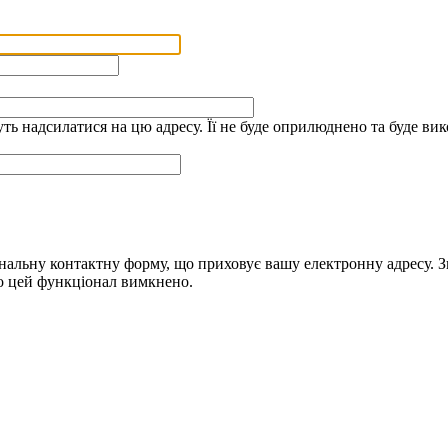
дуть надсилатися на цю адресу. Її не буде оприлюднено та буде 
альну контактну форму, що приховує вашу електронну адресу. Зве
що цей функціонал вимкнено.