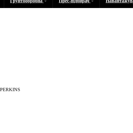
Грунтообробна
Прес-підбирач
Навантажу
и PERKINS