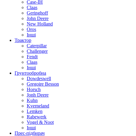
Case-IH
Claas
Geringhoff
John Deere
New Holland
Oros
Інші
Трактор
Caterpillar
Challenger
Fendt
Claas
Інші
Грунтообробна
Dowdeswell
Gregoire Besson
Horsch
Jonh Deere
Kuhn
Kverneland
Lemken
Rabewerk
Vogel & Noot
Інші
Прес-підбирач