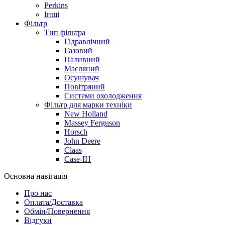
Perkins
Інші
Фільтр
Тип фільтра
Гідравлічний
Газовий
Паливний
Масляний
Осушувач
Повітряний
Системи охолодження
Фільтр для марки техніки
New Holland
Massey Ferguson
Horsch
John Deere
Claas
Case-IH
Основна навігація
Про нас
Оплата/Доставка
Обмін/Повернення
Відгуки