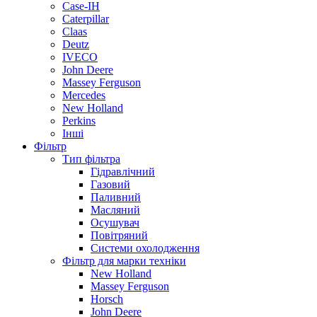
Case-IH
Caterpillar
Claas
Deutz
IVECO
John Deere
Massey Ferguson
Mercedes
New Holland
Perkins
Інші
Фільтр
Тип фільтра
Гідравлічний
Газовий
Паливний
Масляний
Осушувач
Повітряний
Системи охолодження
Фільтр для марки техніки
New Holland
Massey Ferguson
Horsch
John Deere