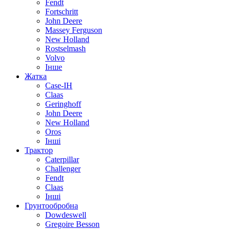
Fendt
Fortschritt
John Deere
Massey Ferguson
New Holland
Rostselmash
Volvo
Інше
Жатка
Case-IH
Claas
Geringhoff
John Deere
New Holland
Oros
Інші
Трактор
Caterpillar
Challenger
Fendt
Claas
Інші
Грунтообробна
Dowdeswell
Gregoire Besson