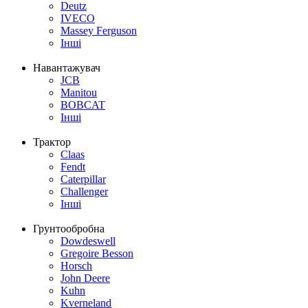
Deutz
IVECO
Massey Ferguson
Інші
Навантажувач
JCB
Manitou
BOBCAT
Інші
Трактор
Claas
Fendt
Caterpillar
Challenger
Інші
Грунтообробна
Dowdeswell
Gregoire Besson
Horsch
John Deere
Kuhn
Kverneland