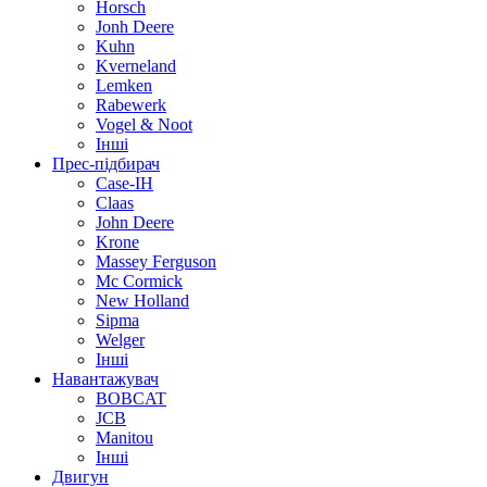
Horsch
Jonh Deere
Kuhn
Kverneland
Lemken
Rabewerk
Vogel & Noot
Інші
Прес-підбирач
Case-IH
Claas
John Deere
Krone
Massey Ferguson
Mc Cormick
New Holland
Sipma
Welger
Інші
Навантажувач
BOBCAT
JCB
Manitou
Інші
Двигун