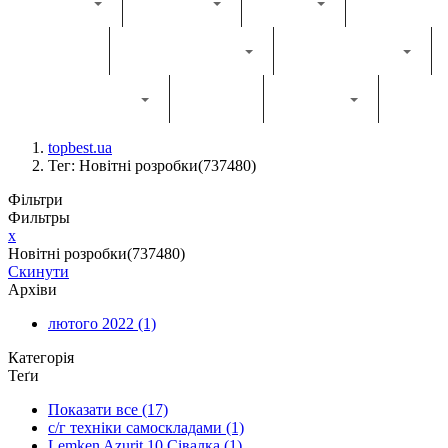
Каталог
Комбайн
Жатка
Трактор
Грунтообробна
Прес-підбирач
Навантажувач
Двигун
Фільтри
topbest.ua
Тег: Новітні розробки(737480)
Фільтри
Фильтры
x
Новітні розробки(737480)
Скинути
Архіви
лютого 2022
(1)
Категорія
Теґи
Показати все
(17)
с/г техніки самоскладами
(1)
Lemken Azurit 10 Сівалка
(1)