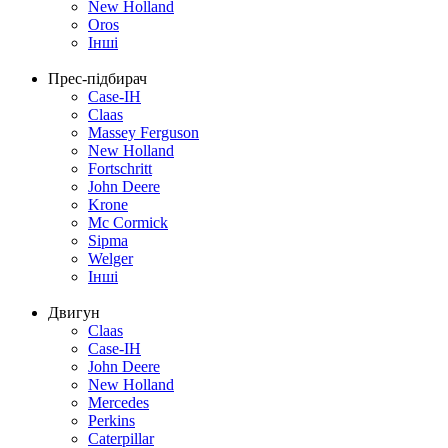
New Holland
Oros
Інші
Прес-підбирач
Case-IH
Claas
Massey Ferguson
New Holland
Fortschritt
John Deere
Krone
Mc Cormick
Sipma
Welger
Інші
Двигун
Claas
Case-IH
John Deere
New Holland
Mercedes
Perkins
Caterpillar