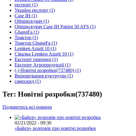
експорт
(1)
Україна експорт
(1)
Case IH
(1)
Обприскувач
(1)
Обприскувач Case IH Patriot 50 AFS
(1)
GhangFa
(1)
Трактор
(1)
Трактор GhangFa
(1)
Lemken Azurit 10
(1)
Сівалка Lemken Azurit 10
(1)
Експорт пшениці
(1)
Експорт Агропродукції
(1)
(-)
Новітні розробки(737480)
(1)
Вирощування кукурудзи
(1)
самоскид
(1)
Тег: Новітні розробки(737480)
Подивитись всі новини
02/21/2022 - 09:30
«Байєр» розповів про новітні розробки