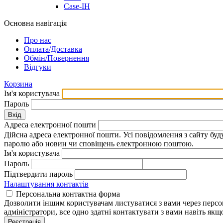
Case-IH
Основна навігація
Про нас
Оплата/Доставка
Обмін/Повернення
Відгуки
Корзина
Ім'я користувача
Пароль
Вхід
Адреса електронної пошти
Дійсна адреса електронної пошти. Усі повідомлення з сайту бу
паролю або новин чи сповіщень електронною поштою.
Ім'я користувача
Пароль
Підтвердити пароль
Налаштування контактів
Персональна контактна форма
Дозволити іншим користувачам листуватися з вами через персон
адміністратори, все одно здатні контактувати з вами навіть як
Реєстрація