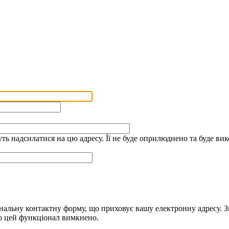
дуть надсилатися на цю адресу. Її не буде оприлюднено та буде 
альну контактну форму, що приховує вашу електронну адресу. Зве
що цей функціонал вимкнено.