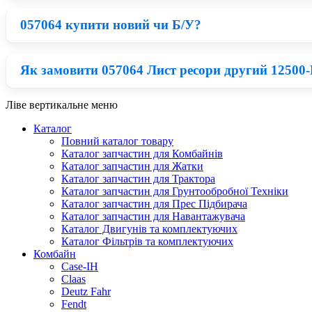
057064 купити новий чи Б/У?
Для того, щоб обрати якісний аналог Різне Bellota потрібно
матеріалів. Відповідно при правильному співвідношенні ціни
Як замовити 057064 Лист ресори другий 12500-H1
Нові деталі Bellota приблизно на 23% дорожчі ніж відновлен
вийти з ладу в короткий термін, а якщо встановити нові зап
Ліве вертикальне меню
Придбати 057064 можна у нашому каталозі: запчастини на 
Каталог
ресори другий 12500-H1 (Bellota) Kverneland по вигідній ціні
Повний каталог товару
Каталог запчастин для Комбайнів
Каталог запчастин для Жатки
Каталог запчастин для Трактора
Каталог запчастин для Грунтообробної Техніки
Каталог запчастин для Прес Підбирача
Каталог запчастин для Навантажувача
Каталог Двигунів та комплектуючих
Каталог Фільтрів та комплектуючих
Комбайн
Case-IH
Claas
Deutz Fahr
Fendt