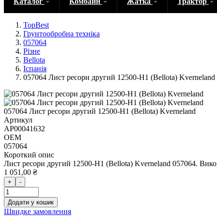
Каталог
Комбайн
Жатка
Трактор
TopBest
Грунтообробна техніка
057064
Різне
Bellota
Іспанія
057064 Лист ресори другий 12500-H1 (Bellota) Kverneland
057064 Лист ресори другий 12500-H1 (Bellota) Kverneland
Артикул
AP00041632
OEM
057064
Короткий опис
Лист ресори другий 12500-H1 (Bellota) Kverneland 057064. Вик
1 051,00 ₴
+
-
Додати у кошик
Швидке замовлення