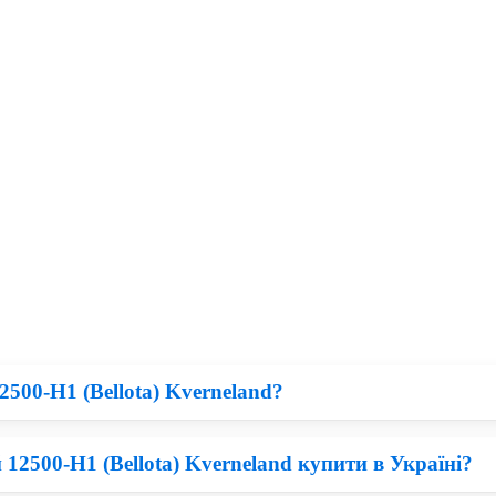
2500-H1 (Bellota) Kverneland?
12500-H1 (Bellota) Kverneland купити в Україні?
ехніка Kverneland, на перший погляд, придбати Різне Bellota по 
а ринку.