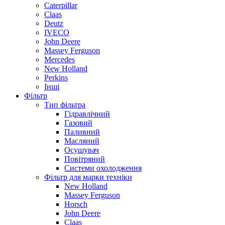
Caterpillar
Claas
Deutz
IVECO
John Deere
Massey Ferguson
Mercedes
New Holland
Perkins
Інші
Фільтр
Тип фільтра
Гідравлічний
Газовий
Паливний
Масляний
Осушувач
Повітряний
Системи охолодження
Фільтр для марки техніки
New Holland
Massey Ferguson
Horsch
John Deere
Claas