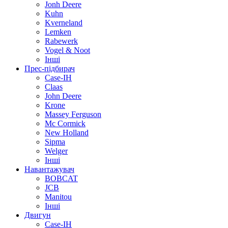
Jonh Deere
Kuhn
Kverneland
Lemken
Rabewerk
Vogel & Noot
Інші
Прес-підбирач
Case-IH
Claas
John Deere
Krone
Massey Ferguson
Mc Cormick
New Holland
Sipma
Welger
Інші
Навантажувач
BOBCAT
JCB
Manitou
Інші
Двигун
Case-IH