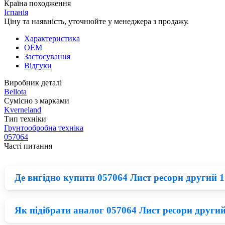
Країна походження
Іспанія
Ціну та наявність, уточнюйте у менеджера з продажу.
Характеристика
OEM
Застосування
Відгуки
Виробник деталі
Bellota
Сумісно з марками
Kverneland
Тип техніки
Грунтообробна техніка
057064
Часті питання
Де вигідно купити 057064 Лист ресори другий 1
Як підібрати аналог 057064 Лист ресори другий 
Зараз на ринку великий вибір запчастини на Грунтообробна т
представлені запчастини Bellota по одній із найнижчих цін н