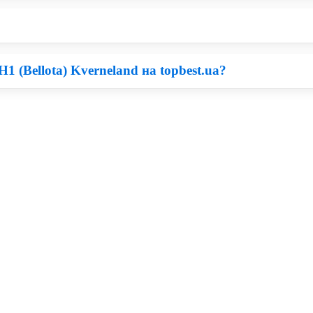
 розуміти, що дешеві деталі для техніки володіють меншим робочи
 та якості можна придбати запчастини для Kverneland по ціни в 
 (Bellota) Kverneland на topbest.ua?
і запчастини для сільськогосподарської техніки, тому все залежи
частини Bellota, Ви зможете бути впевнені, що прослужать вони н
Грунтообробна техніка. По завершенню замовлення Вам зателеф
 з доставкою в Київ, Харків, Львів.