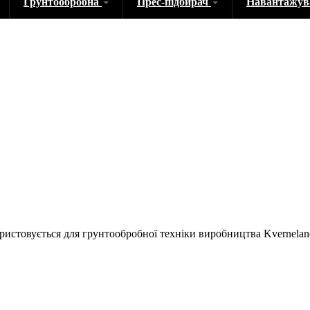
Грунтообробна
Прес-підбирач
Навантажу
ористовується для грунтообробної техніки виробництва Kvernelan