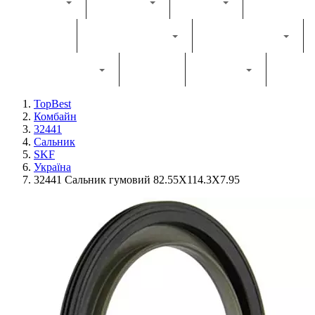
Каталог
Комбайн
Жатка
Трактор
Грунтообробна
Прес-підбирач
Навантажувач
Двигун
Фільтри
TopBest
Комбайн
32441
Сальник
SKF
Україна
32441 Сальник гумовий 82.55X114.3X7.95