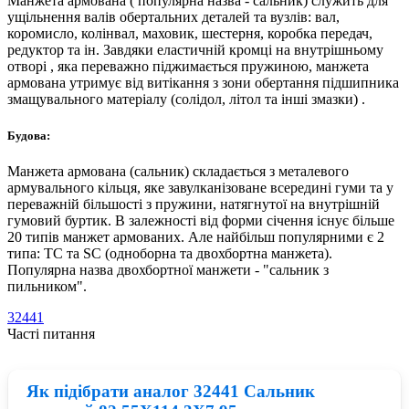
Манжета армована ( популярна назва - сальник) служить для
ущільнення валів обертальних деталей та вузлів: вал,
коромисло, колінвал, маховик, шестерня, коробка передач,
редуктор та ін. Завдяки еластичній кромці на внутрішньому
отворі , яка переважно піджимається пружиною, манжета
армована утримує від витікання з зони обертання підшипника
змащувального матеріалу (солідол, літол та інші змазки) .
Будова:
Манжета армована (сальник) складається з металевого
армувального кільця, яке завулканізоване всередині гуми та у
переважній більшості з пружини, натягнутої на внутрішній
гумовий буртик. В залежності від форми січення існує більше
20 типів манжет армованих. Але найбільш популярними є 2
типа: TC та SC (одноборна та двохбортна манжета).
Популярна назва двохбортної манжети - "сальник з
пильником".
32441
Часті питання
Як підібрати аналог 32441 Сальник