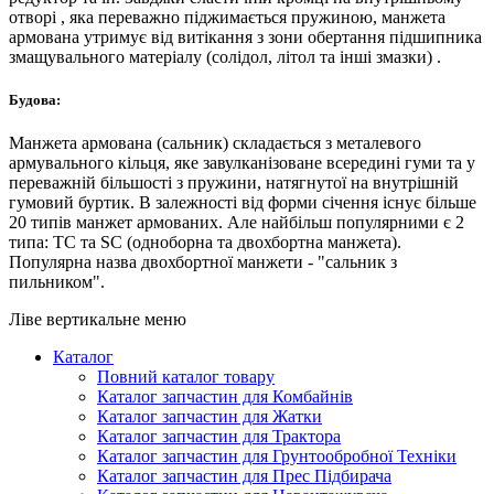
отворі , яка переважно піджимається пружиною, манжета
армована утримує від витікання з зони обертання підшипника
змащувального матеріалу (солідол, літол та інші змазки) .
Будова:
Манжета армована (сальник) складається з металевого
армувального кільця, яке завулканізоване всередині гуми та у
переважній більшості з пружини, натягнутої на внутрішній
гумовий буртик. В залежності від форми січення існує більше
20 типів манжет армованих. Але найбільш популярними є 2
типа: TC та SC (одноборна та двохбортна манжета).
Популярна назва двохбортної манжети - "сальник з
пильником".
Ліве вертикальне меню
Каталог
Повний каталог товару
Каталог запчастин для Комбайнів
Каталог запчастин для Жатки
Каталог запчастин для Трактора
Каталог запчастин для Грунтообробної Техніки
Каталог запчастин для Прес Підбирача