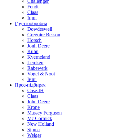
Challenger
Fendt
Claas
Інші
Грунтообробна
Dowdeswell
Gregoire Besson
Horsch
Jonh Deere
Kuhn
Kverneland
Lemken
Rabewerk
Vogel & Noot
Інші
Прес-підбирач
Case-IH
Claas
John Deere
Krone
Massey Ferguson
Mc Cormick
New Holland
Sipma
Welger