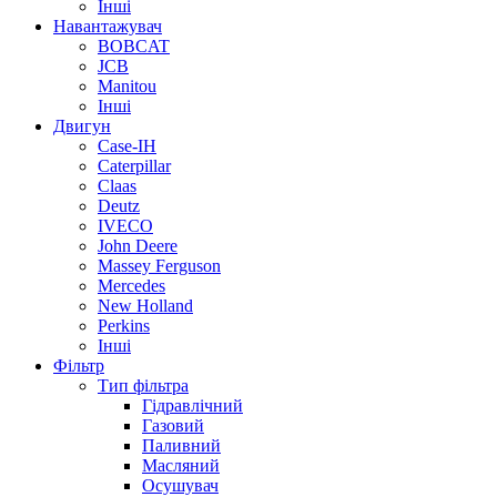
Інші
Навантажувач
BOBCAT
JCB
Manitou
Інші
Двигун
Case-IH
Caterpillar
Claas
Deutz
IVECO
John Deere
Massey Ferguson
Mercedes
New Holland
Perkins
Інші
Фільтр
Тип фільтра
Гідравлічний
Газовий
Паливний
Масляний
Осушувач