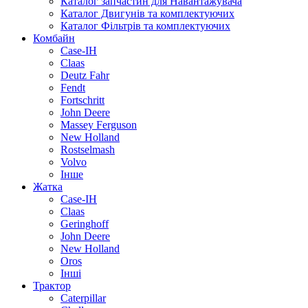
Каталог запчастин для Навантажувача
Каталог Двигунів та комплектуючих
Каталог Фільтрів та комплектуючих
Комбайн
Case-IH
Claas
Deutz Fahr
Fendt
Fortschritt
John Deere
Massey Ferguson
New Holland
Rostselmash
Volvo
Інше
Жатка
Case-IH
Claas
Geringhoff
John Deere
New Holland
Oros
Інші
Трактор
Caterpillar