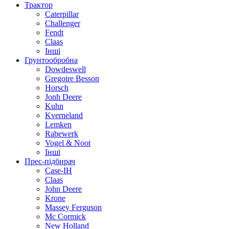
Трактор
Caterpillar
Challenger
Fendt
Claas
Інші
Грунтообробна
Dowdeswell
Gregoire Besson
Horsch
Jonh Deere
Kuhn
Kverneland
Lemken
Rabewerk
Vogel & Noot
Інші
Прес-підбирач
Case-IH
Claas
John Deere
Krone
Massey Ferguson
Mc Cormick
New Holland