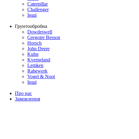
Caterpillar
Challenger
Інші
Грунтообробна
Dowdeswell
Gregoire Besson
Horsch
John Deere
Kuhn
Kverneland
Lemken
Rabewerk
Vogel & Noot
Інші
Про нас
Замовлення