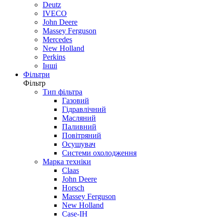
Deutz
IVECO
John Deere
Massey Ferguson
Mercedes
New Holland
Perkins
Інші
Фільтри
Фільтр
Тип фільтра
Газовий
Гідравлічний
Масляний
Паливний
Повітряний
Осушувач
Системи охолодження
Марка техніки
Claas
John Deere
Horsch
Massey Ferguson
New Holland
Case-IH