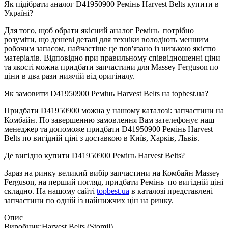
Як підібрати аналог D41950900 Ремінь Harvest Belts купити в
Україні?
Для того, щоб обрати якісний аналог Ремінь потрібно
розуміти, що дешеві деталі для техніки володіють меншим
робочим запасом, найчастіше це пов'язано із низькою якістю
матеріалів. Відповідно при правильному співвідношенні ціни
та якості можна придбати запчастини для Massey Ferguson по
ціни в два рази нижчій від оригіналу.
Як замовити D41950900 Ремінь Harvest Belts на topbest.ua?
Придбати D41950900 можна у нашому каталозі: запчастини на
Комбайн. По завершенню замовлення Вам зателефонує наш
менеджер та допоможе придбати D41950900 Ремінь Harvest
Belts по вигідній ціні з доставкою в Київ, Харків, Львів.
Де вигідно купити D41950900 Ремінь Harvest Belts?
Зараз на ринку великий вибір запчастини на Комбайн Massey
Ferguson, на перший погляд, придбати Ремінь по вигідній ціні
складно. На нашому сайті
topbest.ua
в каталозі представлені
запчастини по одній із найнижчих цін на ринку.
Опис
Виробник:
Harvest Belts (Stomil)