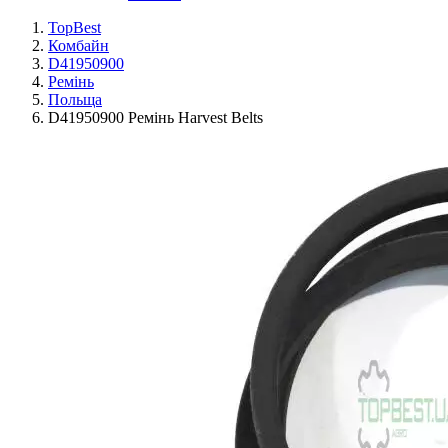
TopBest
Комбайн
D41950900
Ремінь
Польща
D41950900 Ремінь Harvest Belts