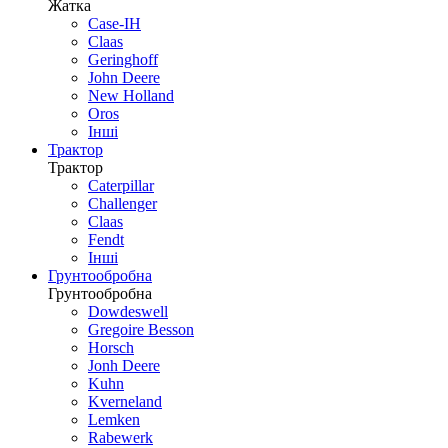
Жатка
Case-IH
Claas
Geringhoff
John Deere
New Holland
Oros
Інші
Трактор
Трактор
Caterpillar
Challenger
Claas
Fendt
Інші
Грунтообробна
Грунтообробна
Dowdeswell
Gregoire Besson
Horsch
Jonh Deere
Kuhn
Kverneland
Lemken
Rabewerk