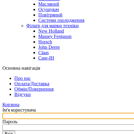
Масляний
Осушувач
Повітряний
Системи охолодження
Фільтр для марки техніки
New Holland
Massey Ferguson
Horsch
John Deere
Claas
Case-IH
Основна навігація
Про нас
Оплата/Доставка
Обмін/Повернення
Відгуки
Корзина
Ім'я користувача
Пароль
Вхід