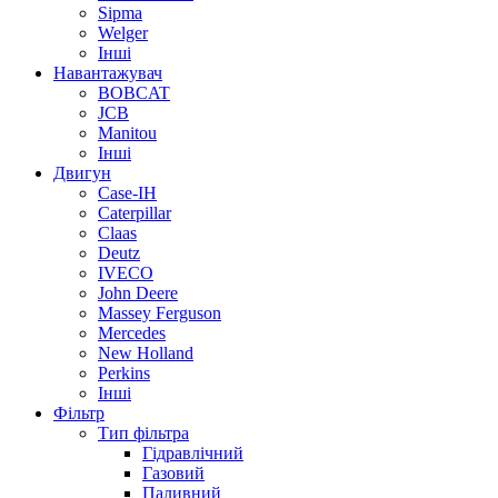
Sipma
Welger
Інші
Навантажувач
BOBCAT
JCB
Manitou
Інші
Двигун
Case-IH
Caterpillar
Claas
Deutz
IVECO
John Deere
Massey Ferguson
Mercedes
New Holland
Perkins
Інші
Фільтр
Тип фільтра
Гідравлічний
Газовий
Паливний