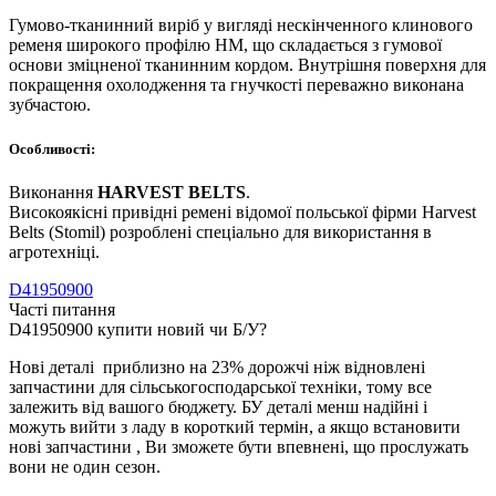
Гумово-тканинний виріб у вигляді нескінченного клинового
ременя широкого профілю HM, що складається з гумової
основи зміцненої тканинним кордом. Внутрішня поверхня для
покращення охолодження та гнучкості переважно виконана
зубчастою.
Особливості:
Виконання
HARVEST BELTS
.
Високоякісні привідні ремені відомої польської фірми Harvest
Belts (Stomil) розроблені спеціально для використання в
агротехніці.
D41950900
Часті питання
D41950900 купити новий чи Б/У?
Нові деталі приблизно на 23% дорожчі ніж відновлені
запчастини для сільськогосподарської техніки, тому все
залежить від вашого бюджету. БУ деталі менш надійні і
можуть вийти з ладу в короткий термін, а якщо встановити
нові запчастини , Ви зможете бути впевнені, що прослужать
вони не один сезон.