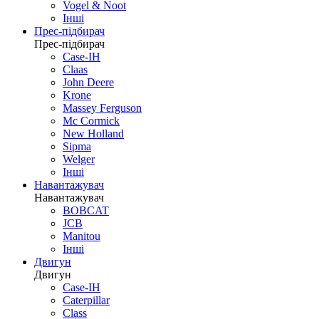
Vogel & Noot
Інші
Прес-підбирач
Прес-підбирач
Case-IH
Claas
John Deere
Krone
Massey Ferguson
Mc Cormick
New Holland
Sipma
Welger
Інші
Навантажувач
Навантажувач
BOBCAT
JCB
Manitou
Інші
Двигун
Двигун
Case-IH
Caterpillar
Class