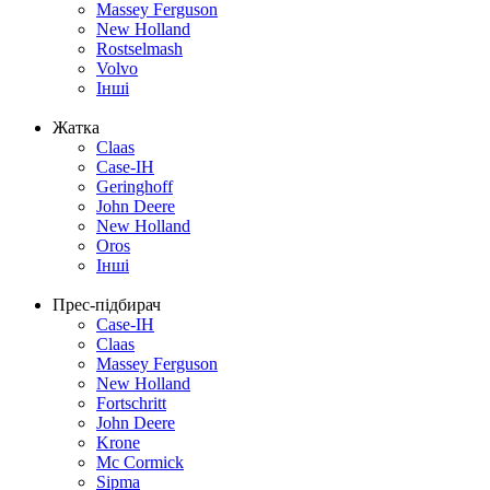
Massey Ferguson
New Holland
Rostselmash
Volvo
Інші
Жатка
Claas
Case-IH
Geringhoff
John Deere
New Holland
Oros
Інші
Прес-підбирач
Case-IH
Claas
Massey Ferguson
New Holland
Fortschritt
John Deere
Krone
Mc Cormick
Sipma