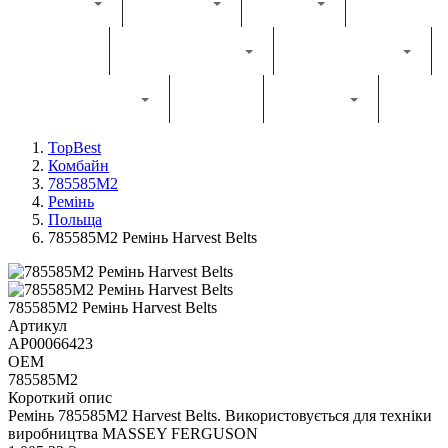
Каталог
Комбайн
Жатка
Трактор
Грунтообробна
Прес-підбирач
Навантажувач
Двигун
Фільтри
TopBest
Комбайн
785585M2
Ремінь
Польща
785585M2 Ремінь Harvest Belts
785585M2 Ремінь Harvest Belts
Артикул
AP00066423
OEM
785585M2
Короткий опис
Ремінь 785585M2 Harvest Belts. Використовується для техніки
виробництва MASSEY FERGUSON