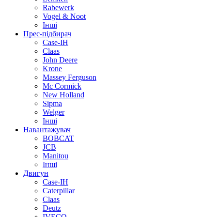
Rabewerk
Vogel & Noot
Інші
Прес-підбирач
Case-IH
Claas
John Deere
Krone
Massey Ferguson
Mc Cormick
New Holland
Sipma
Welger
Інші
Навантажувач
BOBCAT
JCB
Manitou
Інші
Двигун
Case-IH
Caterpillar
Claas
Deutz
IVECO