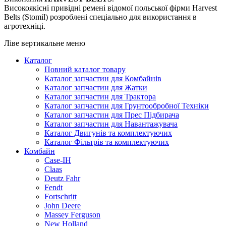
Високоякісні привідні ремені відомої польської фірми Harvest
Belts (Stomil) розроблені спеціально для використання в
агротехніці.
Ліве вертикальне меню
Каталог
Повний каталог товару
Каталог запчастин для Комбайнів
Каталог запчастин для Жатки
Каталог запчастин для Трактора
Каталог запчастин для Грунтообробної Техніки
Каталог запчастин для Прес Підбирача
Каталог запчастин для Навантажувача
Каталог Двигунів та комплектуючих
Каталог Фільтрів та комплектуючих
Комбайн
Case-IH
Claas
Deutz Fahr
Fendt
Fortschritt
John Deere
Massey Ferguson
New Holland