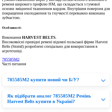
ременя широкого профілю HM, що складається з гумової
основи зміцненої тканинним кордом. Внутрішня поверхня для
покращення охолодження та гнучкості переважно виконана
зубчастою.
Особливості:
Виконання
HARVEST BELTS
.
Високоякісні привідні ремені відомої польської фірми Harvest
Belts (Stomil) розроблені спеціально для використання в
агротехніці.
785585M2
Часті питання
785585M2 купити новий чи Б/У?
Як підібрати аналог 785585M2 Ремінь
Нові деталі приблизно на 23% дорожчі ніж відновлені
Harvest Belts купити в Україні?
запчастини для сільськогосподарської техніки, тому все
залежить від вашого бюджету. БУ деталі менш надійні і
можуть вийти з ладу в короткий термін, а якщо