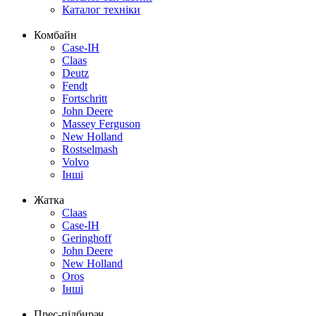
Каталог техніки
Комбайн
Case-IH
Claas
Deutz
Fendt
Fortschritt
John Deere
Massey Ferguson
New Holland
Rostselmash
Volvo
Інші
Жатка
Claas
Case-IH
Geringhoff
John Deere
New Holland
Oros
Інші
Прес-підбирач