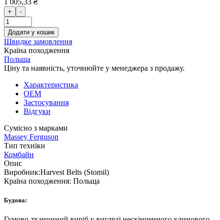
1 005,33 ₴
+
-
Додати у кошик
Швидке замовлення
Країна походження
Польща
Ціну та наявність, уточнюйте у менеджера з продажу.
Характеристика
OEM
Застосування
Відгуки
Сумісно з марками
Massey Ferguson
Тип техніки
Комбайн
Опис
Виробник:
Harvest Belts (Stomil)
Країна походження:
Польща
Будова:
Гумово-тканинний виріб у вигляді нескінченного клинового