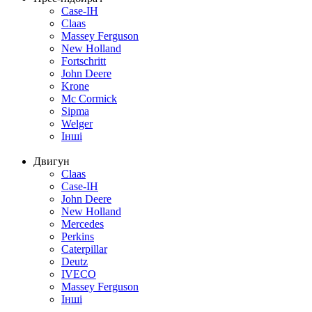
Case-IH
Claas
Massey Ferguson
New Holland
Fortschritt
John Deere
Krone
Mc Cormick
Sipma
Welger
Інші
Двигун
Claas
Case-IH
John Deere
New Holland
Mercedes
Perkins
Caterpillar
Deutz
IVECO
Massey Ferguson
Інші