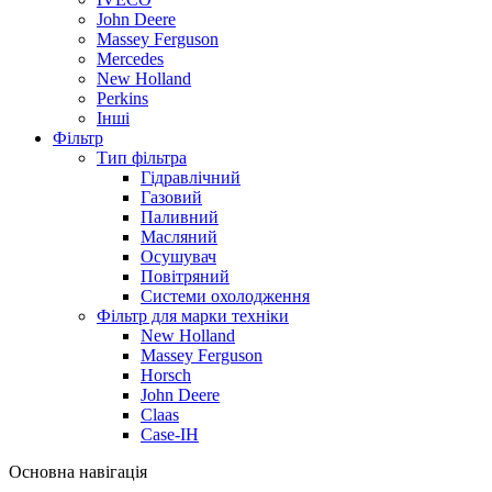
John Deere
Massey Ferguson
Mercedes
New Holland
Perkins
Інші
Фільтр
Тип фільтра
Гідравлічний
Газовий
Паливний
Масляний
Осушувач
Повітряний
Системи охолодження
Фільтр для марки техніки
New Holland
Massey Ferguson
Horsch
John Deere
Claas
Case-IH
Основна навігація