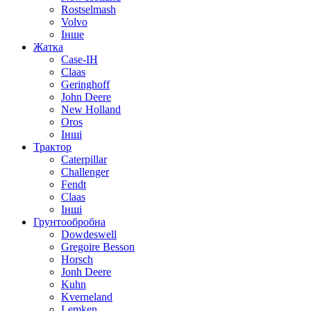
Rostselmash
Volvo
Інше
Жатка
Case-IH
Claas
Geringhoff
John Deere
New Holland
Oros
Інші
Трактор
Caterpillar
Challenger
Fendt
Claas
Інші
Грунтообробна
Dowdeswell
Gregoire Besson
Horsch
Jonh Deere
Kuhn
Kverneland
Lemken