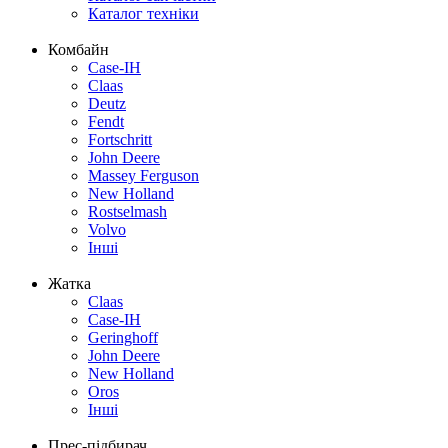
Каталог техніки
Комбайн
Case-IH
Claas
Deutz
Fendt
Fortschritt
John Deere
Massey Ferguson
New Holland
Rostselmash
Volvo
Інші
Жатка
Claas
Case-IH
Geringhoff
John Deere
New Holland
Oros
Інші
Прес-підбирач