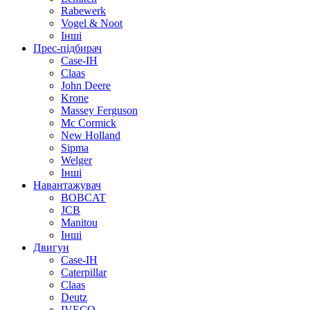
Rabewerk
Vogel & Noot
Інші
Прес-підбирач
Case-IH
Claas
John Deere
Krone
Massey Ferguson
Mc Cormick
New Holland
Sipma
Welger
Інші
Навантажувач
BOBCAT
JCB
Manitou
Інші
Двигун
Case-IH
Caterpillar
Claas
Deutz
IVECO