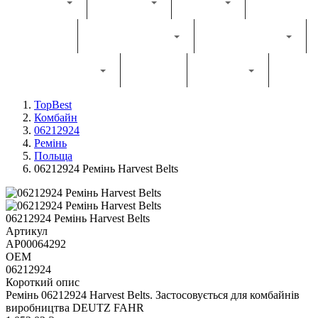
Каталог
Комбайн
Жатка
Трактор
Грунтообробна
Прес-підбирач
Навантажувач
Двигун
Фільтри
TopBest
Комбайн
06212924
Ремінь
Польща
06212924 Ремінь Harvest Belts
06212924 Ремінь Harvest Belts
Артикул
AP00064292
OEM
06212924
Короткий опис
Ремінь 06212924 Harvest Belts. Застосовується для комбайнів
виробництва DEUTZ FAHR