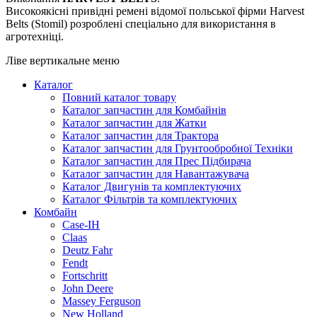
Високоякісні привідні ремені відомої польської фірми Harvest
Belts (Stomil) розроблені спеціально для використання в
агротехніці.
Ліве вертикальне меню
Каталог
Повний каталог товару
Каталог запчастин для Комбайнів
Каталог запчастин для Жатки
Каталог запчастин для Трактора
Каталог запчастин для Грунтообробної Техніки
Каталог запчастин для Прес Підбирача
Каталог запчастин для Навантажувача
Каталог Двигунів та комплектуючих
Каталог Фільтрів та комплектуючих
Комбайн
Case-IH
Claas
Deutz Fahr
Fendt
Fortschritt
John Deere
Massey Ferguson
New Holland