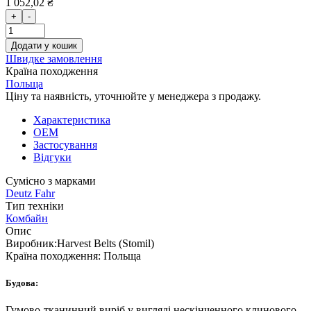
1 052,02 ₴
+
-
Додати у кошик
Швидке замовлення
Країна походження
Польща
Ціну та наявність, уточнюйте у менеджера з продажу.
Характеристика
OEM
Застосування
Відгуки
Сумісно з марками
Deutz Fahr
Тип техніки
Комбайн
Опис
Виробник:
Harvest Belts (Stomil)
Країна походження:
Польща
Будова:
Гумово-тканинний виріб у вигляді нескінченного клинового