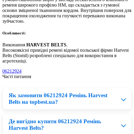
ременя широкого профілю HM, що складається з гумової
основи зміцненої тканинним кордом. Внутрішня поверхня для
покращення охолодження та гнучкості переважно виконана
зубчастою.
Особливості:
Виконання
HARVEST BELTS
.
Високоякісні привідні ремені відомої польської фірми Harvest
Belts (Stomil) розроблені спеціально для використання в
агротехніці.
06212924
Часті питання
Як замовити 06212924 Ремінь Harvest
Belts на topbest.ua?
Де вигідно купити 06212924 Ремінь
Придбати 06212924 можна у нашому каталозі:
Harvest Belts?
запчастини на Комбайн. По завершенню замовлення