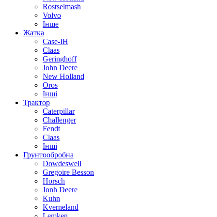
Rostselmash
Volvo
Інше
Жатка
Case-IH
Claas
Geringhoff
John Deere
New Holland
Oros
Інші
Трактор
Caterpillar
Challenger
Fendt
Claas
Інші
Грунтообробна
Dowdeswell
Gregoire Besson
Horsch
Jonh Deere
Kuhn
Kverneland
Lemken