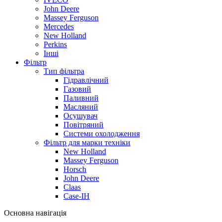
John Deere
Massey Ferguson
Mercedes
New Holland
Perkins
Інші
Фільтр
Тип фільтра
Гідравлічний
Газовий
Паливний
Масляний
Осушувач
Повітряний
Системи охолодження
Фільтр для марки техніки
New Holland
Massey Ferguson
Horsch
John Deere
Claas
Case-IH
Основна навігація