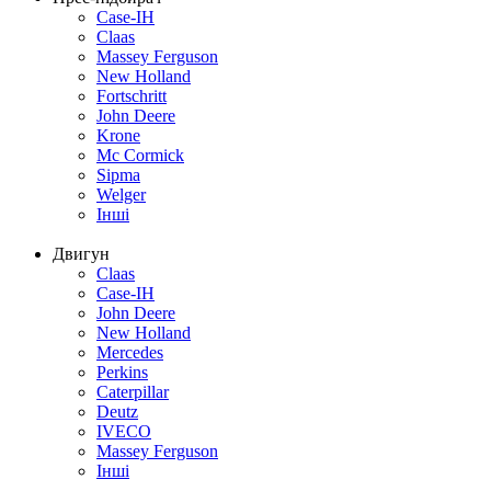
Case-IH
Claas
Massey Ferguson
New Holland
Fortschritt
John Deere
Krone
Mc Cormick
Sipma
Welger
Інші
Двигун
Claas
Case-IH
John Deere
New Holland
Mercedes
Perkins
Caterpillar
Deutz
IVECO
Massey Ferguson
Інші