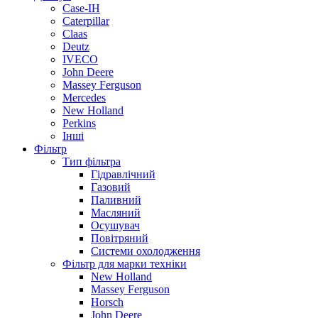
Case-IH
Caterpillar
Claas
Deutz
IVECO
John Deere
Massey Ferguson
Mercedes
New Holland
Perkins
Інші
Фільтр
Тип фільтра
Гідравлічний
Газовий
Паливний
Масляний
Осушувач
Повітряний
Системи охолодження
Фільтр для марки техніки
New Holland
Massey Ferguson
Horsch
John Deere