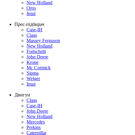
New Holland
Oros
Інші
Прес-підбирач
Case-IH
Claas
Massey Ferguson
New Holland
Fortschritt
John Deere
Krone
Mc Cormick
Sipma
Welger
Інші
Двигун
Claas
Case-IH
John Deere
New Holland
Mercedes
Perkins
Caterpillar