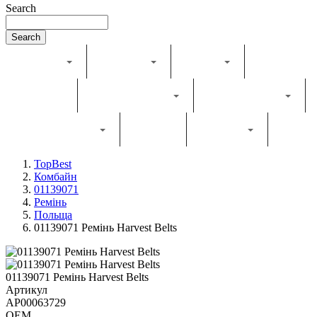
Search
Search
Каталог
Комбайн
Жатка
Трактор
Грунтообробна
Прес-підбирач
Навантажувач
Двигун
Фільтри
TopBest
Комбайн
01139071
Ремінь
Польща
01139071 Ремінь Harvest Belts
01139071 Ремінь Harvest Belts
Артикул
AP00063729
OEM