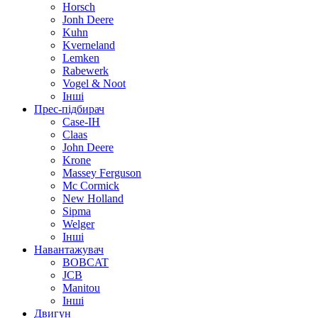
Horsch
Jonh Deere
Kuhn
Kverneland
Lemken
Rabewerk
Vogel & Noot
Інші
Прес-підбирач
Case-IH
Claas
John Deere
Krone
Massey Ferguson
Mc Cormick
New Holland
Sipma
Welger
Інші
Навантажувач
BOBCAT
JCB
Manitou
Інші
Двигун