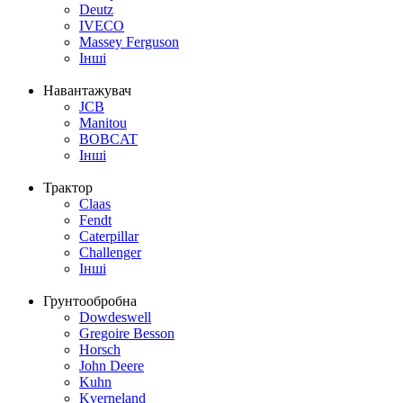
Deutz
IVECO
Massey Ferguson
Інші
Навантажувач
JCB
Manitou
BOBCAT
Інші
Трактор
Claas
Fendt
Caterpillar
Challenger
Інші
Грунтообробна
Dowdeswell
Gregoire Besson
Horsch
John Deere
Kuhn
Kverneland