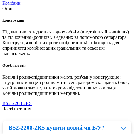
Комбайн
Опис
Конструкція:
Підшипник складається з двох обойм (внутрішня й зовнішня)
та тіл кочення (роликів), з'єднаних за допомогою сепаратора.
Конструкція конічних роликопідшипників підходить для
сприйняття комбінованих (радіальних та осьових)
навантажень.
Особливості:
Конічні роликопідшипники мають роз'ємну конструкцію:
внутрішнє кільце з роликами та сепаратором складають блок,
який можна змонтувати окремо від зовнішнього кільця.
Конічні роликопідшипники метричні.
BS2-2208-2RS
Часті питання
BS2-2208-2RS купити новий чи Б/У?