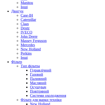
Manitou
Інші
Двигун
Case-IH
Caterpillar
Claas
Deutz
IVECO
John Deere
Massey Ferguson
Mercedes
New Holland
Perkins
Інші
Фільтр
Тип фільтра
Гідравлічний
Газовий
Паливний
Масляний
Осушувач
Повітряний
Системи охолодження
Фільтр для марки техніки
New Holland