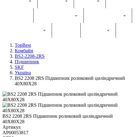
Каталог
Комбайн
Жатка
Трактор
Грунтообробна
Прес-підбирач
Навантажувач
Двигун
Фільтри
TopBest
Комбайн
BS2-2208-2RS
Підшипник
SKF
Україна
BS2 2208 2RS Підшипник роликовий циліндричний
40X80X28
BS2 2208 2RS Підшипник роликовий циліндричний
40X80X28
Артикул
AP00053817