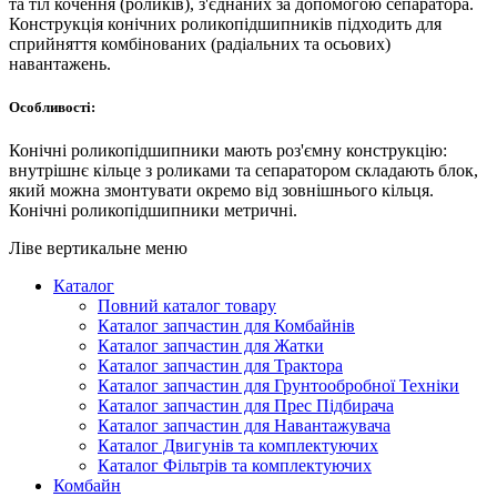
та тіл кочення (роликів), з'єднаних за допомогою сепаратора.
запчастини SKF по одній із найнижчих цін на ринку.
Конструкція конічних роликопідшипників підходить для
сприйняття комбінованих (радіальних та осьових)
навантажень.
Особливості:
Конічні роликопідшипники мають роз'ємну конструкцію:
внутрішнє кільце з роликами та сепаратором складають блок,
який можна змонтувати окремо від зовнішнього кільця.
Конічні роликопідшипники метричні.
Ліве вертикальне меню
Каталог
Повний каталог товару
Каталог запчастин для Комбайнів
Каталог запчастин для Жатки
Каталог запчастин для Трактора
Каталог запчастин для Грунтообробної Техніки
Каталог запчастин для Прес Підбирача
Каталог запчастин для Навантажувача
Каталог Двигунів та комплектуючих
Каталог Фільтрів та комплектуючих
Комбайн