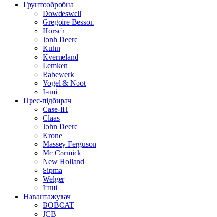
Грунтообробна
Dowdeswell
Gregoire Besson
Horsch
Jonh Deere
Kuhn
Kverneland
Lemken
Rabewerk
Vogel & Noot
Інші
Прес-підбирач
Case-IH
Claas
John Deere
Krone
Massey Ferguson
Mc Cormick
New Holland
Sipma
Welger
Інші
Навантажувач
BOBCAT
JCB