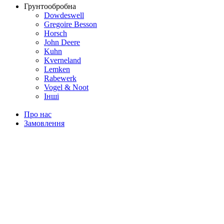
Грунтообробна
Dowdeswell
Gregoire Besson
Horsch
John Deere
Kuhn
Kverneland
Lemken
Rabewerk
Vogel & Noot
Інші
Про нас
Замовлення