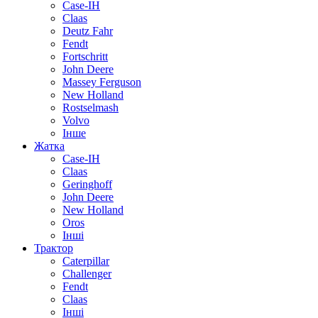
Case-IH
Claas
Deutz Fahr
Fendt
Fortschritt
John Deere
Massey Ferguson
New Holland
Rostselmash
Volvo
Інше
Жатка
Case-IH
Claas
Geringhoff
John Deere
New Holland
Oros
Інші
Трактор
Caterpillar
Challenger
Fendt
Claas
Інші