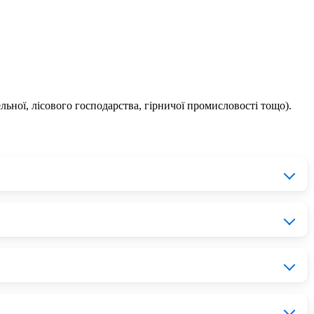
ельної, лісового господарства, гірничої промисловості тощо).
джер та допоможе придбати 33336 Фільтр паливний MASSEY
ціні складно. На нашому сайті
topbest.ua
в каталозі