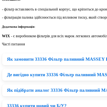
- фільтр вставляють в спеціальний корпус, що кріпиться до кр
- фільтрація палива здійснюється під впливом тиску, який ство
Додаткова інформація:
WIX
- є виробником фільтрів для всіх марок легкових автомобіл
Часті питання
Як замовити 33336 Фільтр паливний MASSEY F
Де вигідно купити 33336 Фільтр паливний M
Придбати 33336 можна у нашому каталозі: запчастини на 
FERGUSON [ WIX ] по вигідній ціні з доставкою в Київ, Хар
Як підібрати аналог 33336 Фільтр паливний 
Зараз на ринку великий вибір запчастини на Комбайн Massey
представлені запчастини WIX по одній із найнижчих цін на 
33336 купити новий чи Б/У?