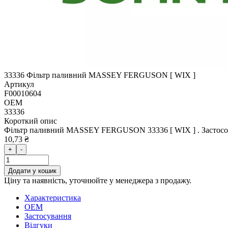
33336 Фільтр паливний MASSEY FERGUSON [ WIX ]
Артикул
F00010604
OEM
33336
Короткий опис
Фільтр паливний MASSEY FERGUSON 33336 [ WIX ] . Застос
10,73 ₴
+
-
Додати у кошик
Ціну та наявність, уточнюйте у менеджера з продажу.
Характеристика
OEM
Застосування
Відгуки