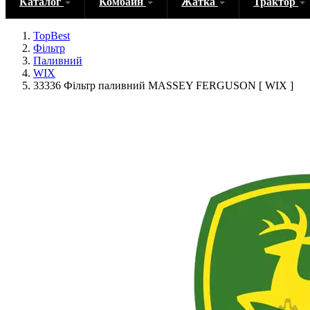
Каталог
Комбайн
Жатка
Трактор
TopBest
Фільтр
Паливний
WIX
33336 Фільтр паливний MASSEY FERGUSON [ WIX ]