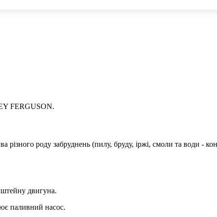
озуміти, що дешеві деталі для техніки володіють меншим робочим
 та якості можна придбати запчастини для Massey Ferguson по ці
пчастини для сільськогосподарської техніки, тому все залежить 
ни WIX, Ви зможете бути впевнені, що прослужать вони не один с
ASSEY FERGUSON.
різного роду забруднень (пилу, бруду, іржі, смоли та води - ко
онштейну двигуна.
рює паливний насос.