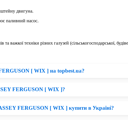
онштейну двигуна.
рює паливний насос.
ів та важкої техніки різних галузей (сільськогосподарської, будів
ERGUSON [ WIX ] на topbest.ua?
ASSEY FERGUSON [ WIX ]?
Комбайн. По завершенню замовлення Вам зателефонує наш мене
ків, Львів.
MASSEY FERGUSON [ WIX ] купити в Україні?
 Ferguson, на перший погляд, придбати Фільтр WIX по вигідній 
ринку.