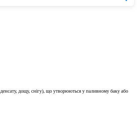
 запасом, найчастіше це пов'язано із низькою якістю
ни в два рази нижчій від оригіналу.
від вашого бюджету. БУ деталі менш надійні і можуть вийти
езон.
нденсату, дощу, снігу), що утворюються у паливному баку або