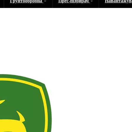
Грунтообробна
Прес-підбирач
Навантажу