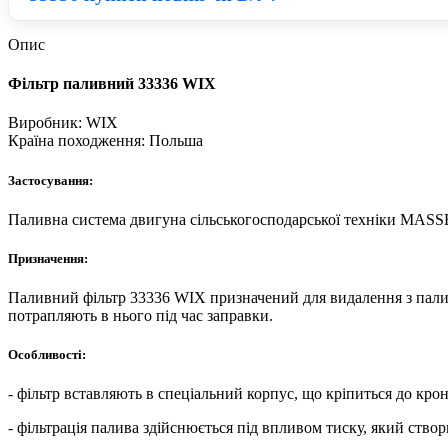
Для того, щоб обрати якісний аналог Фільтр WIX потрібно р
матеріалів. Відповідно при правильному співвідношенні ціни
Опис
Нові деталі WIX приблизно на 23% дорожчі ніж відновлені за
Фільтр паливний 33336 WIX
з ладу в короткий термін, а якщо встановити нові запчасти
Виробник:
WIX
Країна походження:
Польша
Застосування:
Паливна система двигуна сільськогосподарської техніки M
Призначення:
Паливний фільтр 33336 WIX призначений для видалення з палива 
потрапляють в нього під час заправки.
Особливості:
- фільтр вставляють в спеціальний корпус, що кріпиться до кр
- фільтрація палива здійснюється під впливом тиску, який ство