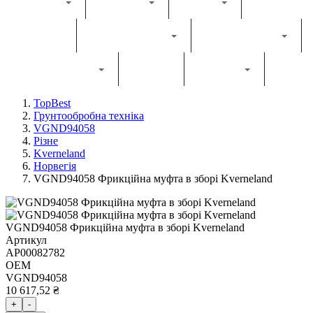
Каталог
Комбайн
Жатка
Трактор
Грунтообробна
Прес-підбирач
Навантажувач
Двигун
Фільтри
TopBest
Грунтообробна техніка
VGND94058
Різне
Kverneland
Норвегія
VGND94058 Фрикційна муфта в зборі Kverneland
VGND94058 Фрикційна муфта в зборі Kverneland
Артикул
AP00082782
OEM
VGND94058
10 617,52 ₴
+
-