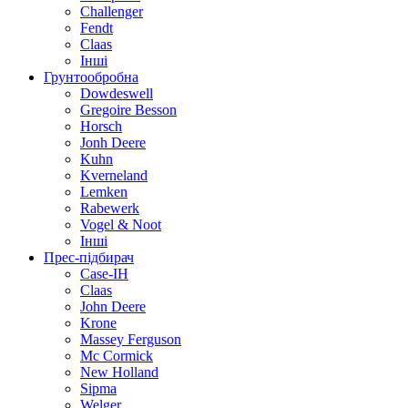
Challenger
Fendt
Claas
Інші
Грунтообробна
Dowdeswell
Gregoire Besson
Horsch
Jonh Deere
Kuhn
Kverneland
Lemken
Rabewerk
Vogel & Noot
Інші
Прес-підбирач
Case-IH
Claas
John Deere
Krone
Massey Ferguson
Mc Cormick
New Holland
Sipma
Welger