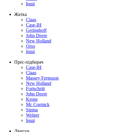
Інші
Жатка
Claas
Case-IH
Geringhoff
John Deere
New Holland
Oros
Інші
Прес-підбирач
Case-IH
Claas
Massey Ferguson
New Holland
Fortschritt
John Deere
Krone
Mc Cormick
Sipma
Welger
Інші
Двигун