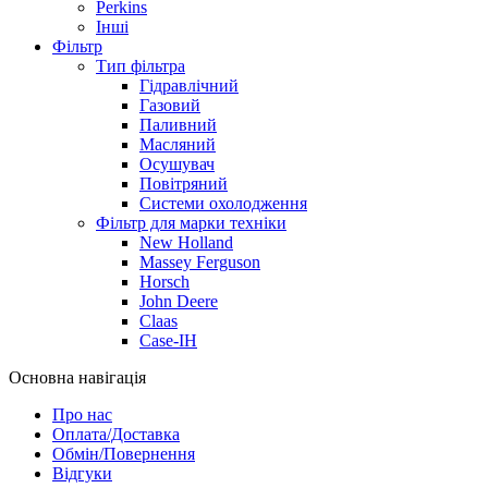
Perkins
Інші
Фільтр
Тип фільтра
Гідравлічний
Газовий
Паливний
Масляний
Осушувач
Повітряний
Системи охолодження
Фільтр для марки техніки
New Holland
Massey Ferguson
Horsch
John Deere
Claas
Case-IH
Основна навігація
Про нас
Оплата/Доставка
Обмін/Повернення
Відгуки