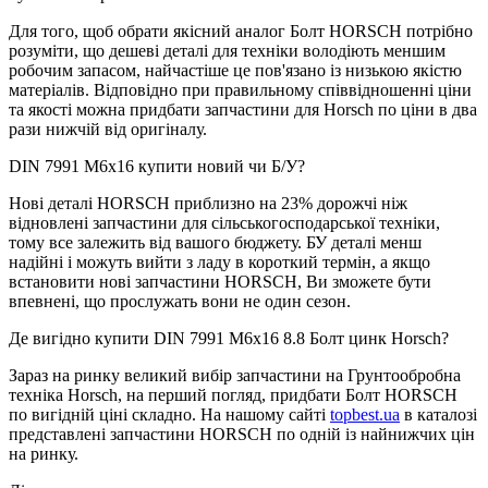
Для того, щоб обрати якісний аналог Болт HORSCH потрібно
розуміти, що дешеві деталі для техніки володіють меншим
робочим запасом, найчастіше це пов'язано із низькою якістю
матеріалів. Відповідно при правильному співвідношенні ціни
та якості можна придбати запчастини для Horsch по ціни в два
рази нижчій від оригіналу.
DIN 7991 M6x16 купити новий чи Б/У?
Нові деталі HORSCH приблизно на 23% дорожчі ніж
відновлені запчастини для сільськогосподарської техніки,
тому все залежить від вашого бюджету. БУ деталі менш
надійні і можуть вийти з ладу в короткий термін, а якщо
встановити нові запчастини HORSCH, Ви зможете бути
впевнені, що прослужать вони не один сезон.
Де вигідно купити DIN 7991 M6x16 8.8 Болт цинк Horsch?
Зараз на ринку великий вибір запчастини на Грунтообробна
техніка Horsch, на перший погляд, придбати Болт HORSCH
по вигідній ціні складно. На нашому сайті
topbest.ua
в каталозі
представлені запчастини HORSCH по одній із найнижчих цін
на ринку.