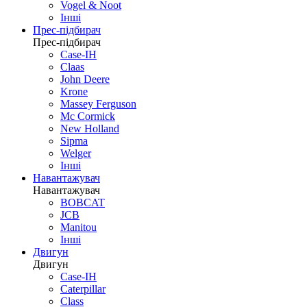
Vogel & Noot
Інші
Прес-підбирач
Прес-підбирач
Case-IH
Claas
John Deere
Krone
Massey Ferguson
Mc Cormick
New Holland
Sipma
Welger
Інші
Навантажувач
Навантажувач
BOBCAT
JCB
Manitou
Інші
Двигун
Двигун
Case-IH
Caterpillar
Class