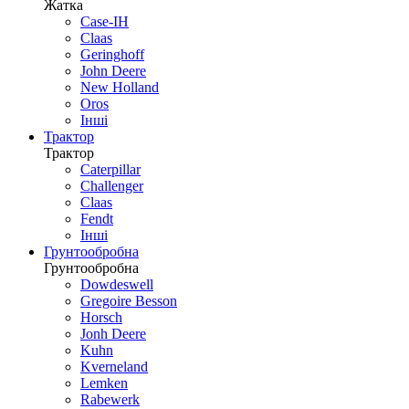
Жатка
Case-IH
Claas
Geringhoff
John Deere
New Holland
Oros
Інші
Трактор
Трактор
Caterpillar
Challenger
Claas
Fendt
Інші
Грунтообробна
Грунтообробна
Dowdeswell
Gregoire Besson
Horsch
Jonh Deere
Kuhn
Kverneland
Lemken
Rabewerk