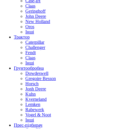
Case-IH
Claas
Geringhoff
John Deere
New Holland
Oros
Інші
Трактор
Caterpillar
Challenger
Fendt
Claas
Інші
Грунтообробна
Dowdeswell
Gregoire Besson
Horsch
Jonh Deere
Kuhn
Kverneland
Lemken
Rabewerk
Vogel & Noot
Інші
Прес-підбирач