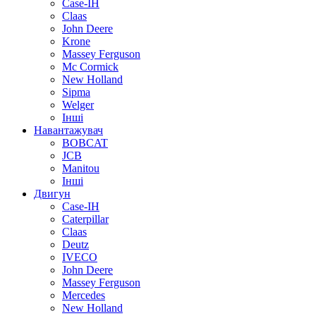
Case-IH
Claas
John Deere
Krone
Massey Ferguson
Mc Cormick
New Holland
Sipma
Welger
Інші
Навантажувач
BOBCAT
JCB
Manitou
Інші
Двигун
Case-IH
Caterpillar
Claas
Deutz
IVECO
John Deere
Massey Ferguson
Mercedes
New Holland