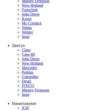
Massey Ferguson
New Holland
Fortschritt
John Deere
Krone
Mc Cormick
Sipma
Welger
Інші
Двигун
Claas
Case-IH
John Deere
New Holland
Mercedes
Perkins
Caterpillar
Deutz
IVECO
Massey Ferguson
Інші
Навантажувач
JCB