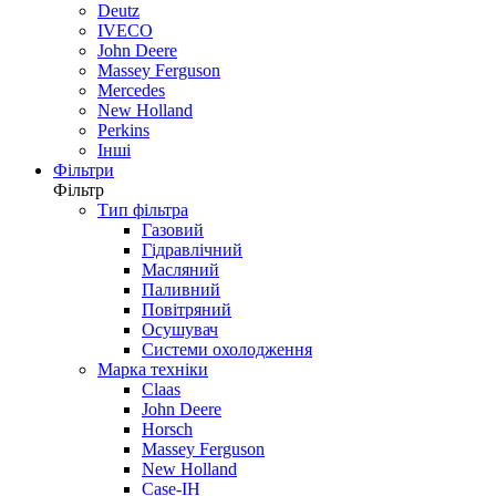
Deutz
IVECO
John Deere
Massey Ferguson
Mercedes
New Holland
Perkins
Інші
Фільтри
Фільтр
Тип фільтра
Газовий
Гідравлічний
Масляний
Паливний
Повітряний
Осушувач
Системи охолодження
Марка техніки
Claas
John Deere
Horsch
Massey Ferguson
New Holland
Case-IH