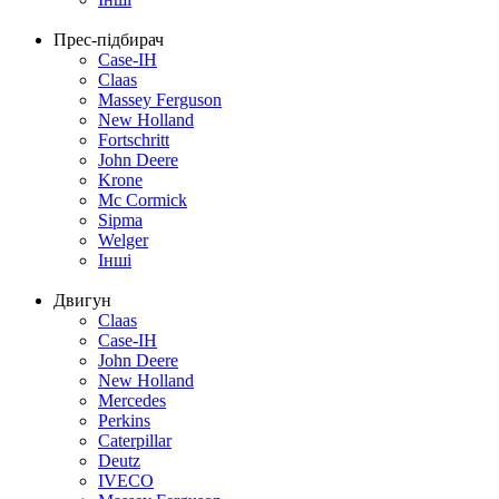
Прес-підбирач
Case-IH
Claas
Massey Ferguson
New Holland
Fortschritt
John Deere
Krone
Mc Cormick
Sipma
Welger
Інші
Двигун
Claas
Case-IH
John Deere
New Holland
Mercedes
Perkins
Caterpillar
Deutz
IVECO