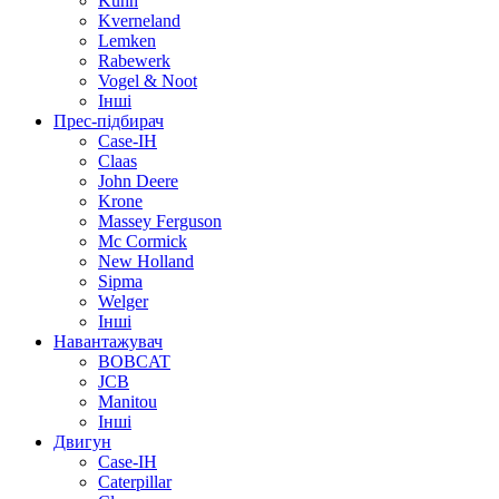
Kuhn
Kverneland
Lemken
Rabewerk
Vogel & Noot
Інші
Прес-підбирач
Case-IH
Claas
John Deere
Krone
Massey Ferguson
Mc Cormick
New Holland
Sipma
Welger
Інші
Навантажувач
BOBCAT
JCB
Manitou
Інші
Двигун
Case-IH
Caterpillar