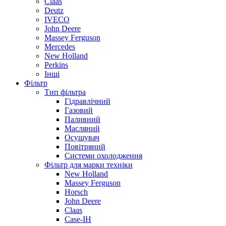
Claas
Deutz
IVECO
John Deere
Massey Ferguson
Mercedes
New Holland
Perkins
Інші
Фільтр
Тип фільтра
Гідравлічний
Газовий
Паливний
Масляний
Осушувач
Повітряний
Системи охолодження
Фільтр для марки техніки
New Holland
Massey Ferguson
Horsch
John Deere
Claas
Case-IH