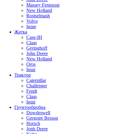
Massey Ferguson
New Holland
Rostselmash
Volvo
Інше
Жатка
Case-IH
Claas
Geringhoff
John Deere
New Holland
Oros
Інші
Трактор
Caterpillar
Challenger
Fendt
Claas
Інші
Грунтообробна
Dowdeswell
Gregoire Besson
Horsch
Jonh Deere