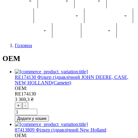
Каталог
Комбайн
Жатка
Трактор
Грунтообробна
Прес-підбирач
Навантажувач
Двигун
Фільтри
Головна
ОЕМ
RE174130 Фільтр гідравлічний JOHN DEERE, CASE,
NEW HOLLAND(Cametet)
OEM:
RE174130
3 369,3 ₴
+
-
Додати у кошик
87413809 Фiльтр гiдравлiчний New Holland
OEM: