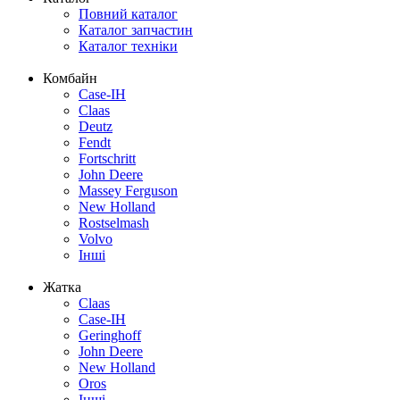
Повний каталог
Каталог запчастин
Каталог техніки
Комбайн
Case-IH
Claas
Deutz
Fendt
Fortschritt
John Deere
Massey Ferguson
New Holland
Rostselmash
Volvo
Інші
Жатка
Claas
Case-IH
Geringhoff
John Deere
New Holland
Oros
Інші