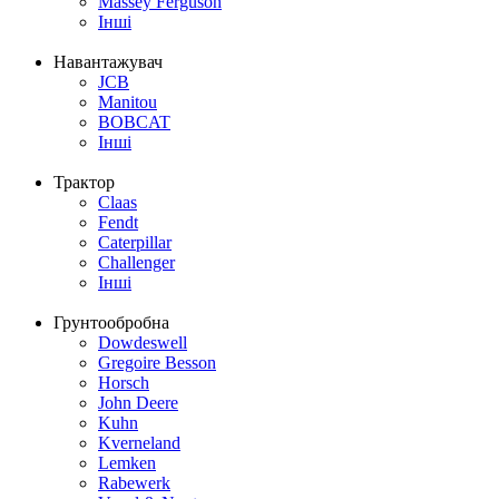
Massey Ferguson
Інші
Навантажувач
JCB
Manitou
BOBCAT
Інші
Трактор
Claas
Fendt
Caterpillar
Challenger
Інші
Грунтообробна
Dowdeswell
Gregoire Besson
Horsch
John Deere
Kuhn
Kverneland
Lemken
Rabewerk