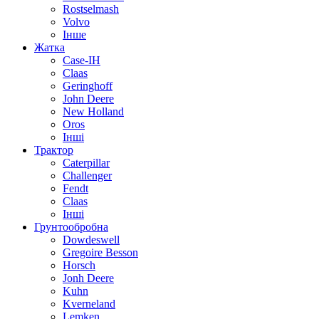
Rostselmash
Volvo
Інше
Жатка
Case-IH
Claas
Geringhoff
John Deere
New Holland
Oros
Інші
Трактор
Caterpillar
Challenger
Fendt
Claas
Інші
Грунтообробна
Dowdeswell
Gregoire Besson
Horsch
Jonh Deere
Kuhn
Kverneland
Lemken