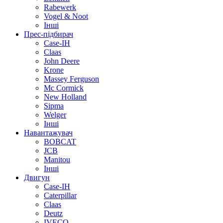
Rabewerk
Vogel & Noot
Інші
Прес-підбирач
Case-IH
Claas
John Deere
Krone
Massey Ferguson
Mc Cormick
New Holland
Sipma
Welger
Інші
Навантажувач
BOBCAT
JCB
Manitou
Інші
Двигун
Case-IH
Caterpillar
Claas
Deutz
IVECO