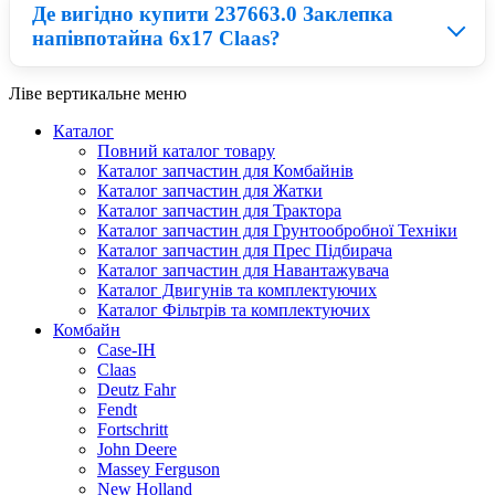
правильному співвідношенні ціни та якості можна
Де вигідно купити 237663.0 Заклепка
Придбати 237663.0 можна у нашому каталозі:
придбати запчастини для Claas по ціни в два рази
напівпотайна 6х17 Claas?
запчастини на Комбайн. По завершенню замовлення
нижчій від оригіналу.
Вам зателефонує наш менеджер та допоможе
придбати 237663.0 Заклепка напівпотайна 6х17 Claas по
Ліве вертикальне меню
вигідній ціні з доставкою в Київ, Харків, Львів.
Зараз на ринку великий вибір запчастини на
Каталог
Комбайн Claas, на перший погляд, придбати Різне Claas
Повний каталог товару
по вигідній ціні складно. На нашому сайті
topbest.ua
в
Каталог запчастин для Комбайнів
каталозі представлені запчастини Claas по одній із
Каталог запчастин для Жатки
найнижчих цін на ринку.
Каталог запчастин для Трактора
Каталог запчастин для Грунтообробної Техніки
Каталог запчастин для Прес Підбирача
Каталог запчастин для Навантажувача
Каталог Двигунів та комплектуючих
Каталог Фільтрів та комплектуючих
Комбайн
Case-IH
Claas
Deutz Fahr
Fendt
Fortschritt
John Deere
Massey Ferguson
New Holland