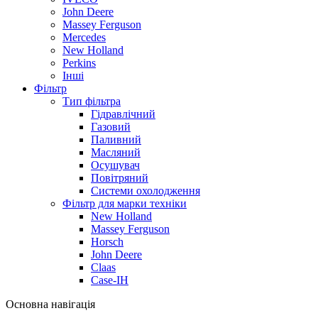
John Deere
Massey Ferguson
Mercedes
New Holland
Perkins
Інші
Фільтр
Тип фільтра
Гідравлічний
Газовий
Паливний
Масляний
Осушувач
Повітряний
Системи охолодження
Фільтр для марки техніки
New Holland
Massey Ferguson
Horsch
John Deere
Claas
Case-IH
Основна навігація