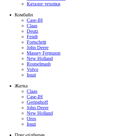
Каталог техніки
Комбайн
Case-IH
Claas
Deutz
Fendt
Fortschritt
John Deere
Massey Ferguson
New Holland
Rostselmash
Volvo
Інші
Жатка
Claas
Case-IH
Geringhoff
John Deere
New Holland
Oros
Інші
Прес-підбирач