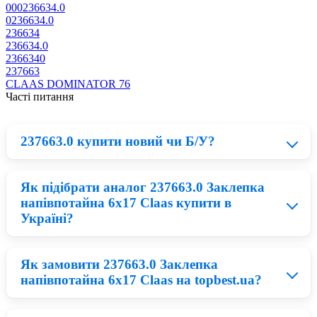
000236634.0
0236634.0
236634
236634.0
2366340
237663
CLAAS DOMINATOR 76
Часті питання
237663.0 купити новий чи Б/У?
Як підібрати аналог 237663.0 Заклепка
Нові деталі Claas приблизно на 23% дорожчі ніж
напівпотайна 6х17 Claas купити в
відновлені запчастини для сільськогосподарської
Україні?
техніки, тому все залежить від вашого бюджету. БУ
деталі менш надійні і можуть вийти з ладу в короткий
термін, а якщо встановити нові запчастини Claas, Ви
зможете бути впевнені, що прослужать вони не один
Як замовити 237663.0 Заклепка
сезон.
Для того, щоб обрати якісний аналог Різне Claas
напівпотайна 6х17 Claas на topbest.ua?
потрібно розуміти, що дешеві деталі для техніки
володіють меншим робочим запасом, найчастіше це
пов'язано із низькою якістю матеріалів. Відповідно при