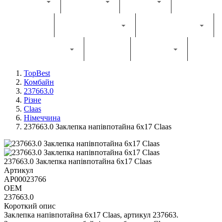
Каталог
Комбайн
Жатка
Трактор
Грунтообробна
Прес-підбирач
Навантажувач
Двигун
Фільтри
TopBest
Комбайн
237663.0
Різне
Claas
Німеччина
237663.0 Заклепка напівпотайна 6х17 Claas
237663.0 Заклепка напівпотайна 6х17 Claas
Артикул
AP00023766
OEM
237663.0
Короткий опис
Заклепка напівпотайна 6х17 Claas, артикул 237663.