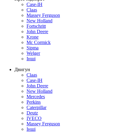
Case-IH
Claas
Massey Ferguson
New Holland
Fortschritt
John Deere
Krone
Mc Cormick
Sipma
Welger
Інші
Двигун
Claas
Case-IH
John Deere
New Holland
Mercedes
Perkins
Caterpillar
Deutz
IVECO
Massey Ferguson
Інші