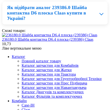
придбати Шайба Claas по вигідній ціні складно. На
Як підібрати аналог 239386.0 Шайба
нашому сайті
topbest.ua
в каталозі представлені
Нові деталі Claas приблизно на 23% дорожчі ніж
запчастини Claas по одній із найнижчих цін на ринку.
контактна D6 плоска Claas купити в
відновлені запчастини для сільськогосподарської
Україні?
техніки, тому все залежить від вашого бюджету. БУ
деталі менш надійні і можуть вийти з ладу в короткий
термін, а якщо встановити нові запчастини Claas, Ви
Схожі товари:
зможете бути впевнені, що прослужать вони не один
сезон.
Для того, щоб обрати якісний аналог Шайба Claas
236180.0 Шайба контактна D6.4 плоска (239386) Claas
потрібно розуміти, що дешеві деталі для техніки
10,73
володіють меншим робочим запасом, найчастіше це
Ліве вертикальне меню
пов'язано із низькою якістю матеріалів. Відповідно при
правильному співвідношенні ціни та якості можна
Каталог
придбати запчастини для Claas по ціни в два рази
Повний каталог товару
нижчій від оригіналу.
Каталог запчастин для Комбайнів
Каталог запчастин для Жатки
Каталог запчастин для Трактора
Каталог запчастин для Грунтообробної Техніки
Каталог запчастин для Прес Підбирача
Каталог запчастин для Навантажувача
Каталог Двигунів та комплектуючих
Каталог Фільтрів та комплектуючих
Комбайн
Case-IH
Claas