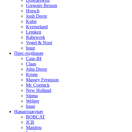
Dowdeswell
Gregoire Besson
Horsch
Jonh Deere
Kuhn
Kverneland
Lemken
Rabewerk
Vogel & Noot
Інші
Прес-підбирач
Case-IH
Claas
John Deere
Krone
Massey Ferguson
Mc Cormick
New Holland
Sipma
Welger
Інші
Навантажувач
BOBCAT
JCB
Manitou