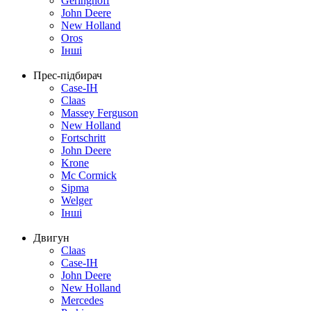
Geringhoff
John Deere
New Holland
Oros
Інші
Прес-підбирач
Case-IH
Claas
Massey Ferguson
New Holland
Fortschritt
John Deere
Krone
Mc Cormick
Sipma
Welger
Інші
Двигун
Claas
Case-IH
John Deere
New Holland
Mercedes