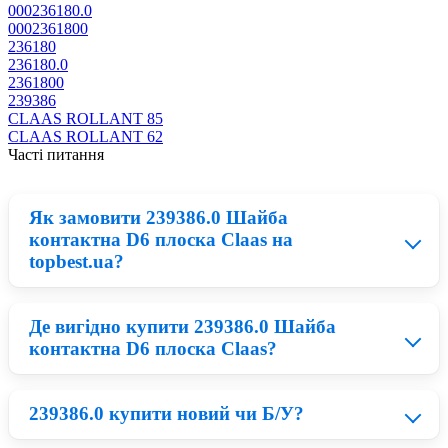
000236180.0
0002361800
236180
236180.0
2361800
239386
CLAAS ROLLANT 85
CLAAS ROLLANT 62
Часті питання
Як замовити 239386.0 Шайба
контактна D6 плоска Claas на
topbest.ua?
Де вигідно купити 239386.0 Шайба
Придбати 239386.0 можна у нашому каталозі:
контактна D6 плоска Claas?
запчастини на Комбайн. По завершенню замовлення
Вам зателефонує наш менеджер та допоможе
придбати 239386.0 Шайба контактна D6 плоска Claas по
вигідній ціні з доставкою в Київ, Харків, Львів.
239386.0 купити новий чи Б/У?
Зараз на ринку великий вибір запчастини на
Комбайн Claas, на перший погляд,