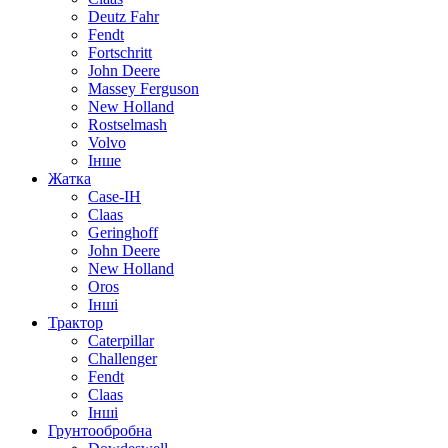
Deutz Fahr
Fendt
Fortschritt
John Deere
Massey Ferguson
New Holland
Rostselmash
Volvo
Інше
Жатка
Case-IH
Claas
Geringhoff
John Deere
New Holland
Oros
Інші
Трактор
Caterpillar
Challenger
Fendt
Claas
Інші
Грунтообробна