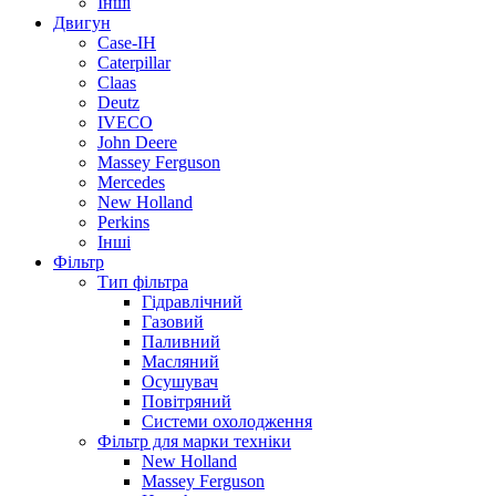
Інші
Двигун
Case-IH
Caterpillar
Claas
Deutz
IVECO
John Deere
Massey Ferguson
Mercedes
New Holland
Perkins
Інші
Фільтр
Тип фільтра
Гідравлічний
Газовий
Паливний
Масляний
Осушувач
Повітряний
Системи охолодження
Фільтр для марки техніки
New Holland
Massey Ferguson