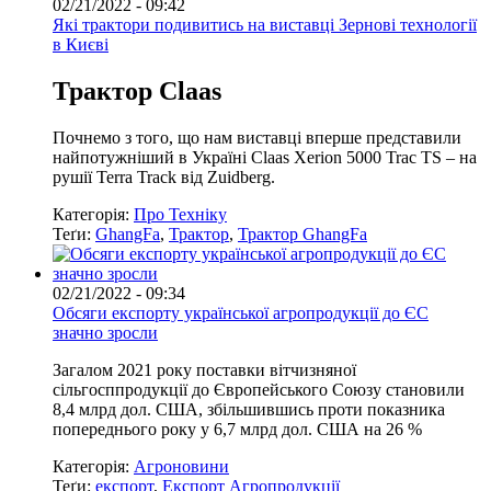
02/21/2022 - 09:42
Які трактори подивитись на виставці Зернові технології
в Києві
Трактор
Claas
Почнемо з того, що нам виставці вперше представили
найпотужніший в Україні Claas Xerion 5000 Trac TS – на
рушії Terra Track від Zuidberg.
Категорія:
Про Техніку
Теґи:
GhangFa
,
Трактор
,
Трактор GhangFa
02/21/2022 - 09:34
Обсяги експорту української агропродукції до ЄС
значно зросли
Загалом 2021 року поставки вітчизняної
сільгосппродукції до Європейського Союзу становили
8,4 млрд дол. США, збільшившись проти показника
попереднього року у 6,7 млрд дол. США на 26 %
Категорія:
Агроновини
Теґи:
експорт
,
Експорт Агропродукції