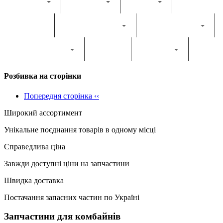
Каталог
Комбайн
Жатка
Трактор
Грунтообробна
Прес-підбирач
Навантажувач
Двигун
Фільтри
Розбивка на сторінки
Попередня сторінка
‹‹
Широкий ассортимент
Унікальне поєднання товарів в одному місці
Справедлива ціна
Завжди доступні ціни на запчастини
Швидка доставка
Постачання запасних частин по Україні
Запчастини для комбайнів