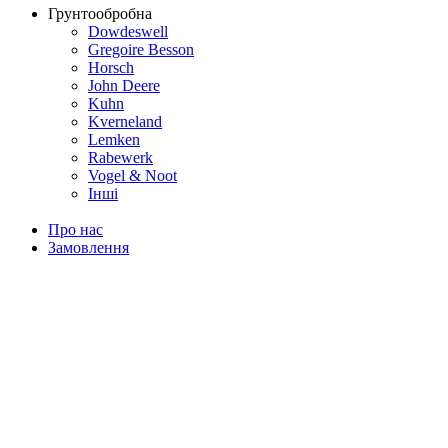
Грунтообробна
Dowdeswell
Gregoire Besson
Horsch
John Deere
Kuhn
Kverneland
Lemken
Rabewerk
Vogel & Noot
Інші
Про нас
Замовлення