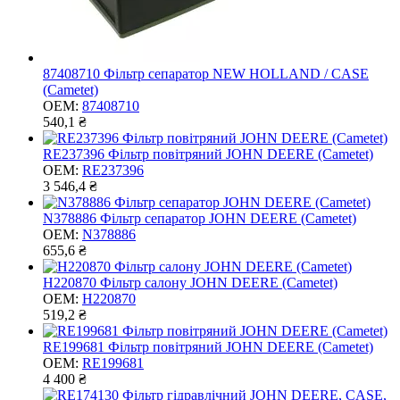
87408710 Фільтр сепаратор NEW HOLLAND / CASE
(Cametet)
OEM:
87408710
540,1 ₴
RE237396 Фільтр повітряний JOHN DEERE (Cametet)
OEM:
RE237396
3 546,4 ₴
N378886 Фільтр сепаратор JOHN DEERE (Cametet)
OEM:
N378886
655,6 ₴
H220870 Фільтр салону JOHN DEERE (Cametet)
OEM:
H220870
519,2 ₴
RE199681 Фільтр повітряний JOHN DEERE (Cametet)
OEM:
RE199681
4 400 ₴