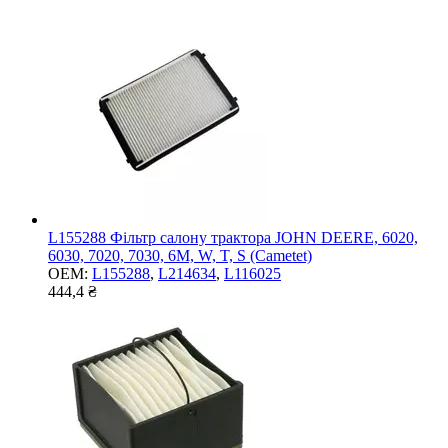
L155288 Фільтр салону трактора JOHN DEERE, 6020,
6030, 7020, 7030, 6M, W, T, S (Cametet)
OEM:
L155288
,
L214634
,
L116025
444,4 ₴