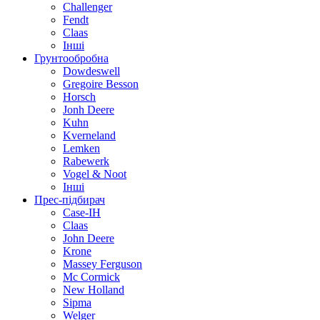
Challenger
Fendt
Claas
Інші
Грунтообробна
Dowdeswell
Gregoire Besson
Horsch
Jonh Deere
Kuhn
Kverneland
Lemken
Rabewerk
Vogel & Noot
Інші
Прес-підбирач
Case-IH
Claas
John Deere
Krone
Massey Ferguson
Mc Cormick
New Holland
Sipma
Welger