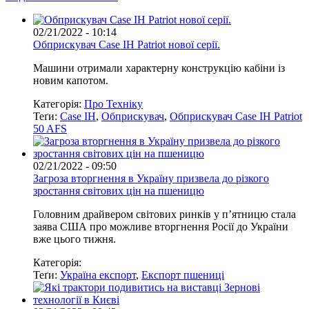
02/21/2022 - 10:14
Обприскувач Case IH Patriot нової серії.
Машини отримали характерну конструкцію кабіни із
новим капотом.
Категорія:
Про Техніку
Теґи:
Case IH
,
Обприскувач
,
Обприскувач Case IH Patriot
50 AFS
02/21/2022 - 09:50
Загроза вторгнення в Україну призвела до різкого
зростання світових цін на пшеницю
Головним драйвером світових ринків у п’ятницю стала
заява США про можливе вторгнення Росії до України
вже цього тижня.
Категорія:
Теґи:
Україна експорт
,
Експорт пшениці