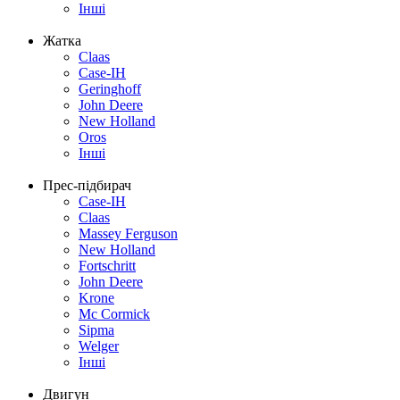
Інші
Жатка
Claas
Case-IH
Geringhoff
John Deere
New Holland
Oros
Інші
Прес-підбирач
Case-IH
Claas
Massey Ferguson
New Holland
Fortschritt
John Deere
Krone
Mc Cormick
Sipma
Welger
Інші
Двигун