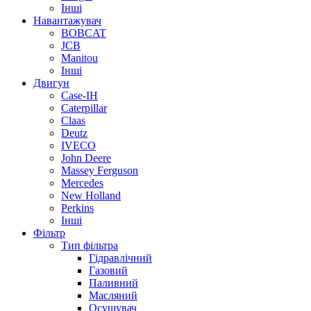
Інші
Навантажувач
BOBCAT
JCB
Manitou
Інші
Двигун
Case-IH
Caterpillar
Claas
Deutz
IVECO
John Deere
Massey Ferguson
Mercedes
New Holland
Perkins
Інші
Фільтр
Тип фільтра
Гідравлічний
Газовий
Паливний
Масляний
Осушувач