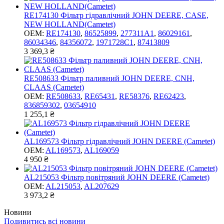
RE174130 Фільтр гідравлічний JOHN DEERE, CASE,
NEW HOLLAND(Cametet)
OEM:
RE174130
,
86525899
,
277311A1
,
86029161
,
86034346
,
84356072
,
1971728C1
,
87413809
3 369,3 ₴
RE508633 Фільтр паливний JOHN DEERE, CNH,
CLAAS (Cametet)
OEM:
RE508633
,
RE65431
,
RE58376
,
RE62423
,
836859302
,
03654910
1 255,1 ₴
AL169573 Фільтр гідравлічний JOHN DEERE (Cametet)
OEM:
AL169573
,
AL169059
4 950 ₴
AL215053 Фільтр повітряний JOHN DEERE (Cametet)
OEM:
AL215053
,
AL207629
3 973,2 ₴
Новини
Подивитись всі новини