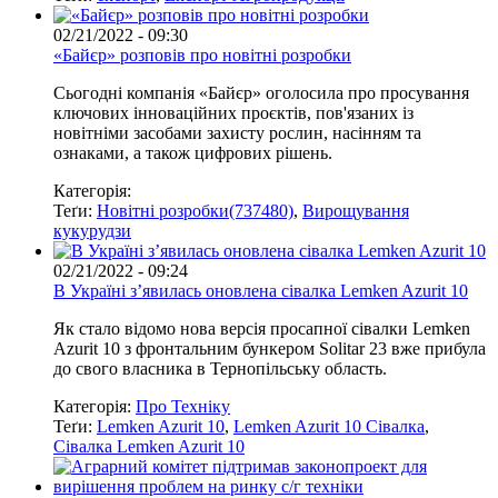
02/21/2022 - 09:30
«Байєр» розповів про новітні розробки
Сьогодні компанія «Байєр» оголосила про просування
ключових інноваційних проєктів, пов'язаних із
новітніми засобами захисту рослин, насінням та
ознаками, а також цифрових рішень.
Категорія:
Теґи:
Новітні розробки(737480)
,
Вирощування
кукурудзи
02/21/2022 - 09:24
В Україні з’явилась оновлена сівалка Lemken Azurit 10
Як стало відомо нова версія просапної сівалки Lemken
Azurit 10 з фронтальним бункером Solitar 23 вже прибула
до свого власника в Тернопільську область.
Категорія:
Про Техніку
Теґи:
Lemken Azurit 10
,
Lemken Azurit 10 Сівалка
,
Сівалка Lemken Azurit 10