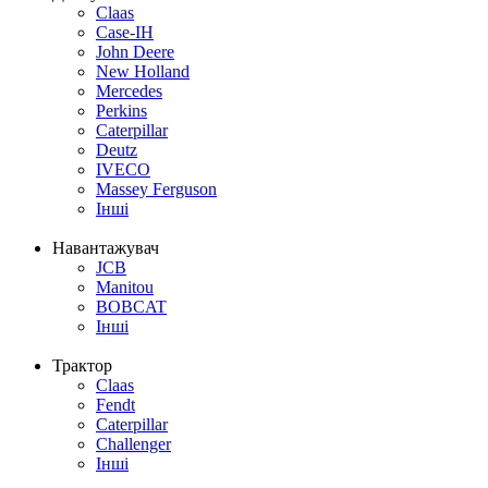
Claas
Case-IH
John Deere
New Holland
Mercedes
Perkins
Caterpillar
Deutz
IVECO
Massey Ferguson
Інші
Навантажувач
JCB
Manitou
BOBCAT
Інші
Трактор
Claas
Fendt
Caterpillar
Challenger
Інші