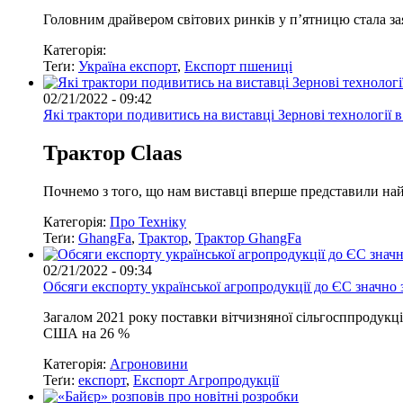
Головним драйвером світових ринків у п’ятницю стала з
Категорія:
Теґи:
Україна експорт
,
Експорт пшениці
02/21/2022 - 09:42
Які трактори подивитись на виставці Зернові технології в
Трактор
Claas
Почнемо з того, що нам виставці вперше представили найпо
Категорія:
Про Техніку
Теґи:
GhangFa
,
Трактор
,
Трактор GhangFa
02/21/2022 - 09:34
Обсяги експорту української агропродукції до ЄС значно 
Загалом 2021 року поставки вітчизняної сільгосппродукц
США на 26 %
Категорія:
Агроновини
Теґи:
експорт
,
Експорт Агропродукції