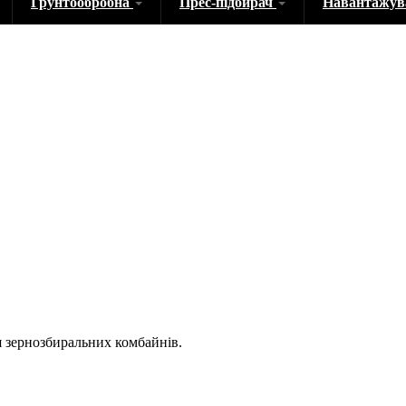
Грунтообробна
Прес-підбирач
Навантажу
 зернозбиральних комбайнів.