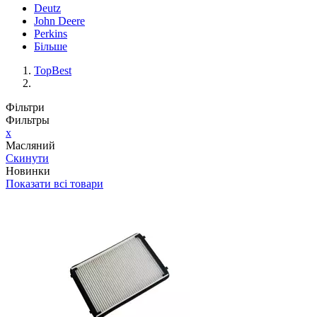
Deutz
John Deere
Perkins
Більше
TopBest
Фільтри
Фильтры
x
Масляний
Скинути
Новинки
Показати всі товари