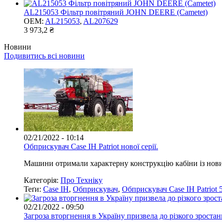
AL215053 Фільтр повітряний JOHN DEERE (Cametet)
OEM:
AL215053
,
AL207629
3 973,2 ₴
Новини
Подивитись всі новини
02/21/2022 - 10:14
Обприскувач Case IH Patriot нової серії.
Машини отримали характерну конструкцію кабіни із нов
Категорія:
Про Техніку
Теґи:
Case IH
,
Обприскувач
,
Обприскувач Case IH Patriot 
02/21/2022 - 09:50
Загроза вторгнення в Україну призвела до різкого зроста