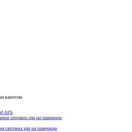
им капотом.
50 AFS
ння світових цін на пшеницю