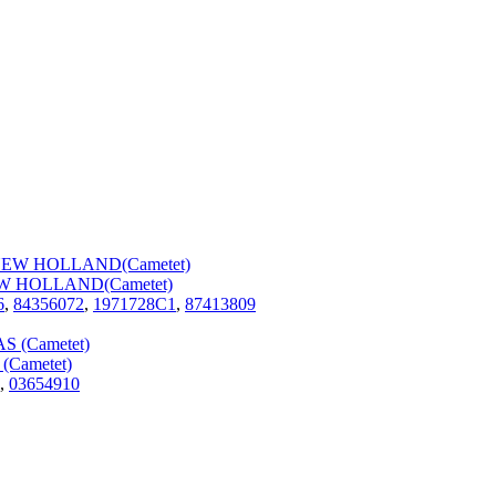
EW HOLLAND(Cametet)
6
,
84356072
,
1971728C1
,
87413809
Cametet)
,
03654910