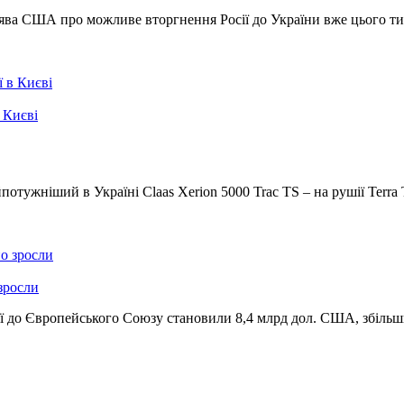
аява США про можливе вторгнення Росії до України вже цього т
 Києві
тужніший в Україні Claas Xerion 5000 Trac TS – на рушії Terra T
зросли
ії до Європейського Союзу становили 8,4 млрд дол. США, збільш