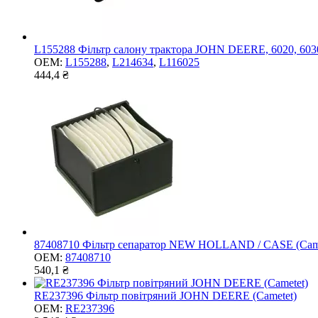
L155288 Фільтр салону трактора JOHN DEERE, 6020, 6030, 
OEM:
L155288
,
L214634
,
L116025
444,4 ₴
87408710 Фільтр сепаратор NEW HOLLAND / CASE (Came
OEM:
87408710
540,1 ₴
RE237396 Фільтр повітряний JOHN DEERE (Cametet)
OEM:
RE237396