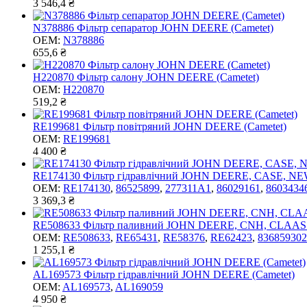
3 546,4 ₴
N378886 Фільтр сепаратор JOHN DEERE (Cametet)
OEM:
N378886
655,6 ₴
H220870 Фільтр салону JOHN DEERE (Cametet)
OEM:
H220870
519,2 ₴
RE199681 Фільтр повітряний JOHN DEERE (Cametet)
OEM:
RE199681
4 400 ₴
RE174130 Фільтр гідравлічний JOHN DEERE, CASE, N
OEM:
RE174130
,
86525899
,
277311A1
,
86029161
,
8603434
3 369,3 ₴
RE508633 Фільтр паливний JOHN DEERE, CNH, CLAAS (
OEM:
RE508633
,
RE65431
,
RE58376
,
RE62423
,
836859302
1 255,1 ₴
AL169573 Фільтр гідравлічний JOHN DEERE (Cametet)
OEM:
AL169573
,
AL169059
4 950 ₴