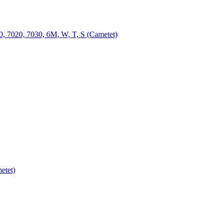
7020, 7030, 6M, W, T, S (Cametet)
tet)