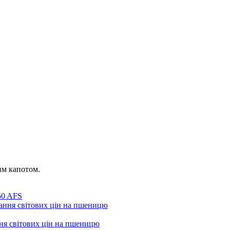
им капотом.
50 AFS
ння світових цін на пшеницю