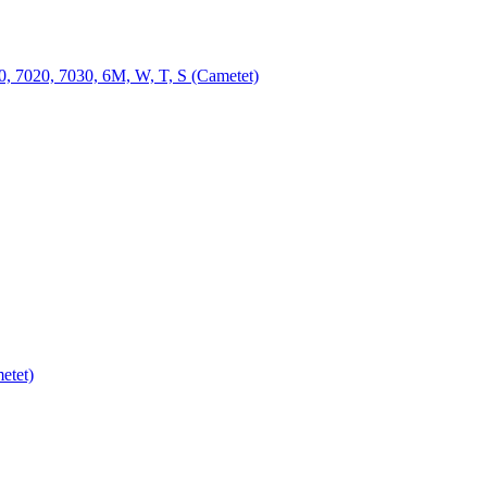
7020, 7030, 6M, W, T, S (Cametet)
tet)