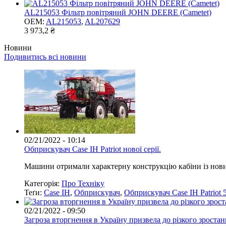
AL215053 Фільтр повітряний JOHN DEERE (Cametet)
OEM:
AL215053
,
AL207629
3 973,2 ₴
Новини
Подивитись всі новини
02/21/2022 - 10:14
Обприскувач Case IH Patriot нової серії.
Машини отримали характерну конструкцію кабіни із нов
Категорія:
Про Техніку
Теґи:
Case IH
,
Обприскувач
,
Обприскувач Case IH Patriot 
02/21/2022 - 09:50
Загроза вторгнення в Україну призвела до різкого зроста