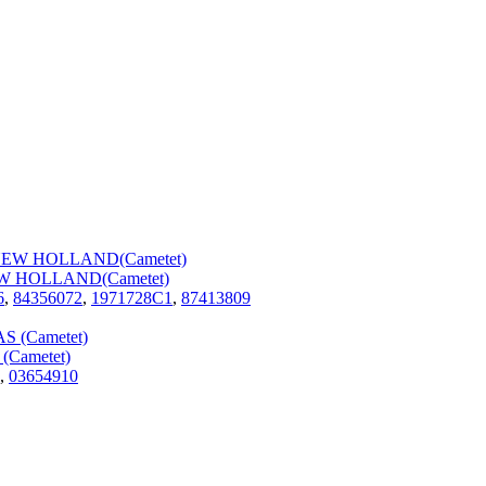
EW HOLLAND(Cametet)
6
,
84356072
,
1971728C1
,
87413809
Cametet)
,
03654910