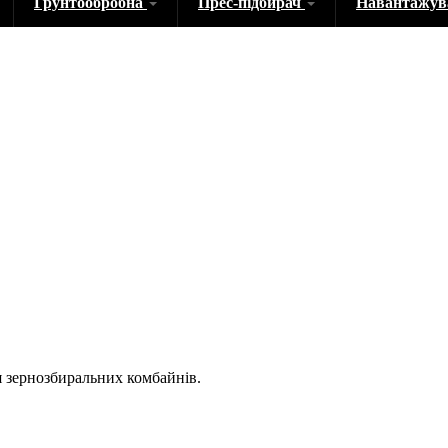
Грунтообробна
Прес-підбирач
Навантажу
 зернозбиральних комбайнів.