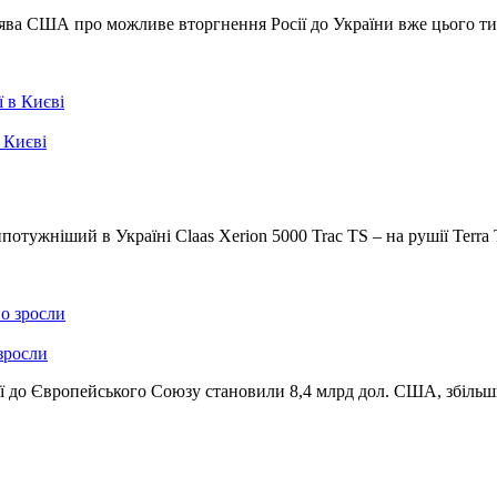
аява США про можливе вторгнення Росії до України вже цього т
 Києві
тужніший в Україні Claas Xerion 5000 Trac TS – на рушії Terra T
зросли
ії до Європейського Союзу становили 8,4 млрд дол. США, збільш