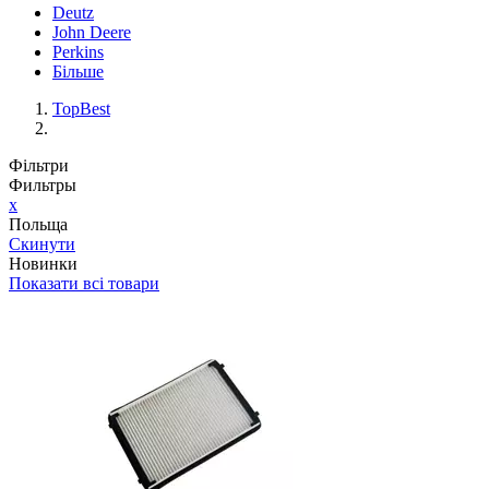
Deutz
John Deere
Perkins
Більше
TopBest
Фільтри
Фильтры
x
Польща
Скинути
Новинки
Показати всі товари