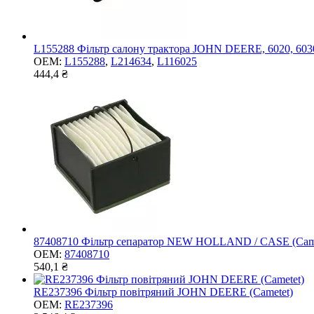
L155288 Фільтр салону трактора JOHN DEERE, 6020, 6030, 
OEM:
L155288
,
L214634
,
L116025
444,4 ₴
87408710 Фільтр сепаратор NEW HOLLAND / CASE (Came
OEM:
87408710
540,1 ₴
RE237396 Фільтр повітряний JOHN DEERE (Cametet)
OEM:
RE237396