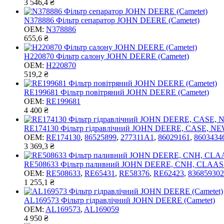
3 546,4 ₴
N378886 Фільтр сепаратор JOHN DEERE (Cametet)
OEM:
N378886
655,6 ₴
H220870 Фільтр салону JOHN DEERE (Cametet)
OEM:
H220870
519,2 ₴
RE199681 Фільтр повітряний JOHN DEERE (Cametet)
OEM:
RE199681
4 400 ₴
RE174130 Фільтр гідравлічний JOHN DEERE, CASE, N
OEM:
RE174130
,
86525899
,
277311A1
,
86029161
,
8603434
3 369,3 ₴
RE508633 Фільтр паливний JOHN DEERE, CNH, CLAAS (
OEM:
RE508633
,
RE65431
,
RE58376
,
RE62423
,
836859302
1 255,1 ₴
AL169573 Фільтр гідравлічний JOHN DEERE (Cametet)
OEM:
AL169573
,
AL169059
4 950 ₴