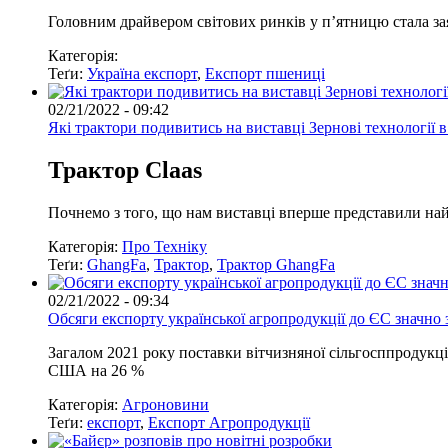
Головним драйвером світових ринків у п’ятницю стала з
Категорія:
Теґи:
Україна експорт
,
Експорт пшениці
02/21/2022 - 09:42
Які трактори подивитись на виставці Зернові технології в
Трактор
Claas
Почнемо з того, що нам виставці вперше представили найпо
Категорія:
Про Техніку
Теґи:
GhangFa
,
Трактор
,
Трактор GhangFa
02/21/2022 - 09:34
Обсяги експорту української агропродукції до ЄС значно 
Загалом 2021 року поставки вітчизняної сільгосппродукц
США на 26 %
Категорія:
Агроновини
Теґи:
експорт
,
Експорт Агропродукції