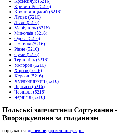
Кременчук
(5216)
Кривий Ріг
(5216)
Кропивницький
(5216)
Луцьк
(5216)
Львів
(5216)
Маріуполь
(5216)
Миколаїв
(5216)
Одеса
(5216)
Полтава
(5216)
Рівне
(5216)
Суми
(5216)
Тернопіль
(5216)
Ужгород
(5216)
Харків
(5216)
Херсон
(5216)
Хмельницький
(5216)
Черкаси
(5216)
Чернівці
(5216)
Чернігів
(5216)
Польські запчастини Сортування -
Впорядкування за спаданням
сортування:
дешевше
дорожче
популярні