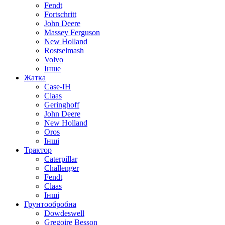
Fendt
Fortschritt
John Deere
Massey Ferguson
New Holland
Rostselmash
Volvo
Інше
Жатка
Case-IH
Claas
Geringhoff
John Deere
New Holland
Oros
Інші
Трактор
Caterpillar
Challenger
Fendt
Claas
Інші
Грунтообробна
Dowdeswell
Gregoire Besson