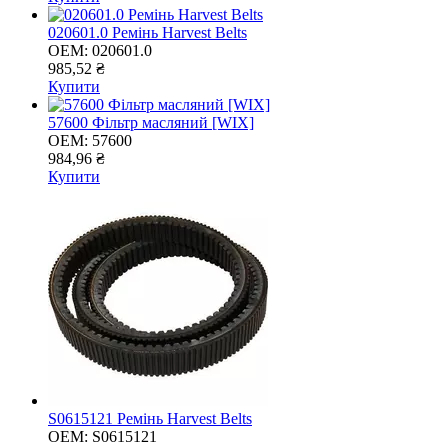
020601.0 Ремінь Harvest Belts
OEM:
020601.0
985,52 ₴
Купити
57600 Фільтр масляний [WIX]
OEM:
57600
984,96 ₴
Купити
S0615121 Ремінь Harvest Belts
OEM:
S0615121