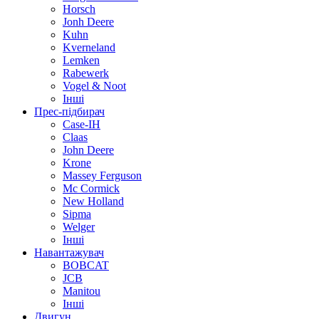
Horsch
Jonh Deere
Kuhn
Kverneland
Lemken
Rabewerk
Vogel & Noot
Інші
Прес-підбирач
Case-IH
Claas
John Deere
Krone
Massey Ferguson
Mc Cormick
New Holland
Sipma
Welger
Інші
Навантажувач
BOBCAT
JCB
Manitou
Інші
Двигун