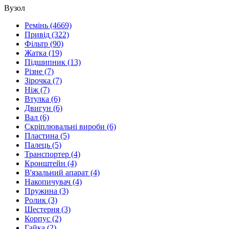
Вузол
Ремінь
(4669)
Привід
(322)
Фільтр
(90)
Жатка
(19)
Підшипник
(13)
Різне
(7)
Зірочка
(7)
Ніж
(7)
Втулка
(6)
Двигун
(6)
Вал
(6)
Скріплювальні вироби
(6)
Пластина
(5)
Палець
(5)
Транспортер
(4)
Кронштейн
(4)
В'язальний апарат
(4)
Накопичувач
(4)
Пружина
(3)
Ролик
(3)
Шестерня
(3)
Корпус
(2)
Гайка
(2)