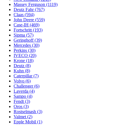
Massey Ferguson
(1119)
Deutz Fahr
(767)
Claas
(594)
John Deere
(559)
Case-IH
(469)
Fortschritt
(193)
Sipma
(57)
Geringhoff
(39)
Mercedes
(30)
Perkins
(30)
IVECO
(20)
Krone
(18)
Deutz
(8)
Kuhn
(8)
Caterpillar
(7)
Volvo
(6)
Challenger
(6)
Laverda
(4)
Sampo
(4)
Fendt
(3)
Oros
(3)
Rostselmash
(3)
Valmet
(2)
Epple Mobil
(1)