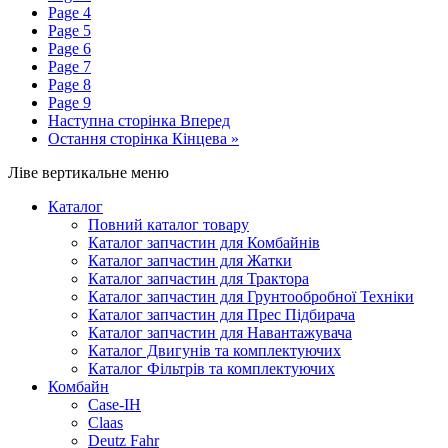
Page
4
Page
5
Page
6
Page
7
Page
8
Page
9
Наступна сторінка
Вперед
Остання сторінка
Кінцева »
Ліве вертикальне меню
Каталог
Повний каталог товару
Каталог запчастин для Комбайнів
Каталог запчастин для Жатки
Каталог запчастин для Трактора
Каталог запчастин для Грунтообробної Техніки
Каталог запчастин для Прес Підбирача
Каталог запчастин для Навантажувача
Каталог Двигунів та комплектуючих
Каталог Фільтрів та комплектуючих
Комбайн
Case-IH
Claas
Deutz Fahr