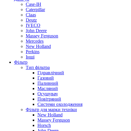
Case-IH
Caterpillar
Claas
Deutz
IVECO
John Deere
Massey Ferguson
Mercedes
New Holland
Perkins
Інші
Фільтр
Тип фільтра
Гідравлічний
Газовий
Паливний
Масляний
Осушувач
Повітряний
Системи охолодження
Фільтр для марки техніки
New Holland
Massey Ferguson
Horsch
John Deere