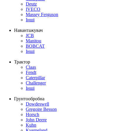
Deutz
IVECO
Massey Ferguson
Інші
Навантажувач
JCB
Manitou
BOBCAT
Інші
Трактор
Claas
Fendt
Caterpillar
Challenger
Інші
Грунтообробна
Dowdeswell
Gregoire Besson
Horsch
John Deere
Kuhn
Kverneland