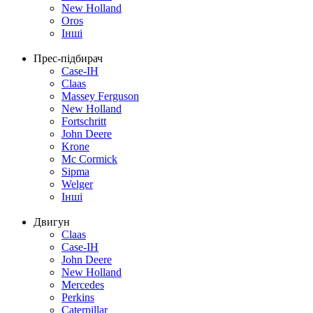
New Holland
Oros
Інші
Прес-підбирач
Case-IH
Claas
Massey Ferguson
New Holland
Fortschritt
John Deere
Krone
Mc Cormick
Sipma
Welger
Інші
Двигун
Claas
Case-IH
John Deere
New Holland
Mercedes
Perkins
Caterpillar