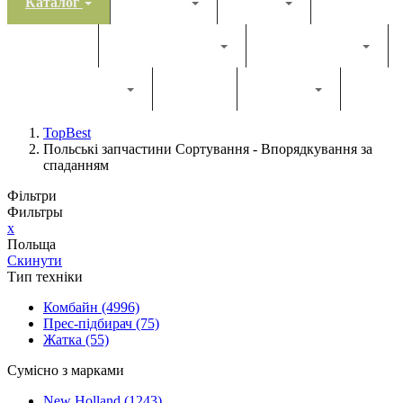
Каталог
Комбайн
Жатка
Трактор
Грунтообробна
Прес-підбирач
Навантажувач
Двигун
Фільтри
TopBest
Польські запчастини Сортування - Впорядкування за
спаданням
Фільтри
Фильтры
x
Польща
Скинути
Тип техніки
Комбайн
(4996)
Прес-підбирач
(75)
Жатка
(55)
Сумісно з марками
New Holland
(1243)