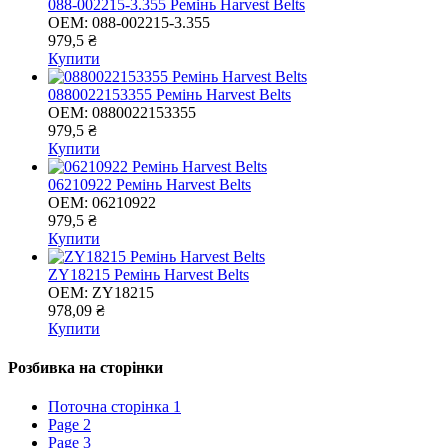
088-002215-3.355 Ремінь Harvest Belts
OEM:
088-002215-3.355
979,5 ₴
Купити
0880022153355 Ремінь Harvest Belts
OEM:
0880022153355
979,5 ₴
Купити
06210922 Ремінь Harvest Belts
OEM:
06210922
979,5 ₴
Купити
ZY18215 Ремінь Harvest Belts
OEM:
ZY18215
978,09 ₴
Купити
Розбивка на сторінки
Поточна сторінка
1
Page
2
Page
3